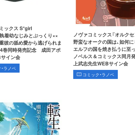
クス S*girl
ノヴァコミックス『オルクセ
ion『執着幼なじみとぷっくり××
野蛮なオークの国は、如何に
重彼の舐め愛から逃げられま
エルフの国を焼き払うに至った
＆4巻同時発売記念 成田アポ
ノベルス＆コミックス同月
Bサイン会
上武志先生WEBサイン会
ク・ラノベ
コミック・ラノベ