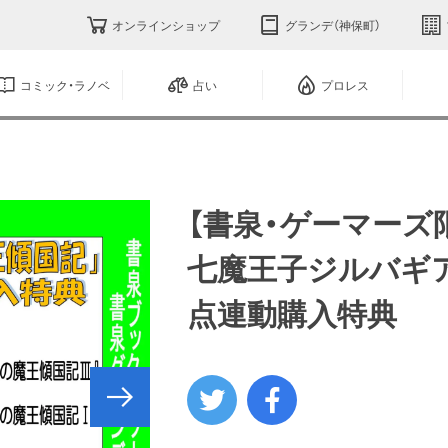
オンラインショップ
グランデ（神保町）
コミック・ラノベ
占い
プロレス
【書泉・ゲーマーズ
七魔王子ジルバギ
点連動購入特典