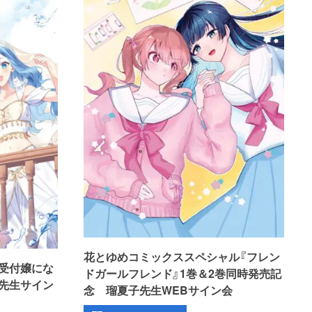
花とゆめコミックススペシャル『フレン
受付嬢にな
ドガールフレンド』1巻＆2巻同時発売記
先生サイン
念 瑠夏子先生WEBサイン会