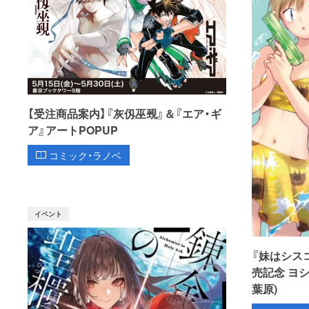
【受注商品案内】『灰仭巫覡』＆『エア・ギ
ア』アートPOPUP
コミック・ラノベ
イベント
『妹はシス
売記念 ヨ
葉原)