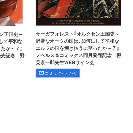
サーガフォレスト『オルクセン王国史～
ン王国史～
野蛮なオークの国は、如何にして平和な
して平和な
エルフの国を焼き払うに至ったか～ 7 』
か～ 7 』
ノベルス＆コミックス同月発売記念 樽
発売記念 野
見京一郎先生WEBサイン会
コミック・ラノベ