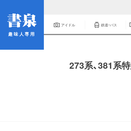
アイドル
鉄道・バス
趣味人専用
273系、38