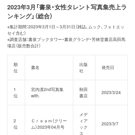
2023年3月「書泉・女性タレント写真集売上ラ
ンキング」（総合）
※集計期間：2023年3月1日～3月31日（雑誌、ムック、フォトエッ
セイ含む）
※調査店舗：書泉ブックタワー・書泉グランデ・芳林堂書店高田馬
場店（販売数合計）
順
出版
書名
発売日
位
社
1
宮内凛2nd写真集
秋田
2023/3/24
位
with.
書店
メデ
2
Ｃｒｅａｍ（クリー
ィア
2023/3/7
位
ム）2023年04月号
ック
ス