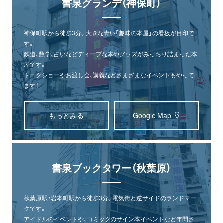
書泉グランデ（神保町）
神保町駅から徒歩3分。大きな青い「趣味の本屋」の看板が目印で
す。
鉄道、数学、占いなどディープな本やグッズがみっちり詰まった本
屋です。
トークショーやお渡し会、講義などさまざまなイベントもやって
ます！
もっとみる
Google Map
書泉ブックタワー（秋葉原）
秋葉原駅・岩本町駅から徒歩3分。電気街と逆サイドのランドマー
クです。
アイドルのイベントや、コミックのサイン本イベントなど年間さ