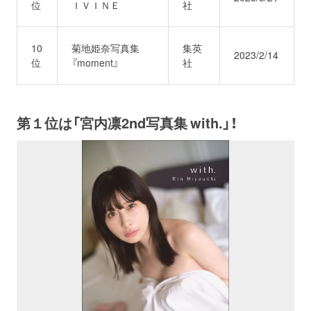
位
ＩＶＩＮＥ
社
10
菊地姫奈写真集
集英
2023/2/14
位
『moment』
社
第１位は「宮内凛2nd写真集 with.」！