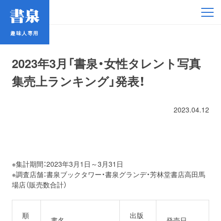
趣味人専用
趣味人専用
2023年3月「書泉・女性タレント写真
集売上ランキング」発表！
2023.04.12
アイドル
鉄道・バス
※集計期間：2023年3月1日～3月31日
コミック・ラノベ
※調査店舗：書泉ブックタワー・書泉グランデ・芳林堂書店高田馬
場店（販売数合計）
占い
順
出版
書名
発売日