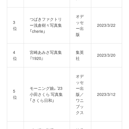
オデ
つばきファクトリ
3
ッセ
ー浅倉樹々写真集
2023/3/22
位
ー出
「cherie」
版
4
宮崎あみさ写真集
集英
2023/3/20
位
『1920』
社
オデ
ッセ
モーニング娘。’23
ー出
5
小田さくら 写真集
版／
2023/3/12
位
「さくら日和」
ワニ
ブッ
クス