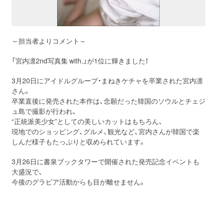
～担当者よりコメント～
「宮内凛2nd写真集 with.」が1位に輝きました！
3月20日にアイドルグループ・まねきケチャを卒業された宮内凛
さん。
卒業直後に発売された本作は、念願だった韓国のソウルとチェジ
ュ島で撮影が行われ、
“正統派美少女”としての美しいカットはもちろん、
現地でのショッピング、グルメ、観光など、宮内さんが韓国で楽
しんだ様子もたっぷりと収められています。
3月26日に書泉ブックタワーで開催された発売記念イベントも
大盛況で、
今後のグラビア活動からも目が離せません。