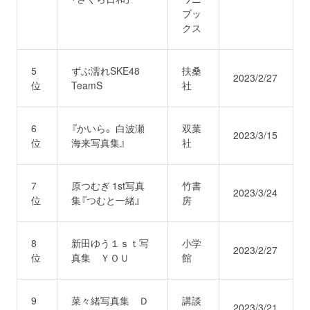
ブッ
クス
お問い合わせ
取材のお申し込み
5
ずぶ濡れSKE48
扶桑
2023/2/27
位
TeamS
社
6
『かいら。 白波瀬
双葉
2023/3/15
位
海来写真集』
社
7
原つむぎ 1st写真
竹書
2023/3/24
位
集『つむと一緒』
房
8
新田ゆう１ｓｔ写
小学
2023/2/27
位
真集 ＹＯＵ
館
9
菜々緒写真集 Ｄ
講談
2023/3/21