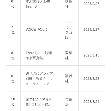
6
ずぶ濡れSKE48
扶桑
2023/2/27
位
TeamS
社
コス
7
ミッ
VOICE+VOL.5
2023/2/27
位
ク出
版
8
『かいら。 白波瀬
双葉
2023/3/15
位
海来写真集』
社
週刊現代グラビア
9
講談
別冊 ＷＧＰｌｕ
2023/3/23
位
社
ｓ Ｖｏｌ．２
10
原つむぎ 1st写真
竹書
2023/3/24
位
集『つむと一緒』
房