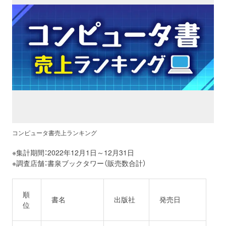
プロレス
数学
コンピューター
ミリタリー
その他
コンピュータ書売上ランキング
※集計期間：2022年12月1日～12月31日
※調査店舗：書泉ブックタワー（販売数合計）
イベント
特典
フェア
お知らせ
順
書名
出版社
発売日
位
会社概要
プライバシーポリシー