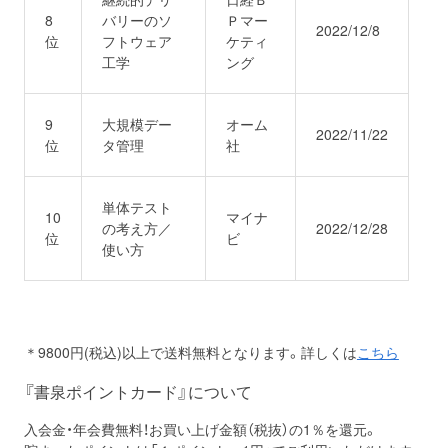
8
バリーのソ
Ｐマー
2022/12/8
位
フトウェア
ケティ
工学
ング
9
大規模デー
オーム
2022/11/22
位
タ管理
社
単体テスト
10
マイナ
の考え方／
2022/12/28
位
ビ
使い方
＊9800円(税込)以上で送料無料となります。詳しくは
こちら
『書泉ポイントカード』について
入会金・年会費無料！お買い上げ金額（税抜）の1％を還元。