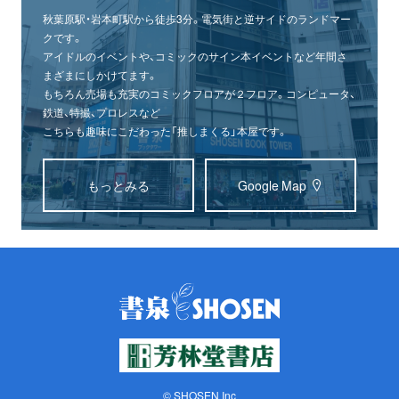
秋葉原駅・岩本町駅から徒歩3分。電気街と逆サイドのランドマー
クです。
アイドルのイベントや、コミックのサイン本イベントなど年間さ
まざまにしかけてます。
もちろん売場も充実のコミックフロアが２フロア。コンピュータ、
鉄道、特撮、プロレスなど
こちらも趣味にこだわった「推しまくる」本屋です。
もっとみる
Google Map
© SHOSEN Inc