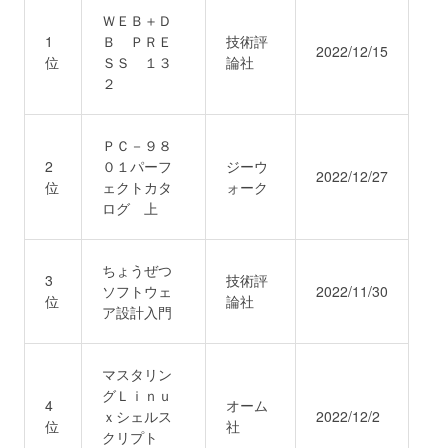
ＷＥＢ＋Ｄ
1
Ｂ ＰＲＥ
技術評
お問い合わせ
取材のお申し込み
2022/12/15
位
ＳＳ １３
論社
２
ＰＣ－９８
2
０１パーフ
ジーウ
2022/12/27
位
ェクトカタ
ォーク
ログ 上
ちょうぜつ
3
技術評
ソフトウェ
2022/11/30
位
論社
ア設計入門
マスタリン
グＬｉｎｕ
4
オーム
ｘシェルス
2022/12/2
位
社
クリプト