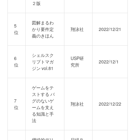
２版
図解まるわ
5
かり要件定
翔泳社
2022/12/21
位
義のきほん
シェルスク
6
USP研
リプトマガ
2022/12/1
位
究所
ジン vol.81
ゲームをテ
ストする バ
7
グのないゲ
翔泳社
2022/12/22
位
ームを支え
る知識と手
法
継続的デリ
日経Ｂ