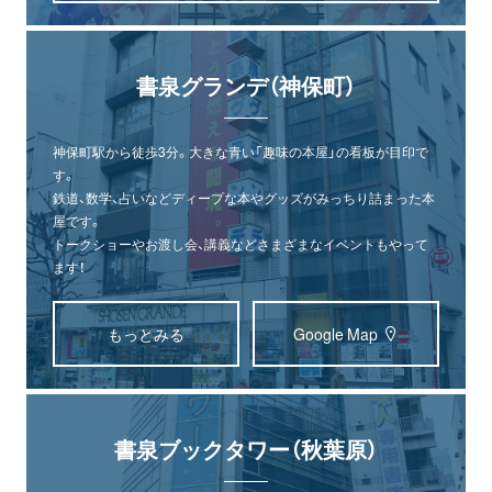
書泉グランデ（神保町）
神保町駅から徒歩3分。大きな青い「趣味の本屋」の看板が目印で
す。
鉄道、数学、占いなどディープな本やグッズがみっちり詰まった本
屋です。
トークショーやお渡し会、講義などさまざまなイベントもやって
ます！
もっとみる
Google Map
書泉ブックタワー（秋葉原）