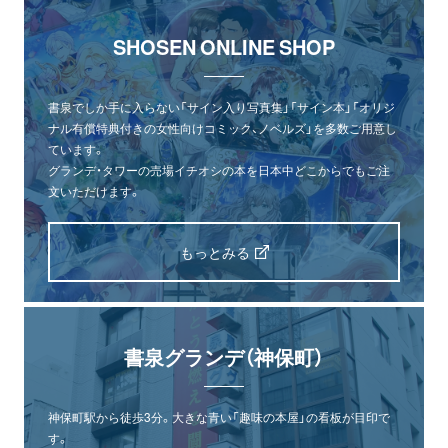
SHOSEN ONLINE SHOP
書泉でしか手に入らない「サイン入り写真集」「サイン本」「オリジ
ナル有償特典付きの女性向けコミック、ノベルズ」を多数ご用意し
ています。
グランデ・タワーの売場イチオシの本を日本中どこからでもご注
文いただけます。
もっとみる
書泉グランデ（神保町）
神保町駅から徒歩3分。大きな青い「趣味の本屋」の看板が目印で
す。