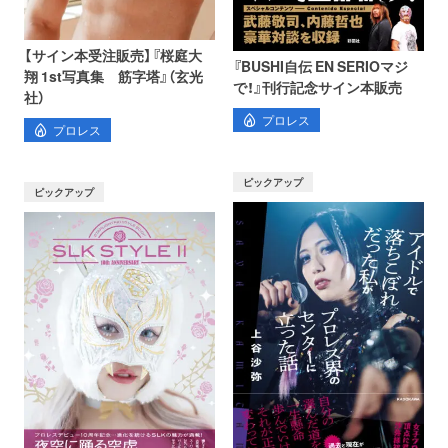
【サイン本受注販売】『桜庭大
『BUSHI自伝 EN SERIOマジ
翔 1st写真集 筋字塔』（玄光
で！』刊行記念サイン本販売
社）
プロレス
プロレス
ピックアップ
ピックアップ