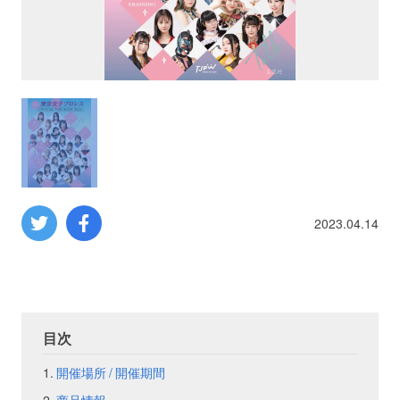
プロレス
数学
コンピューター
ミリタリー
2023.04.14
その他
イベント
特典
目次
フェア
お知らせ
開催場所 / 開催期間
会社概要
プライバシーポリシー