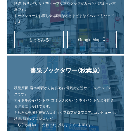
鉄道、数学、占いなどディープな本やグッズがみっちり詰まった本
屋です。
トークショーやお渡し会、講義などさまざまなイベントもやって
ます！
もっとみる
Google Map
書泉ブックタワー（秋葉原）
秋葉原駅・岩本町駅から徒歩3分。電気街と逆サイドのランドマー
クです。
アイドルのイベントや、コミックのサイン本イベントなど年間さ
まざまにしかけてます。
もちろん売場も充実のコミックフロアが２フロア。コンピュータ、
鉄道、特撮、プロレスなど
こちらも趣味にこだわった「推しまくる」本屋です。