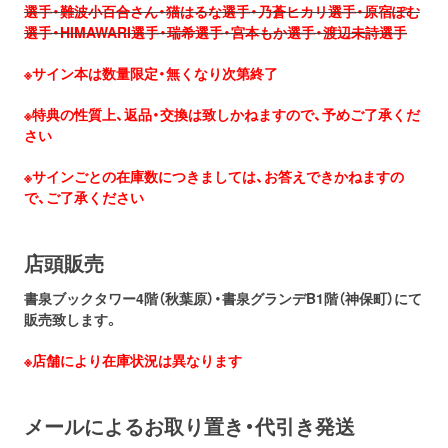
選手・難波小百合さん・猫はるな選手・乃蒼ヒカリ選手・原宿ぽむ
選手・HIMAWARI選手・瑞希選手・
宮本もか選手・渡辺未詩選手
※サイン本は数量限定・無くなり次第終了
※特典の性質上、返品・交換は致しかねますので、予めご了承くだ
さい
※サインごとの在庫数につきましては、お答えできかねますの
で、ご了承ください
店頭販売
書泉ブックタワー4階（秋葉原）・書泉グランデB1階（神保町）にて
販売致します。
※店舗により在庫状況は異なります
メールによるお取り置き・代引き発送