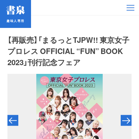
趣味人専用
趣味人専用
【再販売】「まるっとTJPW!! 東京女子
プロレス OFFICIAL “FUN” BOOK
2023」刊行記念フェア
アイドル
鉄道・バス
コミック・ラノベ
占い