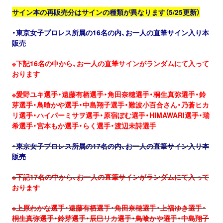
サイン本の再販売分はサインの種類が異なります（5/25更新）
・東京女子プロレス所属の16名の内、お一人の直筆サイン入り本
販売
※下記16名の中から、お一人の直筆サインがランダムにて入って
おります
※愛野ユキ選手・遠藤有栖選手・角田奈穂選手・桐生真弥選手・鈴
芽選手・鳥喰かや選手・中島翔子選手・難波小百合さん・乃蒼ヒカ
リ選手・ハイパーミサヲ選手・原宿ぽむ選手・HIMAWARI選手・瑞
希選手・
宮本もか選手・らく選手・渡辺未詩選手
・東京女子プロレス所属の17名の内、お一人の直筆サイン入り本
販売
※下記17名の中から、お一人の直筆サインがランダムにて入って
おります
※上原わかな選手・遠藤有栖選手・角田奈穂選手・上福ゆき選手・
桐生真弥選手・鈴芽選手・辰巳リカ選手・鳥喰かや選手・中島翔子