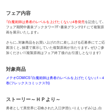
フェア内容
『白魔術師は勇者のレベルを上げたくない』4巻発売
を記念して、
フェア期間中書泉ブックタワー7F・書泉グランデ2Ｆにて複製原
画を展示いたします。
さらに、対象商品をお買い上げの方に差し上げる応募券にてご応
募頂くと、抽選で展示していた複製原画が当たります。ぜひご参
加ください！（複製原画はフェア終了後のお引渡しとなります）
対象商品
メテオCOMICS『白魔術師は勇者のレベルを上げたくない』1～4
巻(フレックスコミックス刊)
ストーリー～ＨＰより～
勇者として異世界に召喚された入江伊澄(いりえ いずみ）は、白