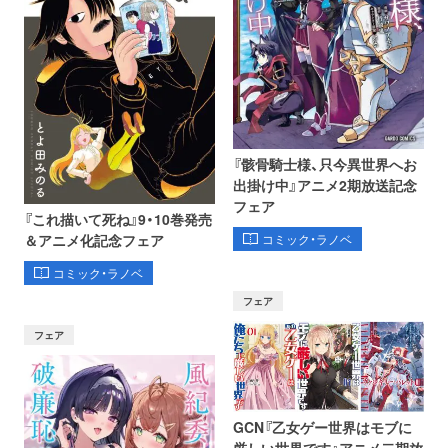
『骸骨騎士様、只今異世界へお
出掛け中』アニメ2期放送記念
フェア
『これ描いて死ね』9・10巻発売
コミック・ラノベ
＆アニメ化記念フェア
コミック・ラノベ
フェア
フェア
GCN『乙女ゲー世界はモブに
厳しい世界です』アニメ二期放