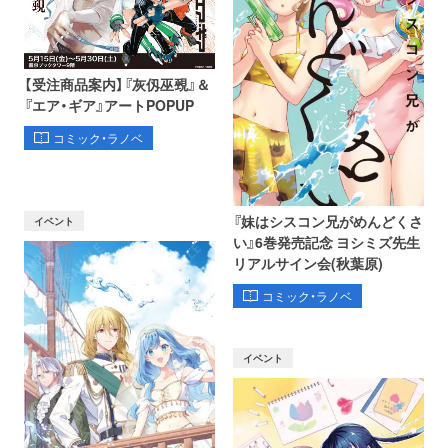
【受注商品案内】『灰仭巫覡』＆
『エア・ギア』アートPOPUP
コミック・ラノベ
『妹はシスコン兄がめんどくさ
イベント
い』6巻発売記念 ヨシミズ先生
リアルサイン会(秋葉原)
コミック・ラノベ
イベント