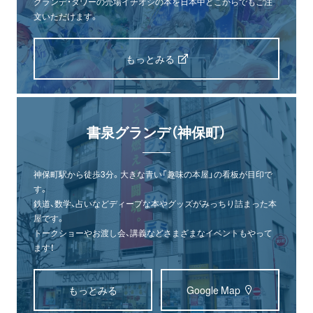
グランデ・タワーの売場イチオシの本を日本中どこからでもご注
文いただけます。
もっとみる
書泉グランデ（神保町）
神保町駅から徒歩3分。大きな青い「趣味の本屋」の看板が目印で
す。
鉄道、数学、占いなどディープな本やグッズがみっちり詰まった本
屋です。
トークショーやお渡し会、講義などさまざまなイベントもやって
ます！
もっとみる
Google Map