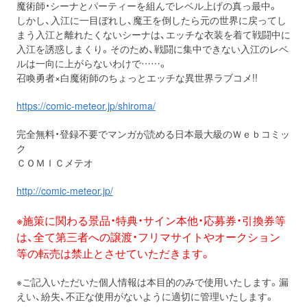
魔術師・シーナとパーティーを組んでレベル上げの真っ最中。
しかし、入江に一目ぼれし、魔王を倒したら元の世界に戻ってし
まう入江と離れたくないシーナは、エッチな衣装を着て戦闘中に
入江を誘惑しまくり。そのため、戦闘に集中できない入江のレベ
ルは一向に上がらないわけで……。
召喚勇者×白魔術師のちょっとエッチな異世界ラブコメ!!
https://comic-meteor.jp/shiroma/
完全無料・登録不要でマンガが読める日本最大級のＷｅｂコミッ
ク
ＣＯＭＩＣメテオ
http://comic-meteor.jp/
※施策に関わる景品・特典・サイン本他・応募券・引換券等
は、全て第三者への譲渡・フリマサイトやオークション
等の転売は禁止とさせていただきます。
※ご記入いただいた個人情報は本目的のみで使用いたします。漏
えい、紛失、不正な使用がないように適切に管理いたします。