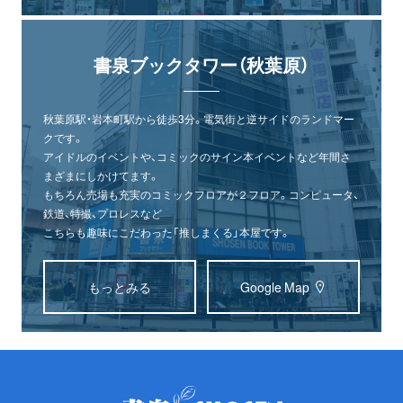
書泉ブックタワー（秋葉原）
秋葉原駅・岩本町駅から徒歩3分。電気街と逆サイドのランドマー
クです。
アイドルのイベントや、コミックのサイン本イベントなど年間さ
まざまにしかけてます。
もちろん売場も充実のコミックフロアが２フロア。コンピュータ、
鉄道、特撮、プロレスなど
こちらも趣味にこだわった「推しまくる」本屋です。
もっとみる
Google Map