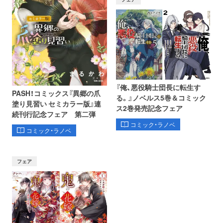
『俺、悪役騎士団長に転生す
PASH！コミックス『異郷の爪
る。』ノベルス5巻＆コミック
塗り見習い セミカラー版』連
ス2巻発売記念フェア
続刊行記念フェア 第二弾
コミック・ラノベ
コミック・ラノベ
フェア