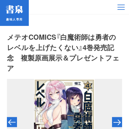
趣味人専用
趣味人専用
メテオCOMICS『白魔術師は勇者の
レベルを上げたくない』4巻発売記
念 複製原画展示＆プレゼントフェ
ア
アイドル
鉄道・バス
コミック・ラノベ
占い