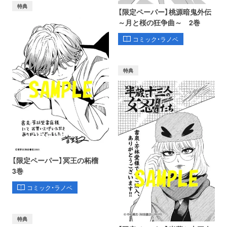
特典
【限定ペーパー】桃源暗鬼外伝
～月と桜の狂争曲～ 2巻
コミック・ラノベ
特典
【限定ペーパー】冥王の柘榴
3巻
コミック・ラノベ
特典