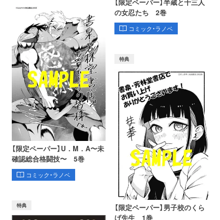
【限定ペーパー】半蔵と十三人
の女忍たち 2巻
コミック・ラノベ
特典
【限定ペーパー】U．M．A〜未
確認総合格闘技〜 5巻
コミック・ラノベ
特典
【限定ペーパー】男子校のくら
げ先生 1巻