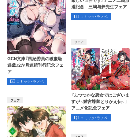
送記念 三嶋与夢先生フェア
コミック・ラノベ
フェア
GCN文庫『風紀委員の破廉恥
遊戯』2か月連続刊行記念フェ
ア
コミック・ラノベ
『ふつつかな悪女ではございま
フェア
すが ~雛宮蝶鼠とりかえ伝~ 』
アニメ化記念フェア
コミック・ラノベ
フェア