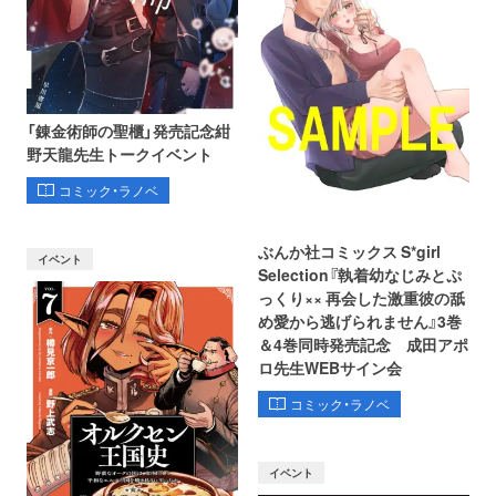
「錬金術師の聖櫃」発売記念紺
野天龍先生トークイベント
コミック・ラノベ
ぶんか社コミックス S*girl
イベント
Selection『執着幼なじみとぷ
っくり×× 再会した激重彼の舐
め愛から逃げられません』3巻
＆4巻同時発売記念 成田アポ
ロ先生WEBサイン会
コミック・ラノベ
イベント