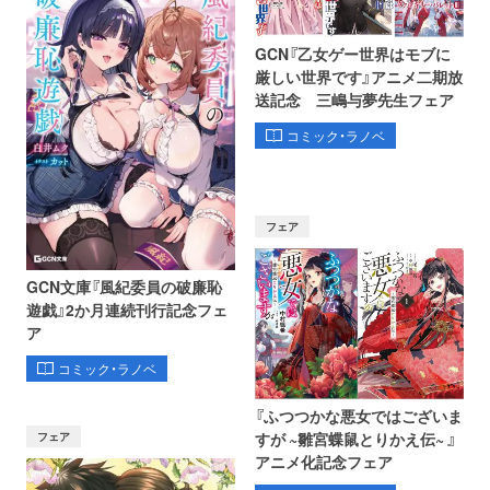
GCN『乙女ゲー世界はモブに
厳しい世界です』アニメ二期放
送記念 三嶋与夢先生フェア
コミック・ラノベ
フェア
GCN文庫『風紀委員の破廉恥
遊戯』2か月連続刊行記念フェ
ア
コミック・ラノベ
『ふつつかな悪女ではございま
フェア
すが ~雛宮蝶鼠とりかえ伝~ 』
アニメ化記念フェア