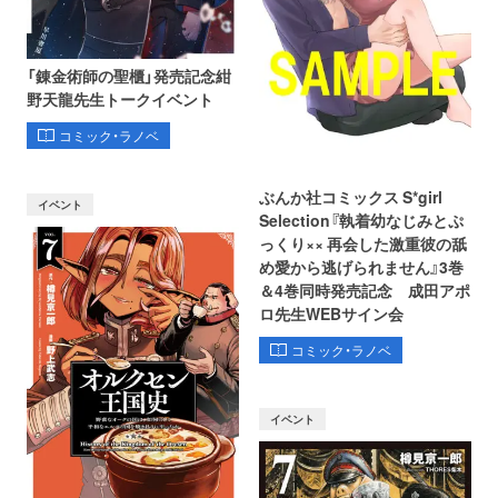
「錬金術師の聖櫃」発売記念紺
野天龍先生トークイベント
コミック・ラノベ
ぶんか社コミックス S*girl
イベント
Selection『執着幼なじみとぷ
っくり×× 再会した激重彼の舐
め愛から逃げられません』3巻
＆4巻同時発売記念 成田アポ
ロ先生WEBサイン会
コミック・ラノベ
イベント