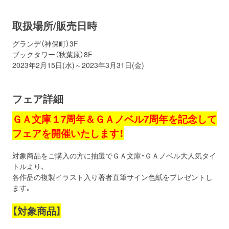
お問い合わせ
取材のお申し込み
取扱場所/販売日時
グランデ（神保町）3F
ブックタワー（秋葉原）8F
2023年2月15日(水)～2023年3月31日(金)
フェア詳細
ＧＡ文庫１7周年＆ＧＡノベル7周年を記念して
フェアを開催いたします！
対象商品をご購入の方に抽選でＧＡ文庫・ＧＡノベル大人気タイ
トルより、
各作品の複製イラスト入り著者直筆サイン色紙をプレゼントし
ます。
【対象商品】