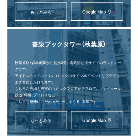
もっとみる
Google Map
書泉ブックタワー（秋葉原）
秋葉原駅・岩本町駅から徒歩3分。電気街と逆サイドのランドマー
クです。
アイドルのイベントや、コミックのサイン本イベントなど年間さ
まざまにしかけてます。
もちろん売場も充実のコミックフロアが２フロア。コンピュータ、
鉄道、特撮、プロレスなど
こちらも趣味にこだわった「推しまくる」本屋です。
もっとみる
Google Map