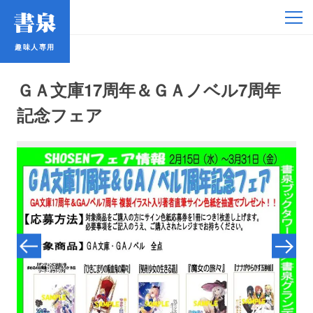
趣味人専用
趣味人専用
ＧＡ文庫17周年＆ＧＡノベル7周年
記念フェア
アイドル
鉄道・バス
コミック・ラノベ
占い