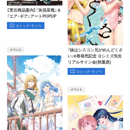
【受注商品案内】『灰仭巫覡』＆
『エア・ギア』アートPOPUP
コミック・ラノベ
『妹はシスコン兄がめんどくさ
イベント
い』6巻発売記念 ヨシミズ先生
リアルサイン会(秋葉原)
コミック・ラノベ
イベント