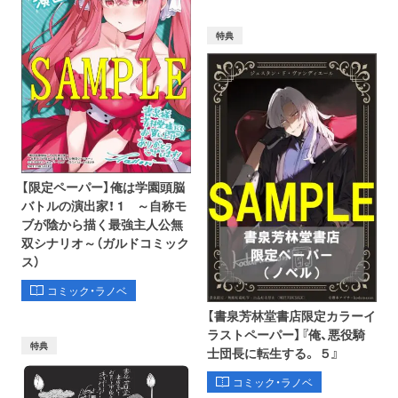
特典
【限定ペーパー】俺は学園頭脳
バトルの演出家！ 1 ～自称モ
ブが陰から描く最強主人公無
双シナリオ～（ガルドコミック
ス）
コミック・ラノベ
【書泉芳林堂書店限定カラーイ
ラストペーパー】『俺、悪役騎
特典
士団長に転生する。 ５』
コミック・ラノベ