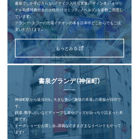
書泉でしか手に入らない「サイン入り写真集」「サイン本」「オリジ
ナル有償特典付きの女性向けコミック、ノベルズ」を多数ご用意し
ています。
グランデ・タワーの売場イチオシの本を日本中どこからでもご注
文いただけます。
もっとみる
書泉グランデ（神保町）
神保町駅から徒歩3分。大きな青い「趣味の本屋」の看板が目印で
す。
鉄道、数学、占いなどディープな本やグッズがみっちり詰まった本
屋です。
トークショーやお渡し会、講義などさまざまなイベントもやって
ます！