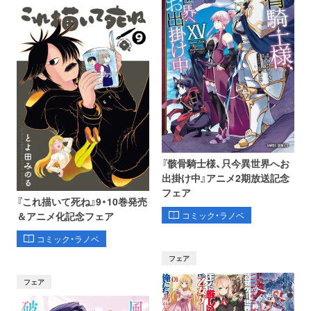
『骸骨騎士様、只今異世界へお
出掛け中』アニメ2期放送記念
フェア
『これ描いて死ね』9・10巻発売
コミック・ラノベ
＆アニメ化記念フェア
コミック・ラノベ
フェア
フェア