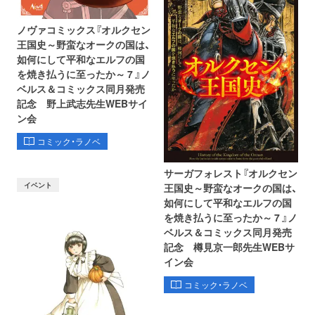
ノヴァコミックス『オルクセン
王国史～野蛮なオークの国は、
如何にして平和なエルフの国
を焼き払うに至ったか～ 7 』ノ
ベルス＆コミックス同月発売
記念 野上武志先生WEBサイ
ン会
コミック・ラノベ
サーガフォレスト『オルクセン
イベント
王国史～野蛮なオークの国は、
如何にして平和なエルフの国
を焼き払うに至ったか～ 7 』ノ
ベルス＆コミックス同月発売
記念 樽見京一郎先生WEBサ
イン会
コミック・ラノベ