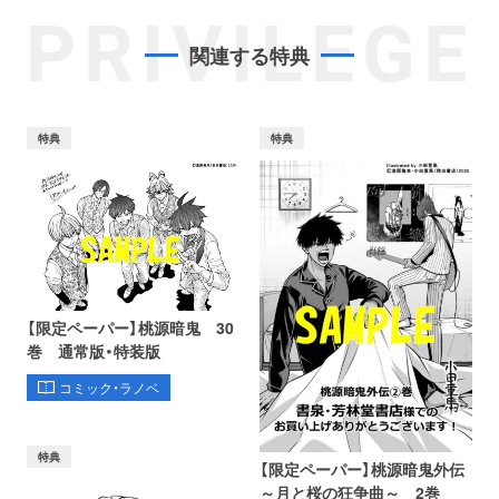
PRIVILEGE
関連する特典
特典
特典
【限定ペーパー】桃源暗鬼 30
巻 通常版・特装版
コミック・ラノベ
特典
【限定ペーパー】桃源暗鬼外伝
～月と桜の狂争曲～ 2巻