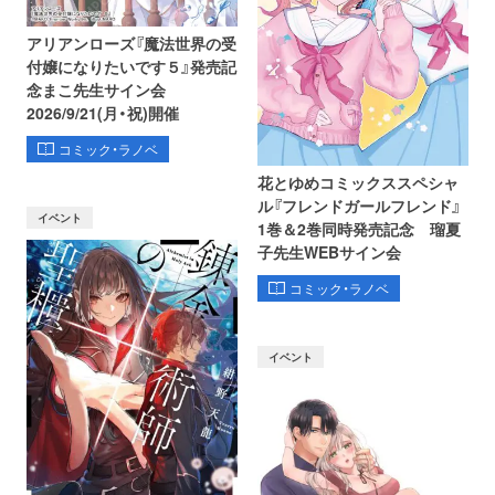
アリアンローズ『魔法世界の受
付嬢になりたいです５』発売記
念まこ先生サイン会
2026/9/21(月・祝)開催
コミック・ラノベ
花とゆめコミックススペシャ
ル『フレンドガールフレンド』
イベント
1巻＆2巻同時発売記念 瑠夏
子先生WEBサイン会
コミック・ラノベ
イベント