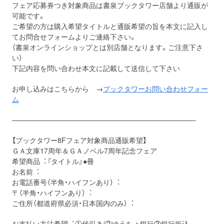
フェア応募券つき対象商品は書泉ブックタワー店舗より通販が
可能です。
ご希望の⽅は購⼊希望タイトルと通販希望の旨を本⽂に記⼊し
てお問合せフォームよりご連絡下さい。
（書泉オンラインショップとは別店舗となります。ご注意下さ
い）
下記内容を問い合わせ本⽂に記載して送信して下さい
お申し込みはこちらから →
ブックタワーお問い合わせフォー
ム
——————————————————————————-
【ブックタワー8Fフェア対象商品通販希望】
ＧＡ文庫17周年＆ＧＡノベル7周年記念フェア
希望商品︓『タイトル』●冊
お名前︓
お電話番号（半角・ハイフンあり）︓
〒（半角・ハイフンあり）︓
ご住所（都道府県必須・日本国内のみ）︓
お⽀払い⽅法希望︓①代引き/②ゆうちょ銀行③銀⾏振込