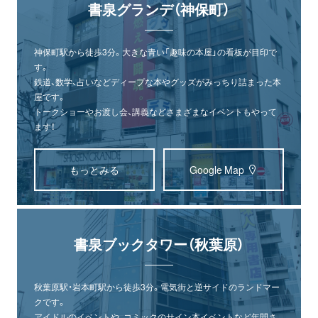
書泉グランデ（神保町）
神保町駅から徒歩3分。大きな青い「趣味の本屋」の看板が目印で
す。
鉄道、数学、占いなどディープな本やグッズがみっちり詰まった本
屋です。
トークショーやお渡し会、講義などさまざまなイベントもやって
ます！
もっとみる
Google Map
書泉ブックタワー（秋葉原）
秋葉原駅・岩本町駅から徒歩3分。電気街と逆サイドのランドマー
クです。
アイドルのイベントや、コミックのサイン本イベントなど年間さ