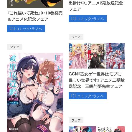
出掛け中』アニメ2期放送記念
フェア
『これ描いて死ね』9・10巻発売
コミック・ラノベ
＆アニメ化記念フェア
コミック・ラノベ
フェア
フェア
GCN『乙女ゲー世界はモブに
厳しい世界です』アニメ二期放
送記念 三嶋与夢先生フェア
コミック・ラノベ
フェア