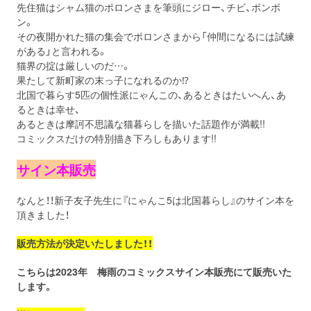
先住猫はシャム猫のポロンさまを筆頭にジロー、チビ、ボンボ
ン。
その夜開かれた猫の集会でポロンさまから「仲間になるには試練
がある」と言われる。
猫界の掟は厳しいのだ…。
果たして新町家の末っ子になれるのか⁉
北国で暮らす5匹の個性派にゃんこの、あるときはたいへん、あ
るときは幸せ、
あるときは摩訶不思議な猫暮らしを描いた話題作が満載!!
コミックスだけの特別描き下ろしもあります!!
サイン本販売
なんと！！新子友子先生に『にゃんこ5は北国暮らし』のサイン本を
頂きました！
販売方法が決定いたしました！！
こちらは2023年 梅雨のコミックスサイン本販売にて販売いた
します。