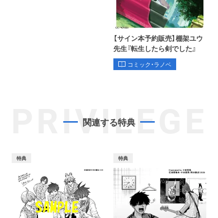
【サイン本予約販売】棚架ユウ
先生『転生したら剣でした』
コミック・ラノベ
PRIVILEGE
関連する特典
特典
特典