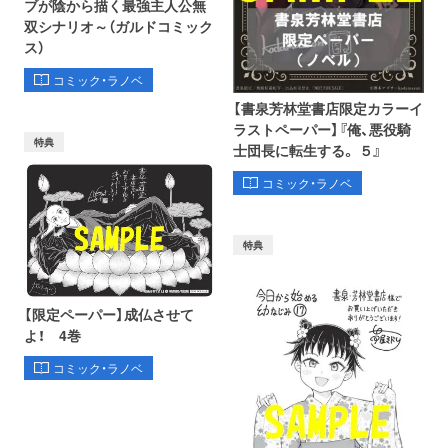
ブが陰から描く最強主人公無
双シナリオ～（ガルドコミック
ス）
コミック・ラノベ
【書泉芳林堂書店限定カラーイ
ラストペーパー】『俺、悪役騎
特典
士団長に転生する。 ５』
コミック・ラノベ
特典
【限定ペーパー】成仏させて
よ！ 4巻
コミック・ラノベ