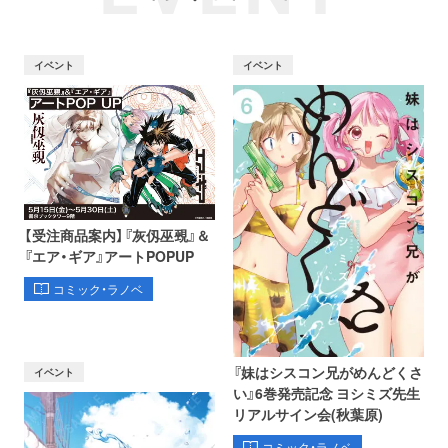
イベント
イベント
【受注商品案内】『灰仭巫覡』＆
『エア・ギア』アートPOPUP
コミック・ラノベ
『妹はシスコン兄がめんどくさ
イベント
い』6巻発売記念 ヨシミズ先生
リアルサイン会(秋葉原)
コミック・ラノベ