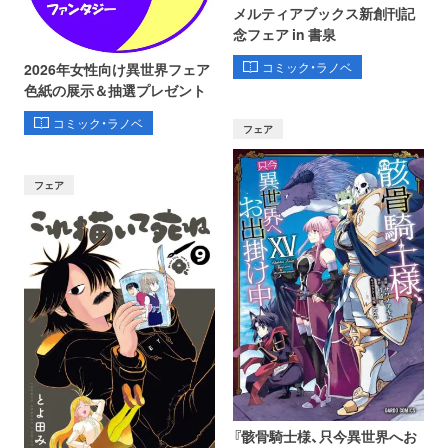
メルティアブックス新創刊記
念フェア in 書泉
コミック・ラノベ
2026年女性向け異世界フェア
色紙の展示＆抽選プレゼント
コミック・ラノベ
フェア
フェア
『骸骨騎士様、只今異世界へお