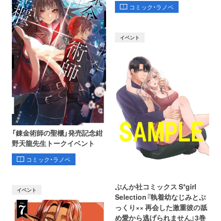
コミック・ラノベ
イベント
「錬金術師の聖櫃」発売記念紺
野天龍先生トークイベント
コミック・ラノベ
ぶんか社コミックス S*girl
イベント
Selection『執着幼なじみとぷ
っくり×× 再会した激重彼の舐
め愛から逃げられません』3巻