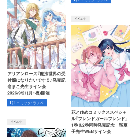
イベント
アリアンローズ『魔法世界の受
付嬢になりたいです５』発売記
念まこ先生サイン会
2026/9/21(月・祝)開催
コミック・ラノベ
花とゆめコミックススペシャ
ル『フレンドガールフレンド』
イベント
1巻＆2巻同時発売記念 瑠夏
子先生WEBサイン会