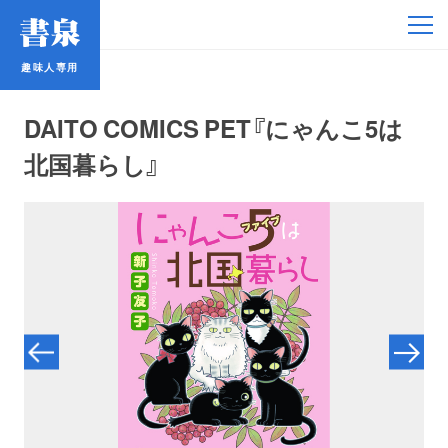
趣味人専用
趣味人専用
DAITO COMICS PET『にゃんこ5は
北国暮らし』
アイドル
鉄道・バス
コミック・ラノベ
占い