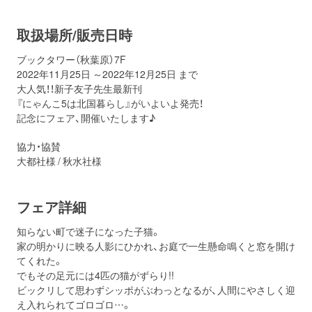
お問い合わせ
取材のお申し込み
取扱場所/販売日時
ブックタワー（秋葉原）7F
2022年11月25日 ～2022年12月25日 まで
大人気！！新子友子先生最新刊
『にゃんこ5は北国暮らし』がいよいよ発売！
記念にフェア、開催いたします♪
協力・協賛
大都社様 / 秋水社様
フェア詳細
知らない町で迷子になった子猫。
家の明かりに映る人影にひかれ、お庭で一生懸命鳴くと窓を開け
てくれた。
でもその足元には4匹の猫がずらり!!
ビックリして思わずシッポがぶわっとなるが、人間にやさしく迎
え入れられてゴロゴロ…。