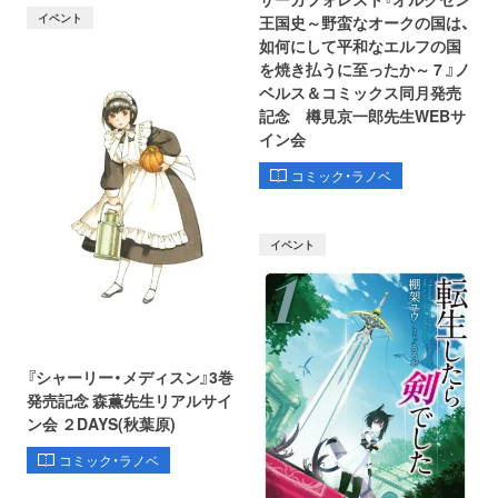
イベント
王国史～野蛮なオークの国は、
如何にして平和なエルフの国
を焼き払うに至ったか～ 7 』ノ
ベルス＆コミックス同月発売
記念 樽見京一郎先生WEBサ
イン会
コミック・ラノベ
イベント
『シャーリー・メディスン』3巻
発売記念 森薫先生リアルサイ
ン会 ２DAYS(秋葉原)
コミック・ラノベ