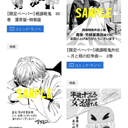
【限定ペーパー】桃源暗鬼 30
巻 通常版・特装版
コミック・ラノベ
特典
【限定ペーパー】桃源暗鬼外伝
～月と桜の狂争曲～ 2巻
コミック・ラノベ
特典