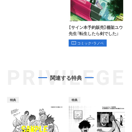
【サイン本予約販売】棚架ユウ
先生『転生したら剣でした』
コミック・ラノベ
PRIVILEGE
関連する特典
特典
特典