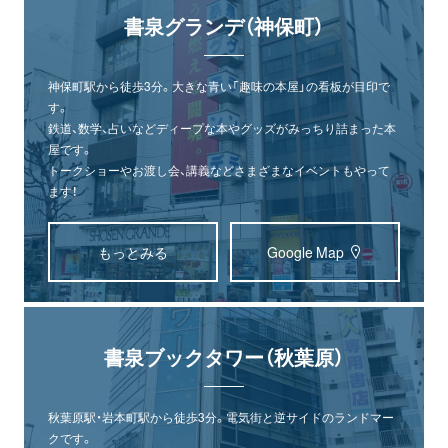
書泉グランデ（神保町）
神保町駅から徒歩3分。大きな青い「趣味の本屋」の看板が目印で
す。
鉄道、数学、占いなどディープな本やグッズがみっちり詰まった本
屋です。
トークショーやお渡し会、講義などさまざまなイベントもやって
ます！
もっとみる
Google Map
書泉ブックタワー（秋葉原）
オンライン
書泉グランデ
書泉ブックタワー
秋葉原駅・岩本町駅から徒歩3分。電気街と逆サイドのランドマー
ショップ
（神保町）
（秋葉原）
クです。