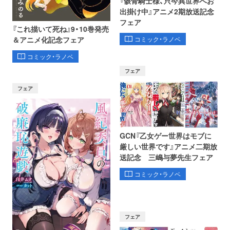
『骸骨騎士様、只今異世界へお
出掛け中』アニメ2期放送記念
フェア
『これ描いて死ね』9・10巻発売
コミック・ラノベ
＆アニメ化記念フェア
コミック・ラノベ
フェア
フェア
GCN『乙女ゲー世界はモブに
厳しい世界です』アニメ二期放
送記念 三嶋与夢先生フェア
コミック・ラノベ
フェア