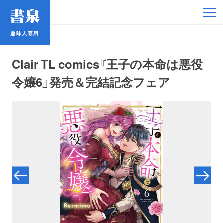
趣味人専用
趣味人専用
Clair TL comics『王子の本命は悪役
令嬢6』発売＆完結記念フェア
アイドル
鉄道・バス
コミック・ラノベ
占い