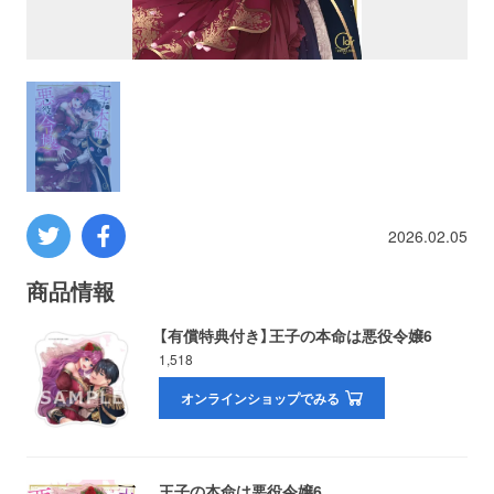
プロレス
数学
コンピューター
ミリタリー
2026.02.05
その他
商品情報
【有償特典付き】王子の本命は悪役令嬢6
1,518
イベント
特典
オンラインショップでみる
フェア
お知らせ
会社概要
プライバシーポリシー
王子の本命は悪役令嬢6