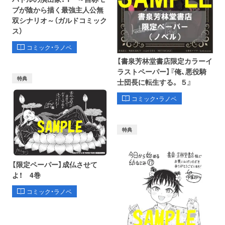
ブが陰から描く最強主人公無
双シナリオ～（ガルドコミック
ス）
コミック・ラノベ
【書泉芳林堂書店限定カラーイ
ラストペーパー】『俺、悪役騎
特典
士団長に転生する。 ５』
コミック・ラノベ
特典
【限定ペーパー】成仏させて
よ！ 4巻
コミック・ラノベ