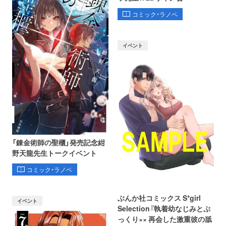
コミック・ラノベ
イベント
「錬金術師の聖櫃」発売記念紺
野天龍先生トークイベント
コミック・ラノベ
ぶんか社コミックス S*girl
イベント
Selection『執着幼なじみとぷ
っくり×× 再会した激重彼の舐