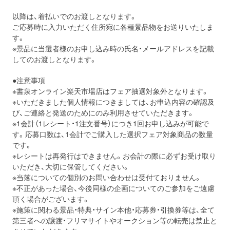
以降は、着払いでのお渡しとなります。
ご応募時に入力いただく住所宛に各種景品物をお送りいたしま
す。
※景品に当選者様のお申し込み時の氏名・メールアドレスを記載
してのお渡しとなります。
●注意事項
※書泉オンライン楽天市場店はフェア抽選対象外となります。
※いただきました個人情報につきましては、お申込内容の確認及
び、ご連絡と発送のためにのみ利用させていただきます。
※1会計（1レシート・1注文番号）につき1回お申し込みが可能で
す。応募口数は、1会計でご購入した選択フェア対象商品の数量
です。
※レシートは再発行はできません。お会計の際に必ずお受け取り
いただき、大切に保管してください。
※当落についての個別のお問い合わせは受付ておりません。
※不正があった場合、今後同様の企画についてのご参加をご遠慮
頂く場合がございます。
※施策に関わる景品・特典・サイン本他・応募券・引換券等は、全て
第三者への譲渡・フリマサイトやオークション等の転売は禁止と