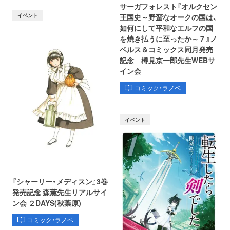
サーガフォレスト『オルクセン
イベント
王国史～野蛮なオークの国は、
如何にして平和なエルフの国
を焼き払うに至ったか～ 7 』ノ
ベルス＆コミックス同月発売
記念 樽見京一郎先生WEBサ
イン会
コミック・ラノベ
イベント
『シャーリー・メディスン』3巻
発売記念 森薫先生リアルサイ
ン会 ２DAYS(秋葉原)
コミック・ラノベ