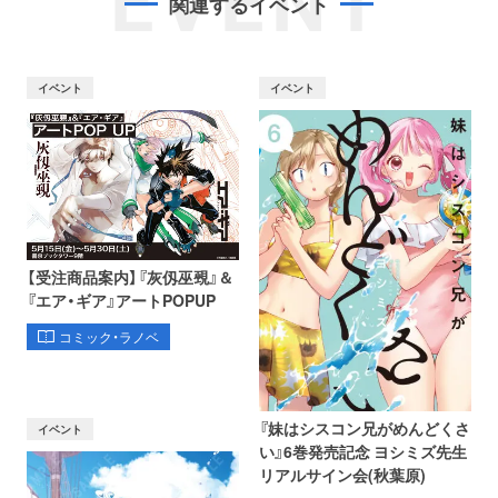
EVENT
関連するイベント
イベント
イベント
【受注商品案内】『灰仭巫覡』＆
『エア・ギア』アートPOPUP
コミック・ラノベ
『妹はシスコン兄がめんどくさ
イベント
い』6巻発売記念 ヨシミズ先生
リアルサイン会(秋葉原)