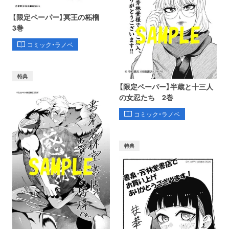
【限定ペーパー】冥王の柘榴
3巻
コミック・ラノベ
特典
【限定ペーパー】半蔵と十三人
の女忍たち 2巻
コミック・ラノベ
特典