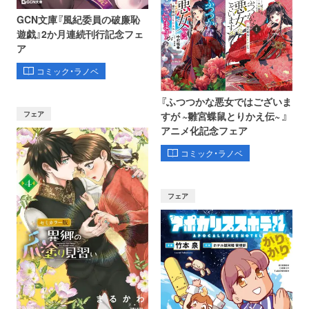
GCN文庫『風紀委員の破廉恥
遊戯』2か月連続刊行記念フェ
ア
コミック・ラノベ
『ふつつかな悪女ではございま
フェア
すが ~雛宮蝶鼠とりかえ伝~ 』
アニメ化記念フェア
コミック・ラノベ
フェア