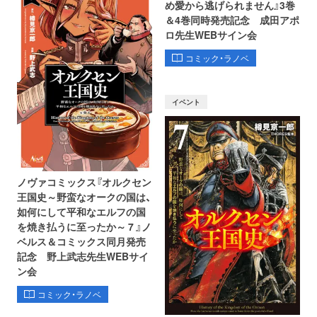
め愛から逃げられません』3巻
＆4巻同時発売記念 成田アポ
ロ先生WEBサイン会
コミック・ラノベ
イベント
ノヴァコミックス『オルクセン
王国史～野蛮なオークの国は、
如何にして平和なエルフの国
を焼き払うに至ったか～ 7 』ノ
ベルス＆コミックス同月発売
記念 野上武志先生WEBサイ
ン会
コミック・ラノベ