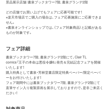
景品展示店舗：書泉ブックタワー7階, 書泉グランデ2階
どの店舗でお買い上げでもフェアに応募可能です！
※楽天市場店でご購入の場合は、フェア応募施策にご応募できま
せん。
※書泉オンラインショップでは、（フェア対象商品）と記載がある
ものが対象です。
フェア詳細
書泉ブックタワー7階, 書泉グランデ2階にて、Clair TL
comics『王子の本命は悪役令嬢6』発売＆完結記念フェアを開催
いたします！
購入特典として書泉・芳林堂書店限定特典ペーパー/限定ペーパ
ーをお付けいたします！
フェア期間中には書泉ブックタワー7階, 書泉グランデ2階にて
直筆サイン入り複製原画を展示しておりますので、是非ご来店く
ださい！
対象商品