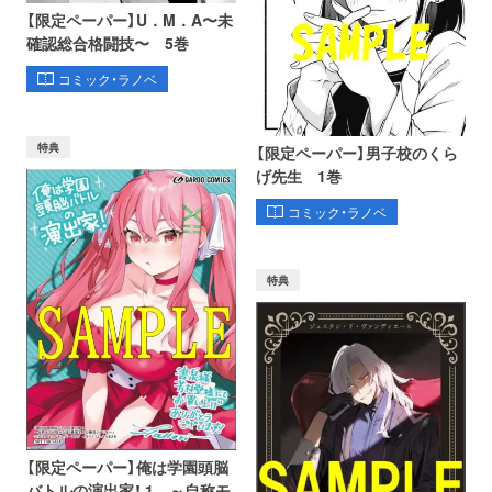
【限定ペーパー】U．M．A〜未
確認総合格闘技〜 5巻
コミック・ラノベ
特典
【限定ペーパー】男子校のくら
げ先生 1巻
コミック・ラノベ
特典
【限定ペーパー】俺は学園頭脳
バトルの演出家！ 1 ～自称モ