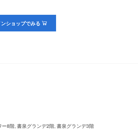
インショップでみる
ー8階, 書泉グランデ2階, 書泉グランデ3階