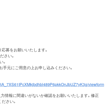
り応募をお願いいたします。
ださい。
い。
。お手元にご用意の上お申し込みください。
2KjJjA_7XS61IPcXMkjbdhbl489P6pkkOnJbUZ7yK3g/viewform
入力情報に間違いがないか確認をお願いいたします。修正
ください。