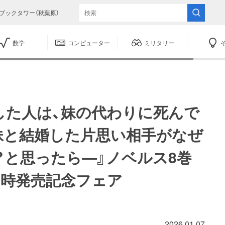
ブックタワー（秋葉原）
数学
コンピューター
ミリタリー
した人は、妹の代わりに死んで
妹と結婚した片思い相手がなぜ
？と思ったら―』ノベルス8巻
同時発売記念フェア
2026.01.07