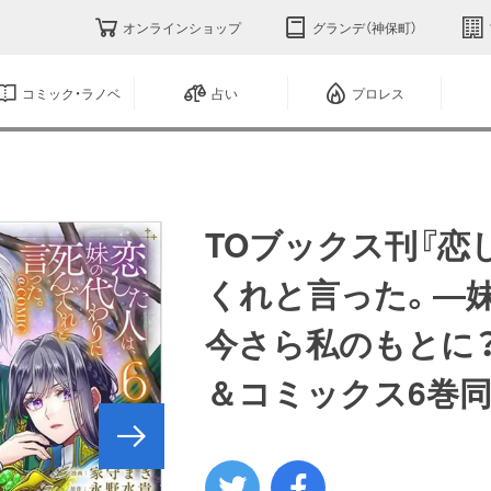
オンラインショップ
グランデ（神保町）
コミック・ラノベ
占い
プロレス
TOブックス刊『恋
くれと言った。―
今さら私のもとに
＆コミックス6巻