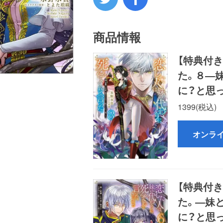
商品情報
【特典付
た。８―
に？と思
1399(税込)
オンラ
【特典付
た。―妹
に？と思っ