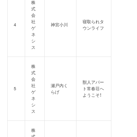
株
式
会
社
寝取られタ
4
神宮小川
ゲ
ウンライフ
ネ
シ
ス
株
式
会
獣人アパー
社
瀬戸内く
5
ト常春荘へ
ゲ
らげ
ようこそ！
ネ
シ
ス
株
式