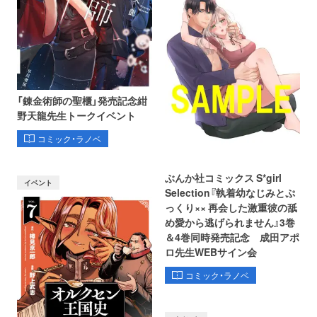
「錬金術師の聖櫃」発売記念紺
野天龍先生トークイベント
コミック・ラノベ
ぶんか社コミックス S*girl
イベント
Selection『執着幼なじみとぷ
っくり×× 再会した激重彼の舐
め愛から逃げられません』3巻
＆4巻同時発売記念 成田アポ
ロ先生WEBサイン会
コミック・ラノベ