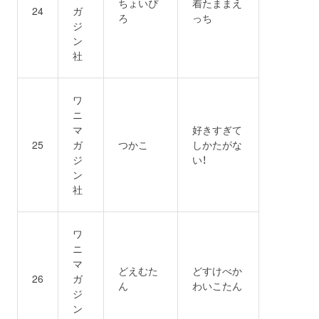
ちょいぴ
着たままえ
24
ガ
ろ
っち
ジ
ン
社
ワ
ニ
マ
好きすぎて
25
ガ
つかこ
しかたがな
ジ
い！
ン
社
ワ
ニ
マ
どえむた
どすけべか
26
ガ
ん
わいこたん
ジ
ン