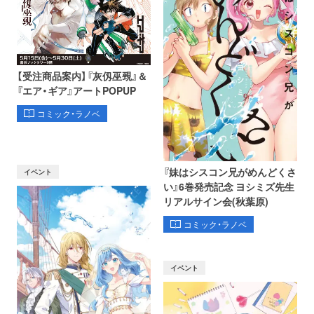
【受注商品案内】『灰仭巫覡』＆
『エア・ギア』アートPOPUP
コミック・ラノベ
『妹はシスコン兄がめんどくさ
イベント
い』6巻発売記念 ヨシミズ先生
リアルサイン会(秋葉原)
コミック・ラノベ
イベント