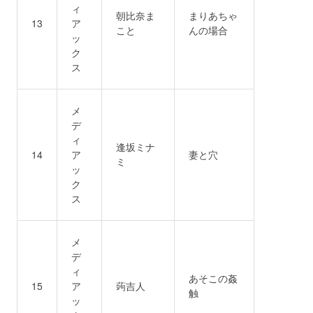
ィ
朝比奈ま
まりあちゃ
13
ア
こと
んの場合
ッ
ク
ス
メ
デ
ィ
逢坂ミナ
14
ア
妻と穴
ミ
ッ
ク
ス
メ
デ
ィ
あそこの姦
15
ア
蒟吉人
触
ッ