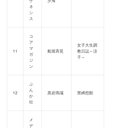
ゲ
夕海
ネ
シ
ス
コ
ア
女子大生調
マ
11
船堀斉晃
教日誌～涼
ガ
子～
ジ
ン
ぶ
ん
12
黒岩瑪瑙
禁縛想館
か
社
メ
デ