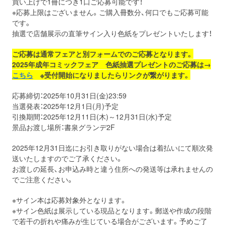
買い上げで1冊につき1口ご応募可能です！
※応募上限はございません。ご購入冊数分、何口でもご応募可能
です。
抽選で店舗展示の直筆サイン入り色紙をプレゼントいたします！
ご応募は通常フェアと別フォームでのご応募となります。
2025
年
成年
コミックフェア 色紙抽選プレゼントのご応募は→
こちら
※受付開始になりましたらリンクが繋がります。
応募締切：2025年10月31日(金)23:59
当選発表：2025年12月1日(月)予定
引換期間：2025年12月11日(木)～12月31日(水)予定
景品お渡し場所：書泉グランデ2F
2025年12月31日迄にお引き取りがない場合は着払いにて順次発
送いたしますのでご了承ください。
お渡しの延長、お申込み時と違う住所への発送等は承れませんの
でご注意ください。
※サイン本は応募対象外となります。
※サイン色紙は展示している現品となります。郵送や作成の段階
で若干の折れや痛みが生じている場合がございます。予めご了