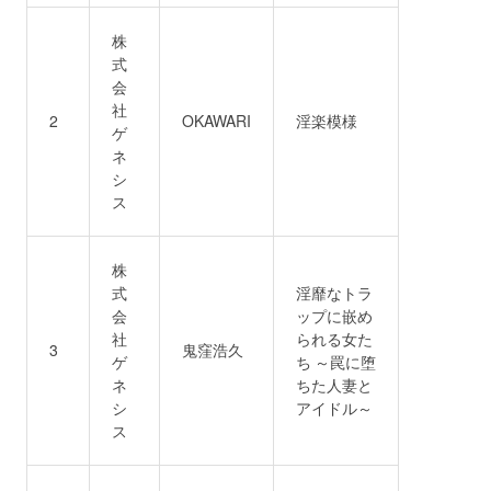
株
式
会
社
2
OKAWARI
淫楽模様
ゲ
ネ
シ
ス
株
式
淫靡なトラ
会
ップに嵌め
社
られる女た
3
鬼窪浩久
ゲ
ち ～罠に堕
ネ
ちた人妻と
シ
アイドル～
ス