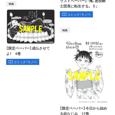
ラストペーパー】『俺、悪役騎
特典
士団長に転生する。 ５』
コミック・ラノベ
特典
【限定ペーパー】成仏させて
よ！ 4巻
コミック・ラノベ
オンライン
書泉グランデ
書泉ブックタワー
【限定ペーパー】今日から始め
ショップ
（神保町）
（秋葉原）
る幼なじみ 17巻