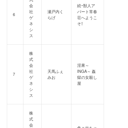
会
続・獣人ア
社
瀬戸内く
パート常春
6
ゲ
らげ
荘へようこ
ネ
そ！
シ
ス
株
式
会
淫果～
社
天馬ふぇ
INGA～ 姦
7
ゲ
みお
獄の女殺し
ネ
屋
シ
ス
株
式
会
色々出ちゃ