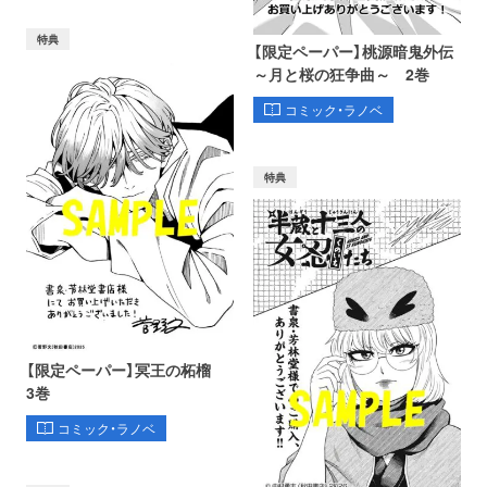
特典
【限定ペーパー】桃源暗鬼外伝
～月と桜の狂争曲～ 2巻
コミック・ラノベ
特典
【限定ペーパー】冥王の柘榴
3巻
コミック・ラノベ