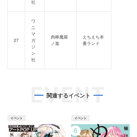
社
ワ
ニ
マ
肉棒魔羅
えちえち本
27
ガ
ノ進
番ランド
ジ
ン
社
EVENT
関連するイベント
イベント
イベント