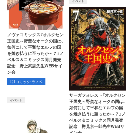
イベント
ノヴァコミックス『オルクセン
王国史～野蛮なオークの国は、
如何にして平和なエルフの国
を焼き払うに至ったか～ 7 』ノ
ベルス＆コミックス同月発売
記念 野上武志先生WEBサイ
ン会
コミック・ラノベ
サーガフォレスト『オルクセン
イベント
王国史～野蛮なオークの国は、
如何にして平和なエルフの国
を焼き払うに至ったか～ 7 』ノ
ベルス＆コミックス同月発売
記念 樽見京一郎先生WEBサ
イン会