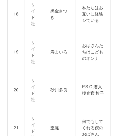
リ
私たちはお
イ
黒金さつ
18
互いに経験
ド
き
シている
社
リ
おばさんた
イ
19
寿まいろ
ちはこども
ド
のオンナ
社
リ
イ
P.S.C.潜入
20
砂川多良
ド
捜査官 怜子
社
リ
何でもして
イ
21
杢臓
くれる僕の
ド
おばさん