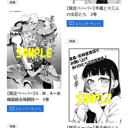
特典
【限定ペーパー】半蔵と十三人
の女忍たち 2巻
コミック・ラノベ
特典
【限定ペーパー】U．M．A〜未
確認総合格闘技〜 5巻
コミック・ラノベ
特典
【限定ペーパー】男子校のくら