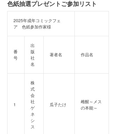
色紙抽選プレゼントご参加リスト
2025年成年コミックフェ
ア 色紙参加作家様
出
番
版
著者名
作品名
号
社
名
株
式
会
社
雌醒～メス
1
瓜子たけ
ゲ
の本能～
ネ
シ
ス