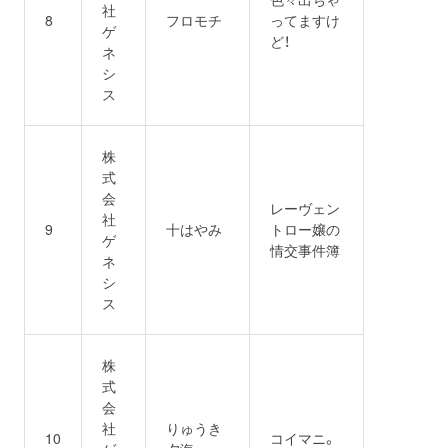
社
8
フロモチ
ってますけ
ゲ
ど！
ネ
シ
ス
株
式
会
レーヴェン
社
9
十はやみ
トロー嬢の
ゲ
情交事件簿
ネ
シ
ス
株
式
会
社
りゅうき
10
コイマニ。