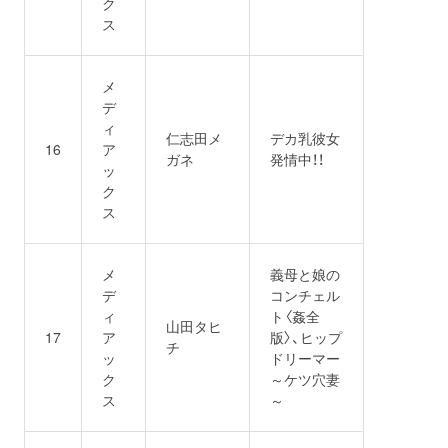
ク
ス
メ
デ
ィ
仁志田メ
デカ乳彼女
16
ア
ガネ
発情中！！
ッ
ク
ス
メ
義母と娘の
デ
コンチェル
ィ
ト〈姦全
山田タヒ
17
ア
版〉、ヒップ
チ
ッ
ドリーマー
ク
～ケツ穴妻
ス
～