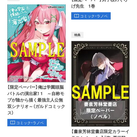
げ先生 1巻
コミック・ラノベ
特典
【限定ペーパー】俺は学園頭脳
バトルの演出家！ 1 ～自称モ
ブが陰から描く最強主人公無
双シナリオ～（ガルドコミック
ス）
コミック・ラノベ
【書泉芳林堂書店限定カラーイ