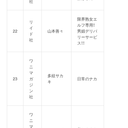
社
限界熟女エ
リ
ルフ専用！
イ
22
山本善々
男娼デリバ
ド
リーサービ
社
ス！！
ワ
ニ
マ
多紋サカ
23
ガ
日常のナカ
キ
ジ
ン
社
ワ
ニ
マ