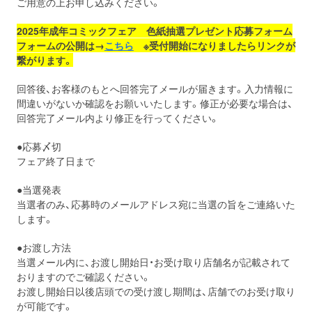
ご用意の上お申し込みください。
2025
年
成年
コミックフェア 色紙抽選プレゼント応募フォーム
フォームの公開は→
こちら
※受付開始になりましたらリンクが
繋がります。
回答後、お客様のもとへ回答完了メールが届きます。入力情報に
間違いがないか確認をお願いいたします。修正が必要な場合は、
回答完了メール内より修正を行ってください。
●応募〆切
フェア終了日まで
●当選発表
当選者のみ、応募時のメールアドレス宛に当選の旨をご連絡いた
します。
●お渡し方法
当選メール内に、お渡し開始日・お受け取り店舗名が記載されて
おりますのでご確認ください。
お渡し開始日以後店頭での受け渡し期間は、店舗でのお受け取り
が可能です。