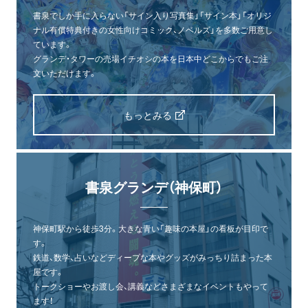
書泉でしか手に入らない「サイン入り写真集」「サイン本」「オリジ
ナル有償特典付きの女性向けコミック、ノベルズ」を多数ご用意し
ています。
グランデ・タワーの売場イチオシの本を日本中どこからでもご注
文いただけます。
もっとみる
書泉グランデ（神保町）
神保町駅から徒歩3分。大きな青い「趣味の本屋」の看板が目印で
す。
鉄道、数学、占いなどディープな本やグッズがみっちり詰まった本
屋です。
トークショーやお渡し会、講義などさまざまなイベントもやって
ます！