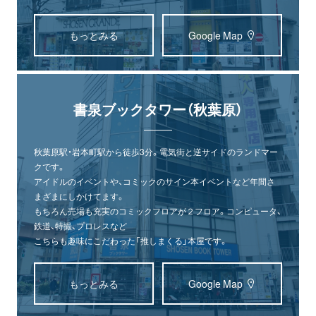
もっとみる
Google Map
書泉ブックタワー（秋葉原）
秋葉原駅・岩本町駅から徒歩3分。電気街と逆サイドのランドマー
クです。
アイドルのイベントや、コミックのサイン本イベントなど年間さ
まざまにしかけてます。
もちろん売場も充実のコミックフロアが２フロア。コンピュータ、
鉄道、特撮、プロレスなど
こちらも趣味にこだわった「推しまくる」本屋です。
もっとみる
Google Map