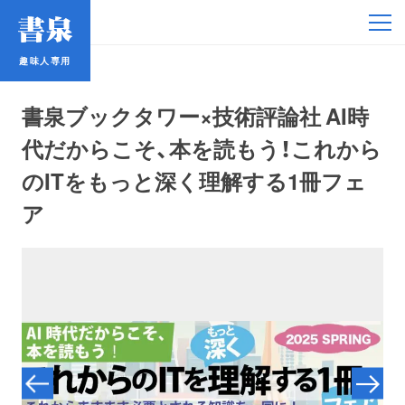
趣味人専用
趣味人専用
書泉ブックタワー×技術評論社 AI時
代だからこそ、本を読もう！これから
のITをもっと深く理解する1冊フェ
ア
アイドル
鉄道・バス
コミック・ラノベ
占い