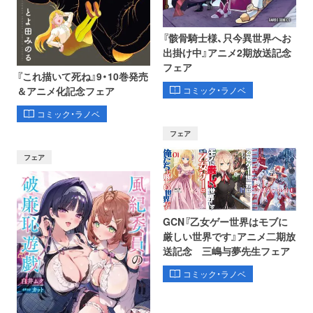
『骸骨騎士様、只今異世界へお
出掛け中』アニメ2期放送記念
フェア
『これ描いて死ね』9・10巻発売
コミック・ラノベ
＆アニメ化記念フェア
コミック・ラノベ
フェア
フェア
GCN『乙女ゲー世界はモブに
厳しい世界です』アニメ二期放
送記念 三嶋与夢先生フェア
コミック・ラノベ