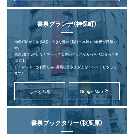
書泉グランデ（神保町）
神保町駅から徒歩3分。大きな青い「趣味の本屋」の看板が目印で
す。
鉄道、数学、占いなどディープな本やグッズがみっちり詰まった本
屋です。
トークショーやお渡し会、講義などさまざまなイベントもやって
ます！
もっとみる
Google Map
書泉ブックタワー（秋葉原）