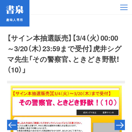
趣味人専用
趣味人専用
【サイン本抽選販売】【3/4（火）00:00
～3/20（木）23:59まで受付】虎井シグ
マ先生「その警察官、ときどき野獣！
（10）」
アイドル
鉄道・バス
コミック・ラノベ
占い