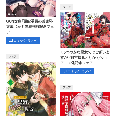
フェア
GCN文庫『風紀委員の破廉恥
遊戯』2か月連続刊行記念フェ
ア
コミック・ラノベ
『ふつつかな悪女ではございま
フェア
すが ~雛宮蝶鼠とりかえ伝~ 』
アニメ化記念フェア
コミック・ラノベ
フェア