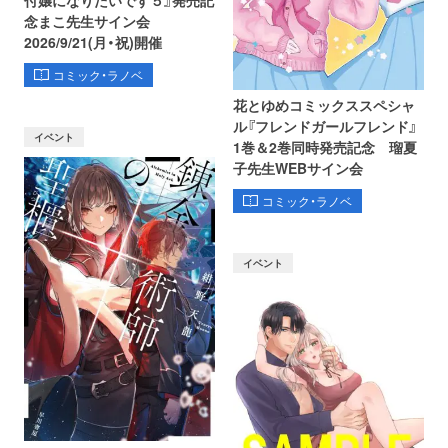
付嬢になりたいです５』発売記
念まこ先生サイン会
2026/9/21(月・祝)開催
コミック・ラノベ
花とゆめコミックススペシャ
ル『フレンドガールフレンド』
イベント
1巻＆2巻同時発売記念 瑠夏
子先生WEBサイン会
コミック・ラノベ
イベント