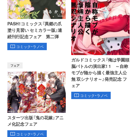
PASH！コミックス『異郷の爪
塗り見習い セミカラー版』連
続刊行記念フェア 第二弾
コミック・ラノベ
ガルドコミックス『俺は学園頭
フェア
脳バトルの演出家！ 1 ～自称
モブが陰から描く最強主人公
無 双シナリオ～』発売記念 フ
ェア
コミック・ラノベ
スターツ出版『鬼の花嫁』アニ
メ化記念フェア
コミック・ラノベ