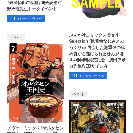
「錬金術師の聖櫃」発売記念紺
野天龍先生トークイベント
コミック・ラノベ
ぶんか社コミックス S*girl
イベント
Selection『執着幼なじみとぷ
っくり×× 再会した激重彼の舐
め愛から逃げられません』3巻
＆4巻同時発売記念 成田アポ
ロ先生WEBサイン会
コミック・ラノベ
イベント
ノヴァコミックス『オルクセン