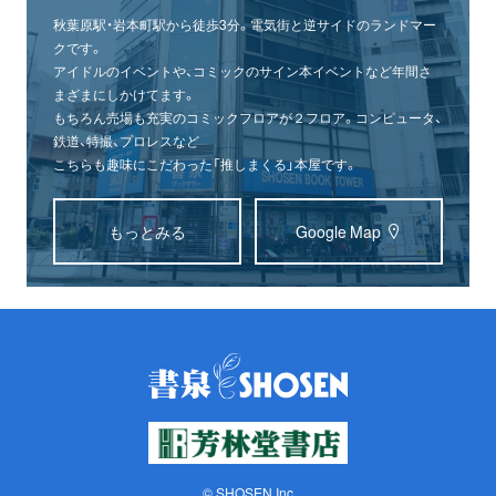
秋葉原駅・岩本町駅から徒歩3分。電気街と逆サイドのランドマー
クです。
アイドルのイベントや、コミックのサイン本イベントなど年間さ
まざまにしかけてます。
もちろん売場も充実のコミックフロアが２フロア。コンピュータ、
鉄道、特撮、プロレスなど
こちらも趣味にこだわった「推しまくる」本屋です。
もっとみる
Google Map
© SHOSEN Inc