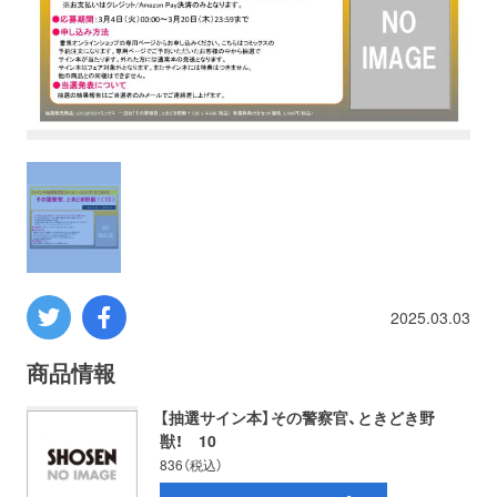
プロレス
数学
コンピューター
ミリタリー
その他
2025.03.03
イベント
特典
商品情報
【抽選サイン本】その警察官、ときどき野
フェア
お知らせ
獣！ 10
836（税込）
会社概要
プライバシーポリシー