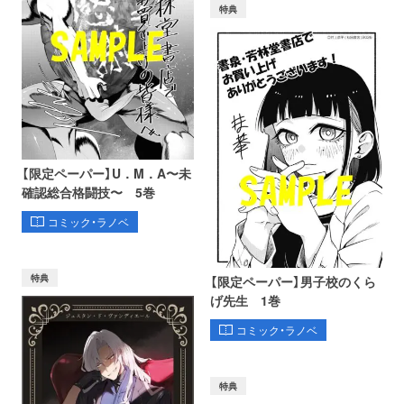
特典
【限定ペーパー】U．M．A〜未
確認総合格闘技〜 5巻
コミック・ラノベ
特典
【限定ペーパー】男子校のくら
げ先生 1巻
コミック・ラノベ
特典