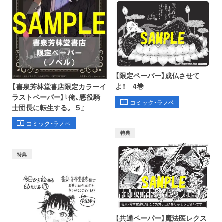
【限定ペーパー】成仏させて
よ！ 4巻
【書泉芳林堂書店限定カラーイ
ラストペーパー】『俺、悪役騎
コミック・ラノベ
士団長に転生する。 ５』
コミック・ラノベ
特典
特典
【共通ペーパー】魔法医レクス