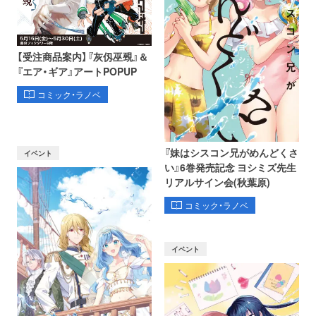
【受注商品案内】『灰仭巫覡』＆
『エア・ギア』アートPOPUP
コミック・ラノベ
『妹はシスコン兄がめんどくさ
イベント
い』6巻発売記念 ヨシミズ先生
リアルサイン会(秋葉原)
コミック・ラノベ
イベント