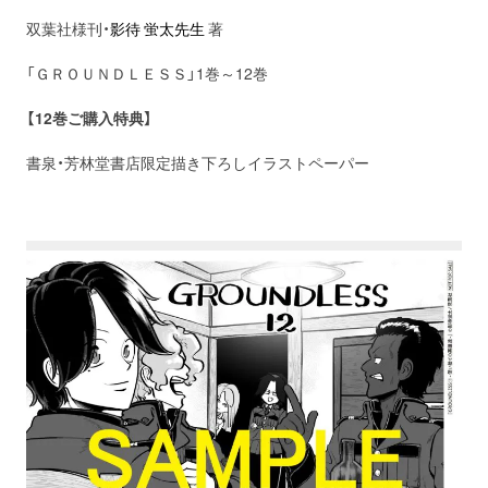
双葉社様刊・
影待 蛍太先生
著
「ＧＲＯＵＮＤＬＥＳＳ」1巻～12巻
【12巻ご購入特典】
書泉・芳林堂書店限定描き下ろしイラストペーパー