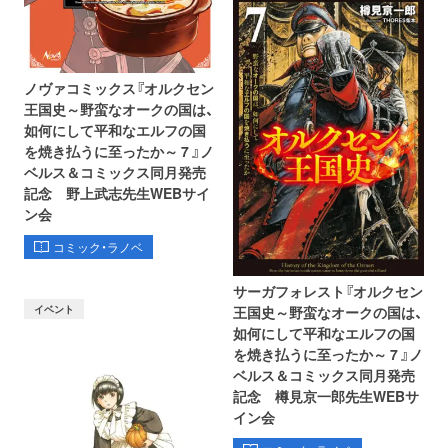
ノヴァコミックス『オルクセン
王国史～野蛮なオークの国は、
如何にして平和なエルフの国
を焼き払うに至ったか～ 7 』ノ
ベルス＆コミックス同月発売
記念 野上武志先生WEBサイ
ン会
コミック・ラノベ
サーガフォレスト『オルクセン
イベント
王国史～野蛮なオークの国は、
如何にして平和なエルフの国
を焼き払うに至ったか～ 7 』ノ
ベルス＆コミックス同月発売
記念 樽見京一郎先生WEBサ
イン会