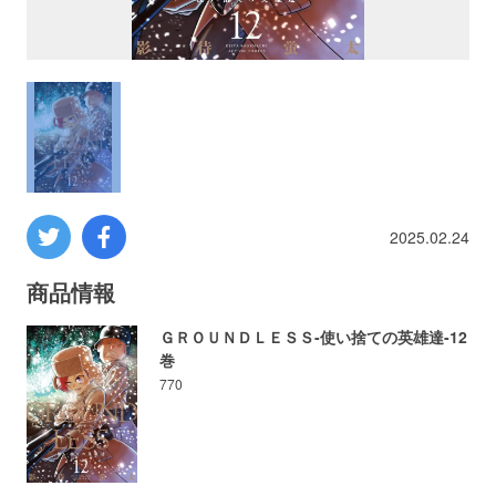
プロレス
数学
コンピューター
ミリタリー
2025.02.24
その他
商品情報
ＧＲＯＵＮＤＬＥＳＳ-使い捨ての英雄達-12
巻
イベント
特典
770
フェア
お知らせ
会社概要
プライバシーポリシー