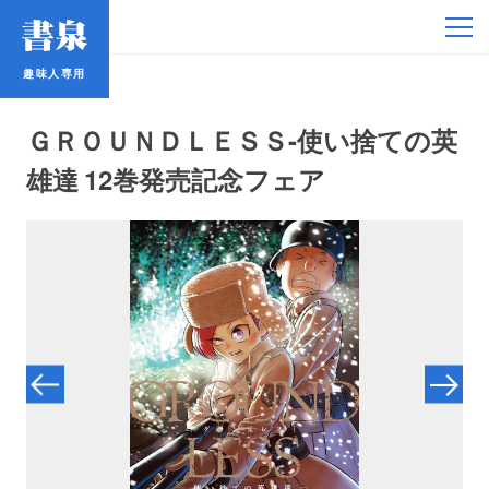
趣味人専用
趣味人専用
ＧＲＯＵＮＤＬＥＳＳ-使い捨ての英
雄達 12巻発売記念フェア
アイドル
鉄道・バス
コミック・ラノベ
占い