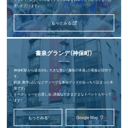
文いただけます。
もっとみる
書泉グランデ（神保町）
神保町駅から徒歩3分。大きな青い「趣味の本屋」の看板が目印で
す。
鉄道、数学、占いなどディープな本やグッズがみっちり詰まった本
屋です。
トークショーやお渡し会、講義などさまざまなイベントもやって
ます！
もっとみる
Google Map