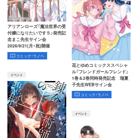
アリアンローズ『魔法世界の受
付嬢になりたいです５』発売記
念まこ先生サイン会
2026/9/21(月・祝)開催
コミック・ラノベ
花とゆめコミックススペシャ
ル『フレンドガールフレンド』
イベント
1巻＆2巻同時発売記念 瑠夏
子先生WEBサイン会
コミック・ラノベ
イベント