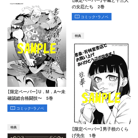
の女忍たち 2巻
コミック・ラノベ
特典
【限定ペーパー】U．M．A〜未
確認総合格闘技〜 5巻
コミック・ラノベ
特典
【限定ペーパー】男子校のくら
げ先生 1巻