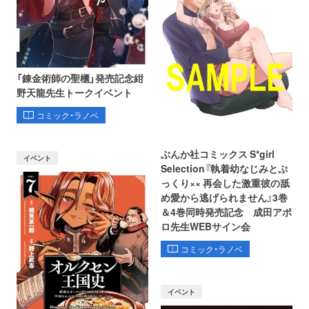
「錬金術師の聖櫃」発売記念紺
野天龍先生トークイベント
コミック・ラノベ
ぶんか社コミックス S*girl
イベント
Selection『執着幼なじみとぷ
っくり×× 再会した激重彼の舐
め愛から逃げられません』3巻
＆4巻同時発売記念 成田アポ
ロ先生WEBサイン会
コミック・ラノベ
イベント