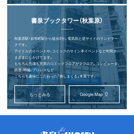
書泉ブックタワー（秋葉原）
秋葉原駅・岩本町駅から徒歩3分。電気街と逆サイドのランドマー
クです。
アイドルのイベントや、コミックのサイン本イベントなど年間さ
まざまにしかけてます。
もちろん売場も充実のコミックフロアが２フロア。コンピュータ、
鉄道、特撮、プロレスなど
こちらも趣味にこだわった「推しまくる」本屋です。
もっとみる
Google Map