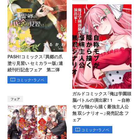
PASH！コミックス『異郷の爪
塗り見習い セミカラー版』連
続刊行記念フェア 第二弾
コミック・ラノベ
ガルドコミックス『俺は学園頭
フェア
脳バトルの演出家！ 1 ～自称
モブが陰から描く最強主人公
無 双シナリオ～』発売記念 フ
ェア
コミック・ラノベ