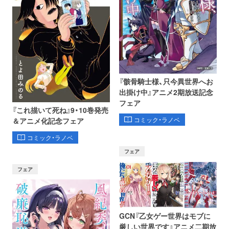
『骸骨騎士様、只今異世界へお
出掛け中』アニメ2期放送記念
フェア
『これ描いて死ね』9・10巻発売
コミック・ラノベ
＆アニメ化記念フェア
コミック・ラノベ
フェア
フェア
GCN『乙女ゲー世界はモブに
厳しい世界です』アニメ二期放