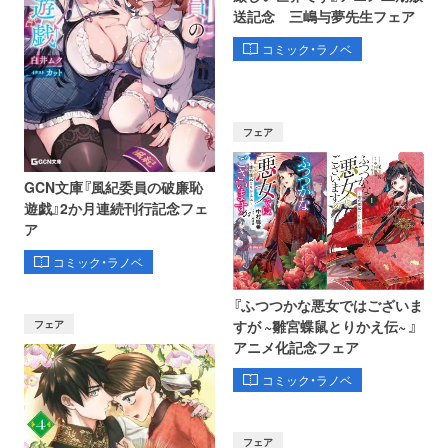
送記念 三嶋与夢先生フェア
コミック・ラノベ
フェア
GCN文庫『風紀委員の破廉恥
遊戯』2か月連続刊行記念フェ
ア
コミック・ラノベ
『ふつつかな悪女ではございま
フェア
すが ~雛宮蝶鼠とりかえ伝~ 』
アニメ化記念フェア
コミック・ラノベ
フェア