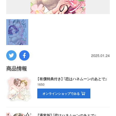
プロレス
数学
コンピューター
ミリタリー
2025.01.24
その他
商品情報
【有償特典付き】『恋はハネムーンのあとで』
1650
イベント
特典
オンラインショップでみる
フェア
お知らせ
会社概要
プライバシーポリシー
【通常版】『恋はハネムーンのあとで』