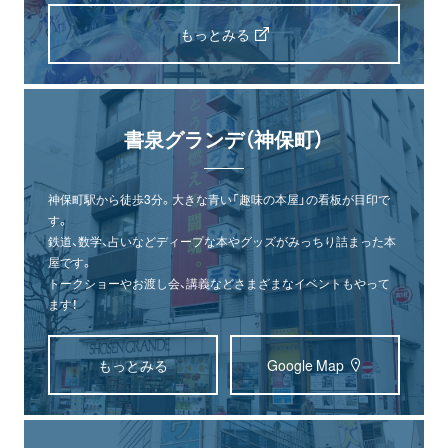
もっとみる
書泉グランデ（神保町）
神保町駅から徒歩3分。大きな青い「趣味の本屋」の看板が目印で
す。
鉄道、数学、占いなどディープな本やグッズがみっちり詰まった本
屋です。
トークショーやお渡し会、講義などさまざまなイベントもやって
ます！
もっとみる
Google Map
オンライン
書泉グランデ
書泉ブックタワー
ショップ
（神保町）
（秋葉原）