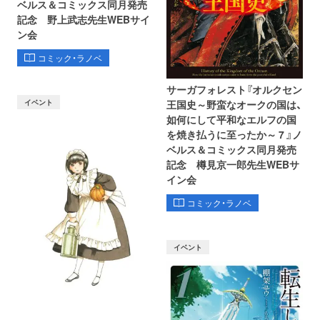
ベルス＆コミックス同月発売
記念 野上武志先生WEBサイ
ン会
コミック・ラノベ
サーガフォレスト『オルクセン
イベント
王国史～野蛮なオークの国は、
如何にして平和なエルフの国
を焼き払うに至ったか～ 7 』ノ
ベルス＆コミックス同月発売
記念 樽見京一郎先生WEBサ
イン会
コミック・ラノベ
イベント