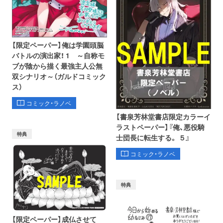
【限定ペーパー】俺は学園頭脳
バトルの演出家！ 1 ～自称モ
ブが陰から描く最強主人公無
双シナリオ～（ガルドコミック
ス）
コミック・ラノベ
【書泉芳林堂書店限定カラーイ
ラストペーパー】『俺、悪役騎
特典
士団長に転生する。 ５』
コミック・ラノベ
特典
【限定ペーパー】成仏させて