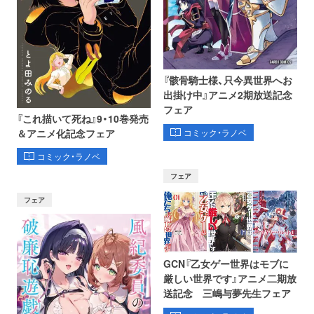
『骸骨騎士様、只今異世界へお
出掛け中』アニメ2期放送記念
フェア
『これ描いて死ね』9・10巻発売
コミック・ラノベ
＆アニメ化記念フェア
コミック・ラノベ
フェア
フェア
GCN『乙女ゲー世界はモブに
厳しい世界です』アニメ二期放
送記念 三嶋与夢先生フェア