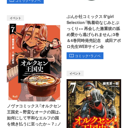
コミック・ラノベ
ぶんか社コミックス S*girl
イベント
Selection『執着幼なじみとぷ
っくり×× 再会した激重彼の舐
め愛から逃げられません』3巻
＆4巻同時発売記念 成田アポ
ロ先生WEBサイン会
コミック・ラノベ
イベント
ノヴァコミックス『オルクセン
王国史～野蛮なオークの国は、
如何にして平和なエルフの国
を焼き払うに至ったか～ 7 』ノ