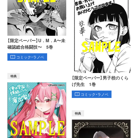
【限定ペーパー】U．M．A〜未
確認総合格闘技〜 5巻
コミック・ラノベ
特典
【限定ペーパー】男子校のくら
げ先生 1巻
コミック・ラノベ
特典