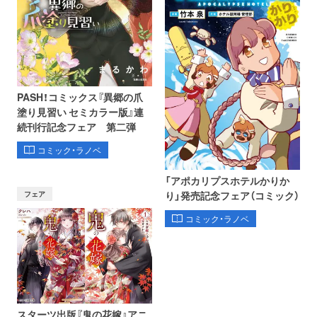
PASH！コミックス『異郷の爪
塗り見習い セミカラー版』連
続刊行記念フェア 第二弾
コミック・ラノベ
「アポカリプスホテルかりか
フェア
り」発売記念フェア（コミック）
コミック・ラノベ
スターツ出版『鬼の花嫁』アニ