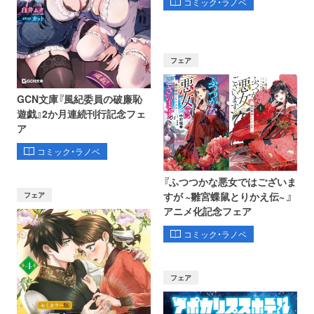
コミック・ラノベ
フェア
GCN文庫『風紀委員の破廉恥
遊戯』2か月連続刊行記念フェ
ア
コミック・ラノベ
『ふつつかな悪女ではございま
フェア
すが ~雛宮蝶鼠とりかえ伝~ 』
アニメ化記念フェア
コミック・ラノベ
フェア