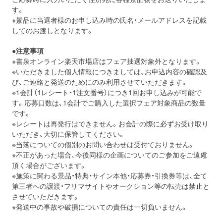
す。
※景品に当選者様のお申し込み時の氏名・メールアドレスを記載
してのお渡しとなります。
●注意事項
※書泉オンライン楽天市場店はフェア抽選対象外となります。
※いただきました個人情報につきましては、お申込内容の確認及
び、ご連絡と発送のためにのみ利用させていただきます。
※1会計（1レシート・1注文番号）につき1回お申し込みが可能で
す。応募口数は、1会計でご購入した選択フェア対象商品の数量
です。
※レシートは再発行はできません。お会計の際に必ずお受け取り
いただき、大切に保管してください。
※当落についての個別のお問い合わせは受付ておりません。
※不正があった場合、今後同様の企画についてのご参加をご遠慮
頂く場合がございます。
※施策に関わる景品・特典・サイン本他・応募券・引換券等は、全て
第三者への譲渡・フリマサイトやオークション等の転売は禁止と
させていただきます。
※発送中の事故や破損についての責任は一切負いません。