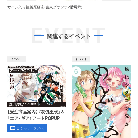
サイン入り複製原画④(書泉グランデ2階展示)
EVENT
関連するイベント
イベント
イベント
【受注商品案内】『灰仭巫覡』＆
『エア・ギア』アートPOPUP
コミック・ラノベ