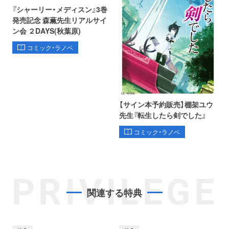
『シャーリー・メディスン』3巻
発売記念 森薫先生リアルサイ
ン会 ２DAYS(秋葉原)
コミック・ラノベ
【サイン本予約販売】棚架ユウ
先生『転生したら剣でした』
コミック・ラノベ
PRIVILEGE
関連する特典