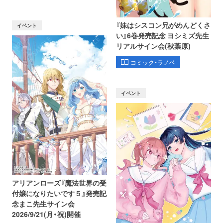
『妹はシスコン兄がめんどくさ
イベント
い』6巻発売記念 ヨシミズ先生
リアルサイン会(秋葉原)
コミック・ラノベ
イベント
アリアンローズ『魔法世界の受
付嬢になりたいです５』発売記
念まこ先生サイン会
2026/9/21(月・祝)開催