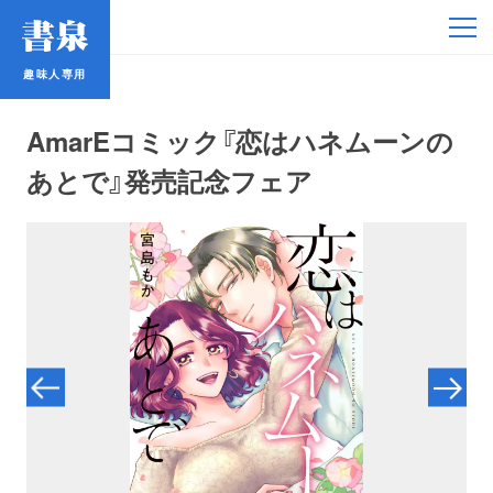
趣味人専用
趣味人専用
AmarEコミック『恋はハネムーンの
あとで』発売記念フェア
アイドル
鉄道・バス
コミック・ラノベ
占い