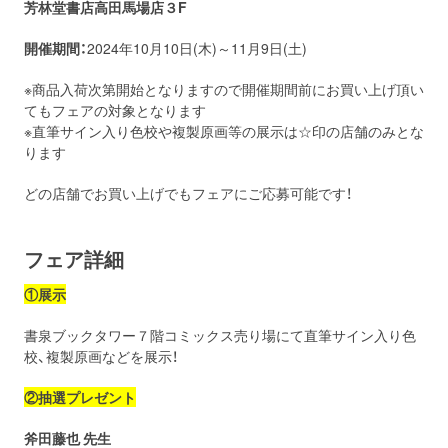
芳林堂書店高田馬場店３F
開催期間：
2024年10月10日(木)～11月9日(土)
※商品入荷次第開始となりますので開催期間前にお買い上げ頂い
てもフェアの対象となります
※直筆サイン入り色校や複製原画等の展示は☆印の店舗のみとな
ります
どの店舗でお買い上げでもフェアにご応募可能です！
フェア詳細
①展示
書泉ブックタワー７階コミックス売り場にて直筆サイン入り色
校、複製原画などを展示！
②
抽選プレゼント
斧田藤也 先生