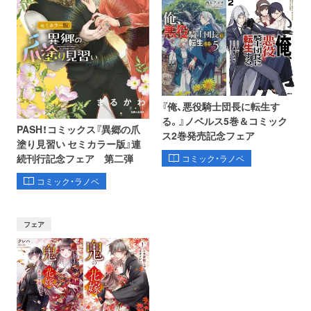
『俺、悪役騎士団長に転生す
る。』ノベルス5巻＆コミック
PASH！コミックス『異郷の爪
ス2巻発売記念フェア
塗り見習い セミカラー版』連
続刊行記念フェア 第二弾
コミック・ラノベ
コミック・ラノベ
フェア