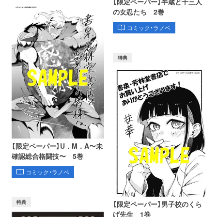
【限定ペーパー】半蔵と十三人
の女忍たち 2巻
コミック・ラノベ
特典
【限定ペーパー】U．M．A〜未
確認総合格闘技〜 5巻
コミック・ラノベ
特典
【限定ペーパー】男子校のくら
げ先生 1巻