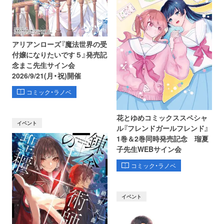
アリアンローズ『魔法世界の受
付嬢になりたいです５』発売記
念まこ先生サイン会
2026/9/21(月・祝)開催
コミック・ラノベ
花とゆめコミックススペシャ
イベント
ル『フレンドガールフレンド』
1巻＆2巻同時発売記念 瑠夏
子先生WEBサイン会
コミック・ラノベ
イベント