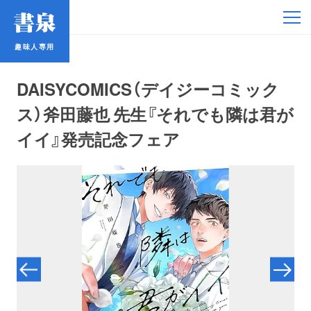
趣味人専用
趣味人専用
DAISYCOMICS（デイジーコミック
ス）斧田藤也 先生『それでも隣は君が
イイ』発売記念フェア
アイドル
鉄道・バス
コミック・ラノベ
占い