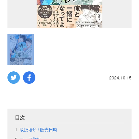
プロレス
数学
コンピューター
ミリタリー
2024.10.15
その他
イベント
特典
目次
フェア
お知らせ
取扱場所 / 販売日時
会社概要
プライバシーポリシー