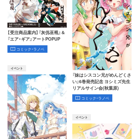
【受注商品案内】『灰仭巫覡』＆
『エア・ギア』アートPOPUP
コミック・ラノベ
イベント
『妹はシスコン兄がめんどくさ
い』6巻発売記念 ヨシミズ先生
リアルサイン会(秋葉原)
コミック・ラノベ
イベント