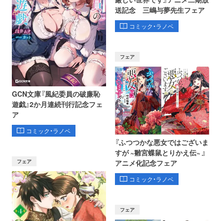
送記念 三嶋与夢先生フェア
コミック・ラノベ
フェア
GCN文庫『風紀委員の破廉恥
遊戯』2か月連続刊行記念フェ
ア
コミック・ラノベ
『ふつつかな悪女ではございま
すが ~雛宮蝶鼠とりかえ伝~ 』
フェア
アニメ化記念フェア
コミック・ラノベ
フェア