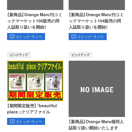
【新商品】Orange Maru刊コミ
【新商品】Orange Maru刊コミ
ックマーケット106販売の同
ックマーケット104販売の同
人誌取り扱いを開始！
人誌取り扱いを開始！
コミック・ラノベ
コミック・ラノベ
ピックアップ
ピックアップ
【期間限定販売】『beautiful
place 』クリアファイル
オンライン
書泉グランデ
書泉ブックタワー
【新商品】Orange Maru様同人
コミック・ラノベ
ショップ
（神保町）
（秋葉原）
誌取り扱い開始いたします