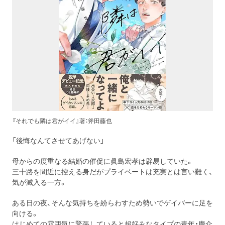
『それでも隣は君がイイ』著：斧田藤也
「後悔なんてさせてあげない」
母からの度重なる結婚の催促に眞島宏孝は辟易していた。
三十路を間近に控える身だがプライベートは充実とは言い難く、
気が滅入る一方。
ある日の夜、そんな気持ちを紛らわすため勢いでゲイバーに足を
向ける。
はじめての雰囲気に緊張していると超好みなタイプの青年・慶介