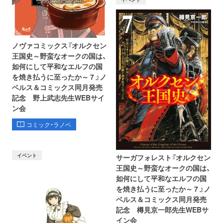
ノヴァコミックス『オルクセン
王国史～野蛮なオークの国は、
如何にして平和なエルフの国
を焼き払うに至ったか～ 7 』ノ
ベルス＆コミックス同月発売
記念 野上武志先生WEBサイ
ン会
コミック・ラノベ
イベント
サーガフォレスト『オルクセン
王国史～野蛮なオークの国は、
如何にして平和なエルフの国
を焼き払うに至ったか～ 7 』ノ
ベルス＆コミックス同月発売
記念 樽見京一郎先生WEBサ
イン会