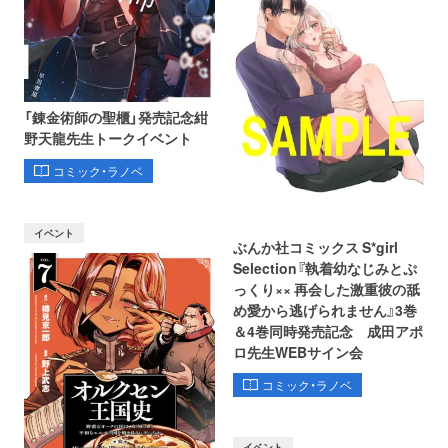
「錬金術師の聖櫃」発売記念紺
野天龍先生トークイベント
コミック・ラノベ
イベント
ぶんか社コミックス S*girl
Selection『執着幼なじみとぷ
っくり×× 再会した激重彼の舐
め愛から逃げられません』3巻
＆4巻同時発売記念 成田アポ
ロ先生WEBサイン会
コミック・ラノベ
イベント