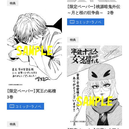
特典
【限定ペーパー】桃源暗鬼外伝
～月と桜の狂争曲～ 2巻
コミック・ラノベ
特典
【限定ペーパー】冥王の柘榴
3巻
コミック・ラノベ
特典