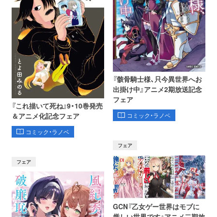
『骸骨騎士様、只今異世界へお
出掛け中』アニメ2期放送記念
フェア
『これ描いて死ね』9・10巻発売
コミック・ラノベ
＆アニメ化記念フェア
コミック・ラノベ
フェア
フェア
GCN『乙女ゲー世界はモブに
厳しい世界です』アニメ二期放