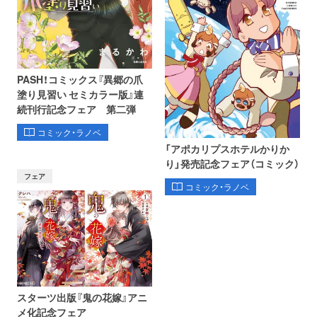
PASH！コミックス『異郷の爪
塗り見習い セミカラー版』連
続刊行記念フェア 第二弾
コミック・ラノベ
「アポカリプスホテルかりか
り」発売記念フェア（コミック）
フェア
コミック・ラノベ
スターツ出版『鬼の花嫁』アニ
メ化記念フェア