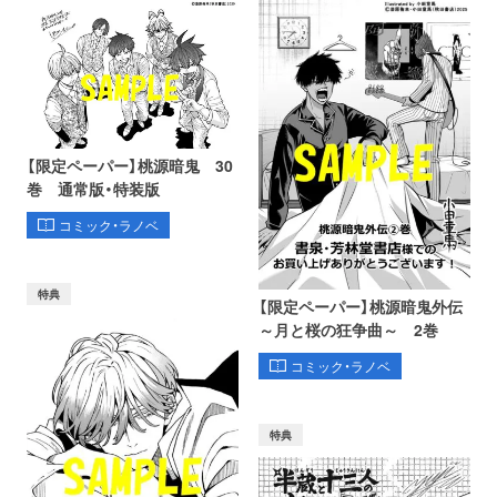
【限定ペーパー】桃源暗鬼 30
巻 通常版・特装版
コミック・ラノベ
特典
【限定ペーパー】桃源暗鬼外伝
～月と桜の狂争曲～ 2巻
コミック・ラノベ
特典