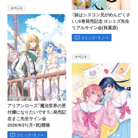
イベント
『妹はシスコン兄がめんどくさ
い』6巻発売記念 ヨシミズ先生
リアルサイン会(秋葉原)
コミック・ラノベ
イベント
アリアンローズ『魔法世界の受
付嬢になりたいです５』発売記
念まこ先生サイン会
2026/9/21(月・祝)開催
コミック・ラノベ