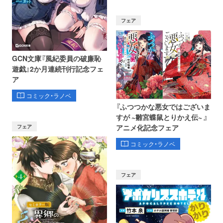
フェア
GCN文庫『風紀委員の破廉恥
遊戯』2か月連続刊行記念フェ
ア
コミック・ラノベ
『ふつつかな悪女ではございま
すが ~雛宮蝶鼠とりかえ伝~ 』
フェア
アニメ化記念フェア
コミック・ラノベ
フェア