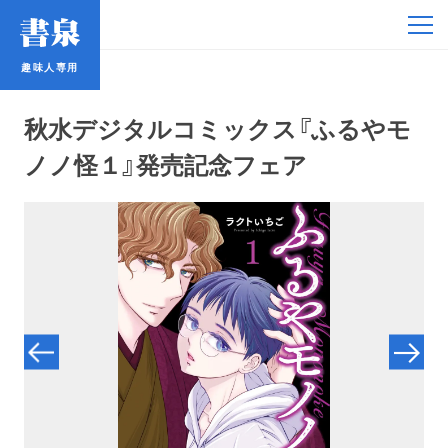
趣味人専用
趣味人専用
秋水デジタルコミックス『ふるやモ
ノノ怪１』発売記念フェア
アイドル
鉄道・バス
コミック・ラノベ
占い