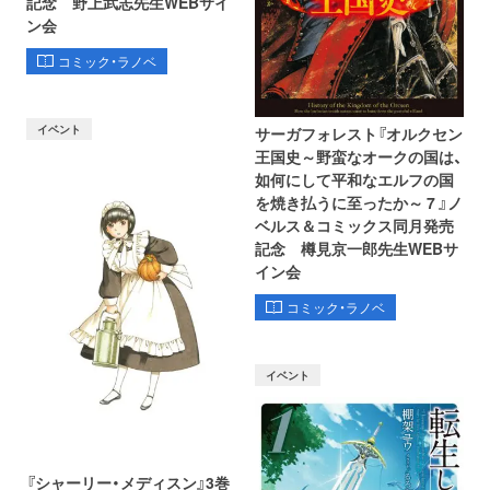
記念 野上武志先生WEBサイ
ン会
コミック・ラノベ
イベント
サーガフォレスト『オルクセン
王国史～野蛮なオークの国は、
如何にして平和なエルフの国
を焼き払うに至ったか～ 7 』ノ
ベルス＆コミックス同月発売
記念 樽見京一郎先生WEBサ
イン会
コミック・ラノベ
イベント
『シャーリー・メディスン』3巻