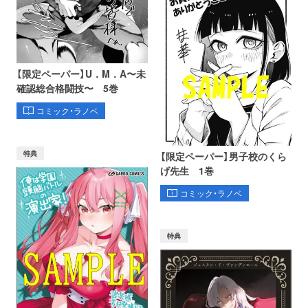
【限定ペーパー】U．M．A〜未
確認総合格闘技〜 5巻
コミック・ラノベ
特典
【限定ペーパー】男子校のくら
げ先生 1巻
コミック・ラノベ
特典