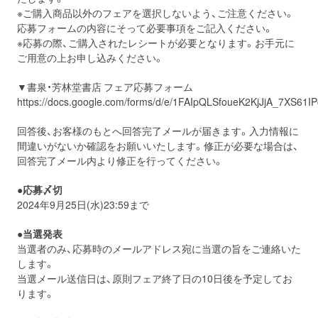
※ご購入商品以外のフェアを選択しないよう、ご注意ください。
応募フォームの内容にそって必要事項をご記入ください。
※応募の際、ご購入されたレシートが必要となります。お手元に
ご用意の上お申し込みください。
▼書泉・芳林堂書店 フェア応募フォーム
https://docs.google.com/forms/d/e/1FAIpQLSfoueK2KjJjA_7XS6
回答後、お客様のもとへ回答完了メールが届きます。入力情報に
間違いがないか確認をお願いいたします。修正が必要な場合は、
回答完了メール内より修正を行ってください。
●応募〆切
2024年9月25日(水)23:59まで
●当選発表
当選者のみ、応募時のメールアドレス宛に当選の旨をご連絡いた
します。
当選メール送信日は、原則フェア終了日の10日後を予定してお
ります。