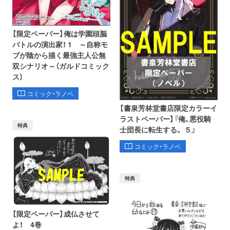
【限定ペーパー】俺は学園頭脳
バトルの演出家！ 1 ～自称モ
ブが陰から描く最強主人公無
双シナリオ～（ガルドコミック
ス）
コミック・ラノベ
【書泉芳林堂書店限定カラーイ
ラストペーパー】『俺、悪役騎
特典
士団長に転生する。 ５』
コミック・ラノベ
特典
【限定ペーパー】成仏させて
よ！ 4巻