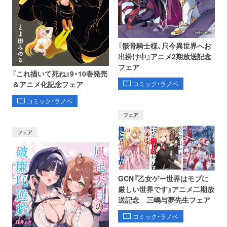
『骸骨騎士様、只今異世界へお
出掛け中』アニメ2期放送記念
フェア
『これ描いて死ね』9・10巻発売
コミック・ラノベ
＆アニメ化記念フェア
コミック・ラノベ
フェア
フェア
GCN『乙女ゲー世界はモブに
厳しい世界です』アニメ二期放
送記念 三嶋与夢先生フェア
コミック・ラノベ