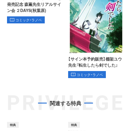
発売記念 森薫先生リアルサイ
ン会 ２DAYS(秋葉原)
コミック・ラノベ
【サイン本予約販売】棚架ユウ
先生『転生したら剣でした』
コミック・ラノベ
PRIVILEGE
関連する特典
特典
特典