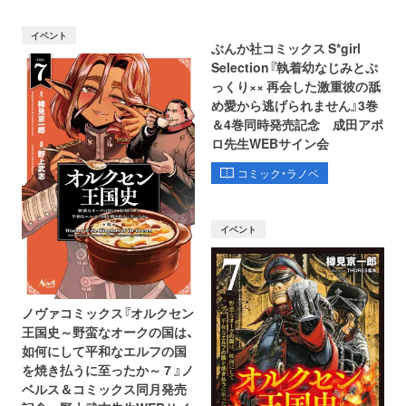
イベント
ぶんか社コミックス S*girl
Selection『執着幼なじみとぷ
っくり×× 再会した激重彼の舐
め愛から逃げられません』3巻
＆4巻同時発売記念 成田アポ
ロ先生WEBサイン会
コミック・ラノベ
イベント
ノヴァコミックス『オルクセン
王国史～野蛮なオークの国は、
如何にして平和なエルフの国
を焼き払うに至ったか～ 7 』ノ
ベルス＆コミックス同月発売