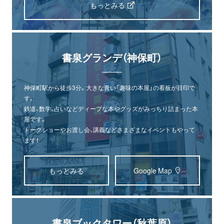
もっとみる
書泉グランデ（神保町）
神保町駅から徒歩3分。大きな青い「趣味の本屋」の看板が目印で
す。
鉄道、数学、占いなどディープな本やグッズがみっちり詰まった本
屋です。
トークショーやお渡し会、講義などさまざまなイベントもやって
ます！
もっとみる
Google Map
書泉ブックタワー（秋葉原）