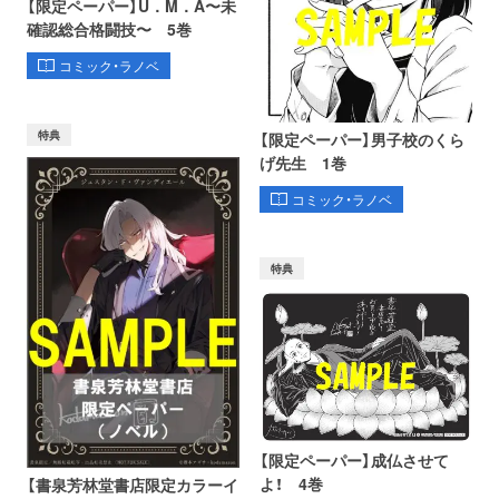
【限定ペーパー】U．M．A〜未
確認総合格闘技〜 5巻
コミック・ラノベ
特典
【限定ペーパー】男子校のくら
げ先生 1巻
コミック・ラノベ
特典
【限定ペーパー】成仏させて
よ！ 4巻
【書泉芳林堂書店限定カラーイ