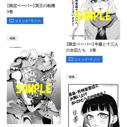
【限定ペーパー】冥王の柘榴
3巻
コミック・ラノベ
特典
【限定ペーパー】半蔵と十三人
の女忍たち 2巻
コミック・ラノベ
特典