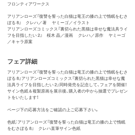
フロンティアワークス
アリアンローズ『復讐を誓った白猫は竜王の膝の上で惰眠をむさ
ぼる 8』 クレハ／著 ヤミーゴ／イラスト
アリアンローズコミックス『裏切られた黒猫は幸せな魔法具ライ
フを目指したい 2』 桜木 晶／漫画 クレハ／原作 ヤミーゴ
／キャラ原案
フェア詳細
アリアンローズ『復讐を誓った白猫は竜王の膝の上で惰眠をむさ
ぼる 8』アリアンローズコミックス『裏切られた黒猫は幸せな魔
法具ライフを目指したい 2』同時発売を記念して、フェアを開催！
サイン色紙＆複製原画を展示後、購入者の中から抽選でプレゼン
トをいたします！
ページ下の応募方法をご確認の上ご応募下さい。
色紙：アリアンローズ『復讐を誓った白猫は竜王の膝の上で惰眠
をむさぼる 8』 クレハ直筆サイン色紙