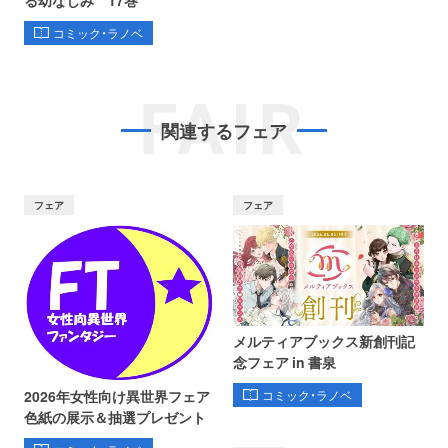
る幼なじみ 17巻
コミック・ラノベ
FAIR
関連するフェア
フェア
フェア
メルティアブックス新創刊記
念フェア in 書泉
コミック・ラノベ
2026年女性向け異世界フェア
色紙の展示＆抽選プレゼント