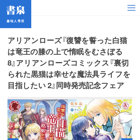
趣味人専用
趣味人専用
アリアンローズ『復讐を誓った白猫
は竜王の膝の上で惰眠をむさぼる
8』アリアンローズコミックス『裏切
られた黒猫は幸せな魔法具ライフを
アイドル
目指したい 2』同時発売記念フェア
鉄道・バス
コミック・ラノベ
占い