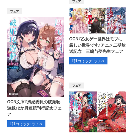
フェア
フェア
GCN『乙女ゲー世界はモブに
厳しい世界です』アニメ二期放
送記念 三嶋与夢先生フェア
コミック・ラノベ
フェア
GCN文庫『風紀委員の破廉恥
遊戯』2か月連続刊行記念フェ
ア
コミック・ラノベ