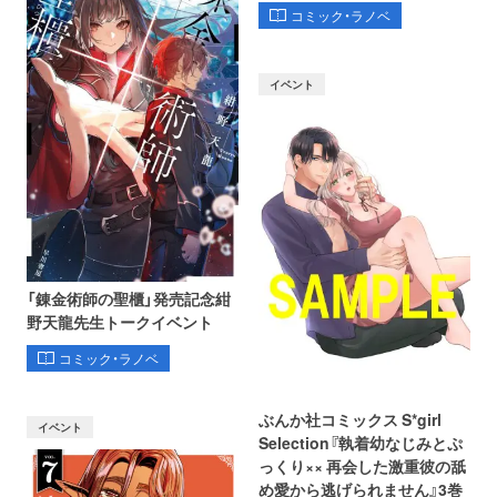
コミック・ラノベ
イベント
「錬金術師の聖櫃」発売記念紺
野天龍先生トークイベント
コミック・ラノベ
ぶんか社コミックス S*girl
イベント
Selection『執着幼なじみとぷ
っくり×× 再会した激重彼の舐
め愛から逃げられません』3巻