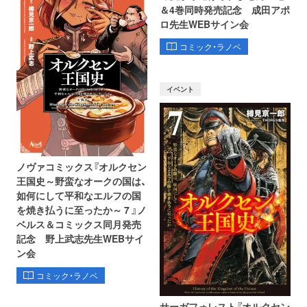
＆4巻同時発売記念 成田アポ
ロ先生WEBサイン会
コミック・ラノベ
イベント
ノヴァコミックス『オルクセン
王国史～野蛮なオークの国は、
如何にして平和なエルフの国
を焼き払うに至ったか～ 7 』ノ
ベルス＆コミックス同月発売
記念 野上武志先生WEBサイ
ン会
コミック・ラノベ
サーガフォレスト『オルクセン