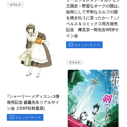
イベント
王国史～野蛮なオークの国は、
如何にして平和なエルフの国
を焼き払うに至ったか～ 7 』ノ
ベルス＆コミックス同月発売
記念 樽見京一郎先生WEBサ
イン会
コミック・ラノベ
イベント
『シャーリー・メディスン』3巻
発売記念 森薫先生リアルサイ
ン会 ２DAYS(秋葉原)
コミック・ラノベ