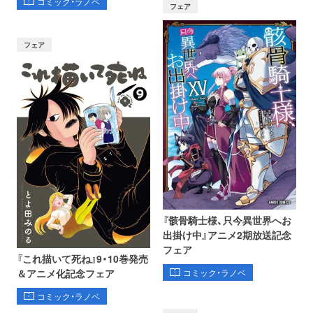
コミック・ラノベ
フェア
フェア
『骸骨騎士様、只今異世界へお
出掛け中』アニメ2期放送記念
フェア
『これ描いて死ね』9・10巻発売
コミック・ラノベ
＆アニメ化記念フェア
コミック・ラノベ