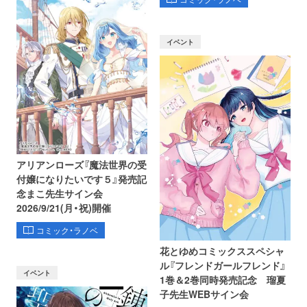
イベント
アリアンローズ『魔法世界の受
付嬢になりたいです５』発売記
念まこ先生サイン会
2026/9/21(月・祝)開催
コミック・ラノベ
花とゆめコミックススペシャ
ル『フレンドガールフレンド』
イベント
1巻＆2巻同時発売記念 瑠夏
子先生WEBサイン会