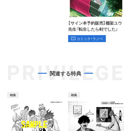
【サイン本予約販売】棚架ユウ
先生『転生したら剣でした』
コミック・ラノベ
PRIVILEGE
関連する特典
特典
特典