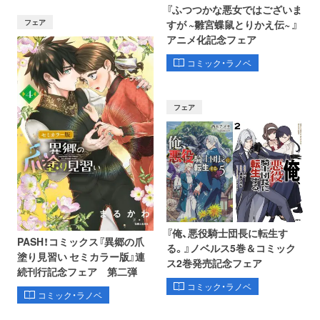
『ふつつかな悪女ではございま
フェア
すが ~雛宮蝶鼠とりかえ伝~ 』
アニメ化記念フェア
コミック・ラノベ
フェア
『俺、悪役騎士団長に転生す
PASH！コミックス『異郷の爪
る。』ノベルス5巻＆コミック
塗り見習い セミカラー版』連
ス2巻発売記念フェア
続刊行記念フェア 第二弾
コミック・ラノベ
コミック・ラノベ