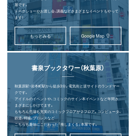
屋です。
トークショーやお渡し会、講義などさまざまなイベントもやって
ます！
もっとみる
Google Map
書泉ブックタワー（秋葉原）
秋葉原駅・岩本町駅から徒歩3分。電気街と逆サイドのランドマー
クです。
アイドルのイベントや、コミックのサイン本イベントなど年間さ
まざまにしかけてます。
もちろん売場も充実のコミックフロアが２フロア。コンピュータ、
鉄道、特撮、プロレスなど
こちらも趣味にこだわった「推しまくる」本屋です。