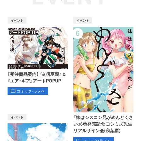
イベント
イベント
【受注商品案内】『灰仭巫覡』＆
『エア・ギア』アートPOPUP
コミック・ラノベ
『妹はシスコン兄がめんどくさ
イベント
い』6巻発売記念 ヨシミズ先生
リアルサイン会(秋葉原)
コミック・ラノベ