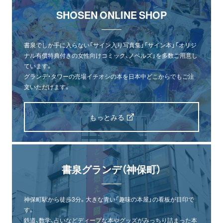
SHOSEN ONLINE SHOP
書泉でしか手に入らない「サイン入り写真集」「サイン本」「オリジ
ナル有償特典付きの女性向けコミック、ノベルズ」を多数ご用意し
ています。
グランデ・タワーの売場イチオシの本を日本中どこからでもご注
文いただけます。
もっとみる
書泉グランデ（神保町）
神保町駅から徒歩3分。大きな青い「趣味の本屋」の看板が目印で
す。
鉄道、数学、占いなどディープな本やグッズがみっちり詰まった本