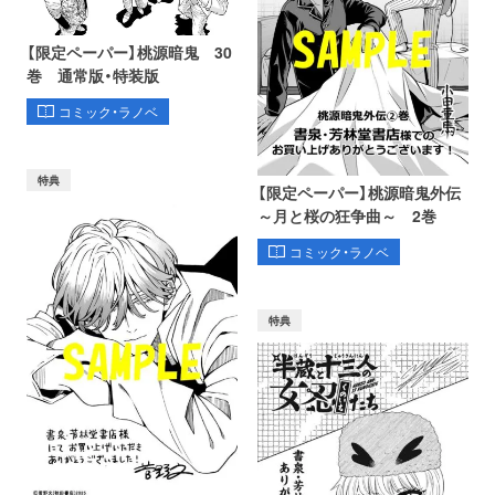
【限定ペーパー】桃源暗鬼 30
巻 通常版・特装版
コミック・ラノベ
特典
【限定ペーパー】桃源暗鬼外伝
～月と桜の狂争曲～ 2巻
コミック・ラノベ
特典