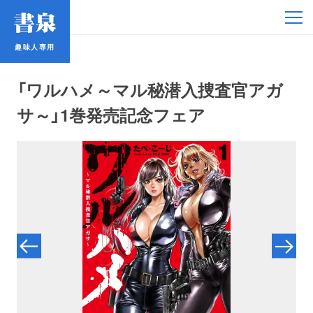
趣味人専用
趣味人専用
「ワルハメ～マル秘潜入捜査官アガ
サ～」1巻発売記念フェア
アイドル
鉄道・バス
コミック・ラノベ
占い