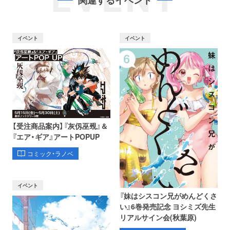
イベント
イベント
【受注商品案内】『灰仭巫覡』＆
『エア・ギア』アートPOPUP
コミック・ラノベ
イベント
『妹はシスコン兄がめんどくさ
い』6巻発売記念 ヨシミズ先生
リアルサイン会(秋葉原)