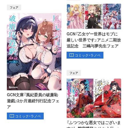
フェア
GCN『乙女ゲー世界はモブに
厳しい世界です』アニメ二期放
送記念 三嶋与夢先生フェア
コミック・ラノベ
フェア
GCN文庫『風紀委員の破廉恥
遊戯』2か月連続刊行記念フェ
ア
コミック・ラノベ
『ふつつかな悪女ではございま