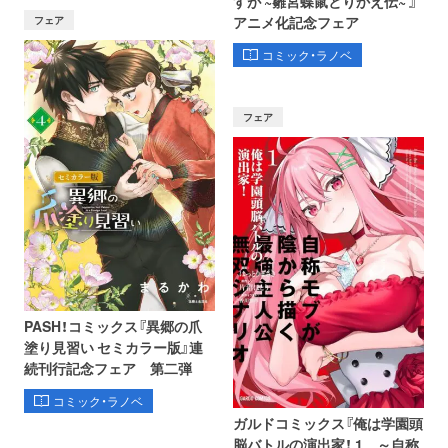
すが ~雛宮蝶鼠とりかえ伝~ 』
フェア
アニメ化記念フェア
コミック・ラノベ
フェア
PASH！コミックス『異郷の爪
塗り見習い セミカラー版』連
続刊行記念フェア 第二弾
コミック・ラノベ
ガルドコミックス『俺は学園頭
脳バトルの演出家！ 1 ～自称