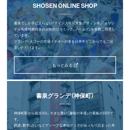
SHOSEN ONLINE SHOP
書泉でしか手に入らない「サイン入り写真集」「サイン本」「オリジ
ナル有償特典付きの女性向けコミック、ノベルズ」を多数ご用意し
ています。
グランデ・タワーの売場イチオシの本を日本中どこからでもご注
文いただけます。
もっとみる
書泉グランデ（神保町）
神保町駅から徒歩3分。大きな青い「趣味の本屋」の看板が目印で
す。
鉄道、数学、占いなどディープな本やグッズがみっちり詰まった本