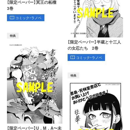
【限定ペーパー】冥王の柘榴
3巻
コミック・ラノベ
特典
【限定ペーパー】半蔵と十三人
の女忍たち 2巻
コミック・ラノベ
特典
【限定ペーパー】U．M．A〜未