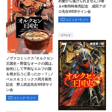
め愛から逃げられません』3巻
＆4巻同時発売記念 成田アポ
ロ先生WEBサイン会
コミック・ラノベ
イベント
ノヴァコミックス『オルクセン
王国史～野蛮なオークの国は、
如何にして平和なエルフの国
を焼き払うに至ったか～ 7 』ノ
ベルス＆コミックス同月発売
記念 野上武志先生WEBサイ
ン会
コミック・ラノベ