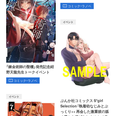
コミック・ラノベ
イベント
「錬金術師の聖櫃」発売記念紺
野天龍先生トークイベント
コミック・ラノベ
イベント
ぶんか社コミックス S*girl
Selection『執着幼なじみとぷ
っくり×× 再会した激重彼の舐