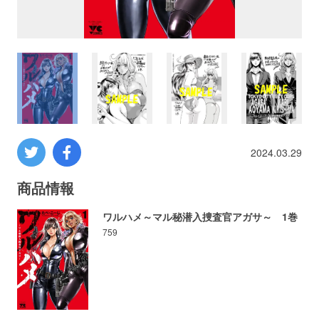
プロレス
数学
コンピューター
ミリタリー
2024.03.29
その他
商品情報
ワルハメ～マル秘潜入捜査官アガサ～ 1巻
759
イベント
特典
フェア
お知らせ
会社概要
プライバシーポリシー