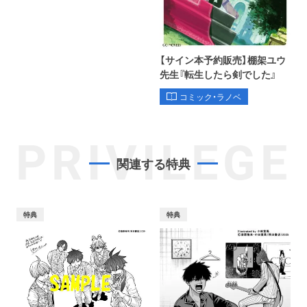
【サイン本予約販売】棚架ユウ
先生『転生したら剣でした』
コミック・ラノベ
PRIVILEGE
関連する特典
特典
特典