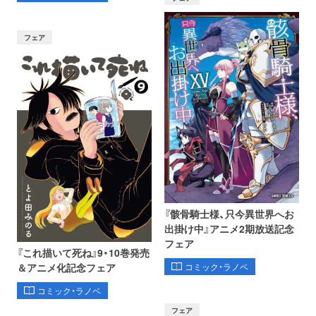
フェア
『骸骨騎士様、只今異世界へお
出掛け中』アニメ2期放送記念
フェア
『これ描いて死ね』9・10巻発売
コミック・ラノベ
＆アニメ化記念フェア
コミック・ラノベ
フェア