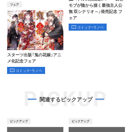
フェア
モブが陰から描く最強主人公
無 双シナリオ～』発売記念 フ
ェア
コミック・ラノベ
スターツ出版『鬼の花嫁』アニ
メ化記念フェア
コミック・ラノベ
PICKUP
関連するピックアップ
ピックアップ
ピックアップ