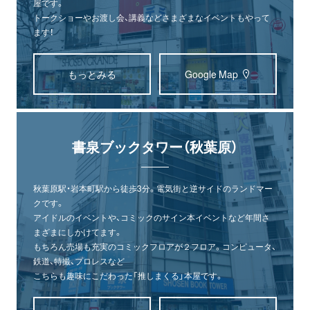
屋です。
トークショーやお渡し会、講義などさまざまなイベントもやって
ます！
もっとみる
Google Map
書泉ブックタワー（秋葉原）
秋葉原駅・岩本町駅から徒歩3分。電気街と逆サイドのランドマー
クです。
アイドルのイベントや、コミックのサイン本イベントなど年間さ
まざまにしかけてます。
もちろん売場も充実のコミックフロアが２フロア。コンピュータ、
鉄道、特撮、プロレスなど
こちらも趣味にこだわった「推しまくる」本屋です。
オンライン
書泉グランデ
書泉ブックタワー
ショップ
（神保町）
（秋葉原）