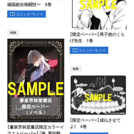
確認総合格闘技〜 5巻
コミック・ラノベ
特典
【限定ペーパー】男子校のくら
げ先生 1巻
コミック・ラノベ
特典
【限定ペーパー】成仏させて
よ！ 4巻
【書泉芳林堂書店限定カラーイ
ラストペーパー】『俺、悪役騎