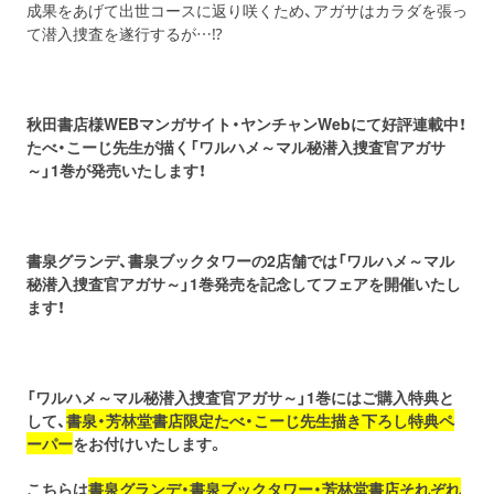
成果をあげて出世コースに返り咲くため、アガサはカラダを張っ
て潜入捜査を遂行するが…⁉
秋田書店様WEBマンガサイト・ヤンチャンWebにて好評連載中！
たべ・こーじ先生が描く「ワルハメ～マル秘潜入捜査官アガサ
～」1巻が発売いたします！
書泉グランデ、書泉ブックタワーの2店舗では「ワルハメ～マル
秘潜入捜査官アガサ～」1巻発売を記念してフェアを開催いたし
ます！
「ワルハメ～マル秘潜入捜査官アガサ～」1巻にはご購入特典と
して、
書泉・芳林堂書店限定たべ・こーじ先生描き下ろし特典ペ
ーパー
をお付けいたします。
こちらは
書泉グランデ・書泉ブックタワー・芳林堂書店それぞれ