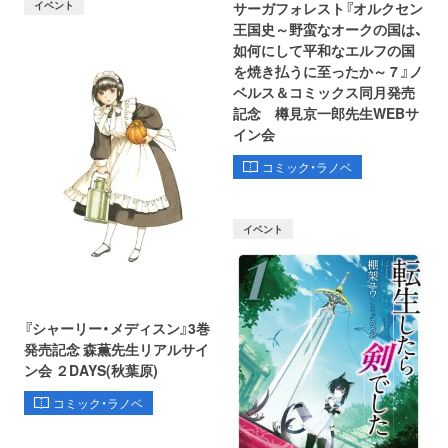
イベント
サーガフォレスト『オルクセン
王国史～野蛮なオークの国は、
如何にして平和なエルフの国
を焼き払うに至ったか～ 7 』ノ
ベルス＆コミックス同月発売
記念 樽見京一郎先生WEBサ
イン会
コミック・ラノベ
イベント
『シャーリー・メディスン』3巻
発売記念 森薫先生リアルサイ
ン会 ２DAYS(秋葉原)
コミック・ラノベ