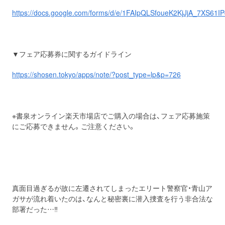
https://docs.google.com/forms/d/e/1FAIpQLSfoueK2KjJjA_7XS6
▼フェア応募券に関するガイドライン
https://shosen.tokyo/apps/note/?post_type=lp&p=726
※書泉オンライン楽天市場店でご購入の場合は、フェア応募施策
にご応募できません。ご注意ください。
真面目過ぎるが故に左遷されてしまったエリート警察官・青山ア
ガサが流れ着いたのは、なんと秘密裏に潜入捜査を行う非合法な
部署だった…‼