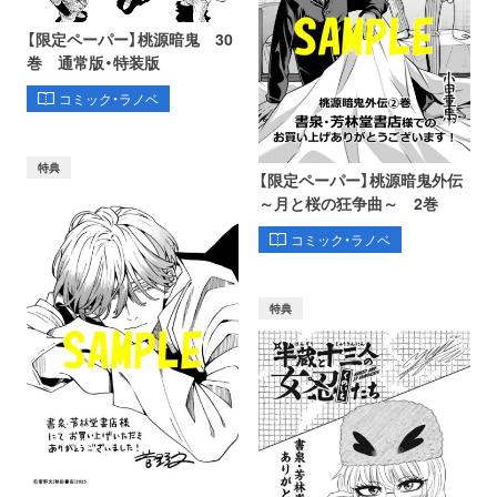
【限定ペーパー】桃源暗鬼 30
巻 通常版・特装版
コミック・ラノベ
特典
【限定ペーパー】桃源暗鬼外伝
～月と桜の狂争曲～ 2巻
コミック・ラノベ
特典