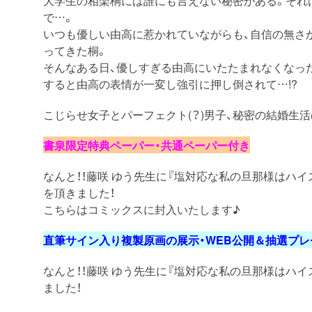
で…。
いつも優しい由高に惹かれていながらも、自信の無さ
ってきた桐。
そんなある日、優しすぎる由高にいたたまれなくなっ
すると由高の表情が一変し強引に押し倒されて…!?
こじらせ女子とパーフェクト(？)男子、秘密の結婚生活
書泉限定特典ペーパー・共通ペーパー付き
なんと！！藤咲 ゆう先生に『塩対応な私の旦那様はハ
を頂きました！
こちらはコミックスに封入いたします♪
直筆サイン入り複製原画の展示・WEB公開＆抽選プレ
なんと！！藤咲 ゆう先生に『塩対応な私の旦那様はハイ
ました！