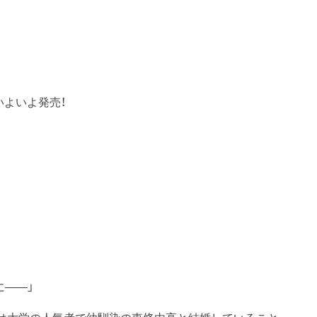
いよいよ発売！
に――」
は大学の人気者で幼馴染の東條由高と結婚していること