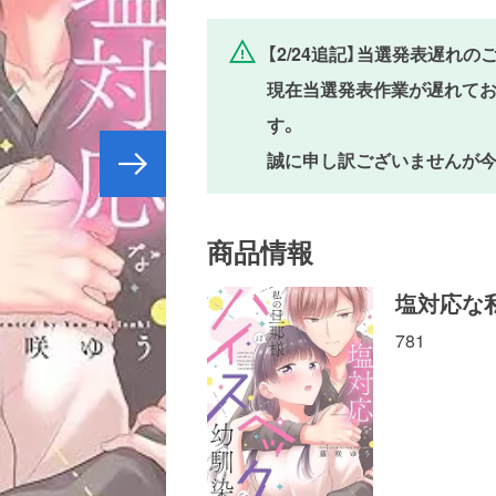
【2/24追記】当選発表遅れの
現在当選発表作業が遅れており
す。
誠に申し訳ございませんが今
商品情報
塩対応な
781