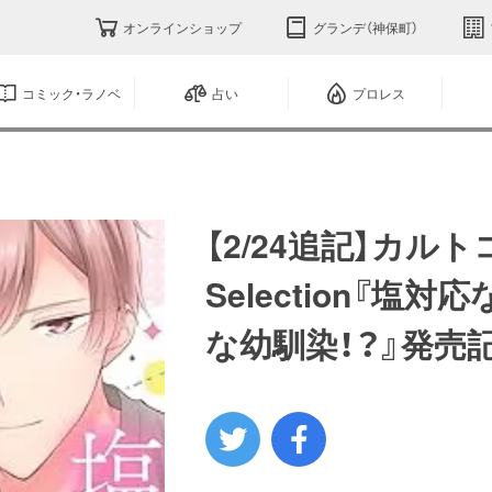
オンラインショップ
グランデ（神保町）
コミック・ラノベ
占い
プロレス
【2/24追記】カルトコ
Selection『
な幼馴染！？』発売