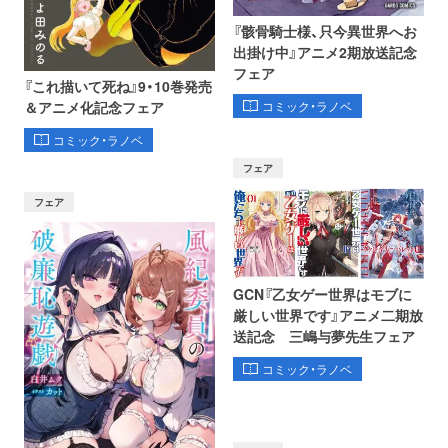
『骸骨騎士様、只今異世界へお
出掛け中』アニメ2期放送記念
フェア
『これ描いて死ね』9・10巻発売
コミック・ラノベ
＆アニメ化記念フェア
コミック・ラノベ
フェア
フェア
GCN『乙女ゲー世界はモブに
厳しい世界です』アニメ二期放
送記念 三嶋与夢先生フェア
コミック・ラノベ