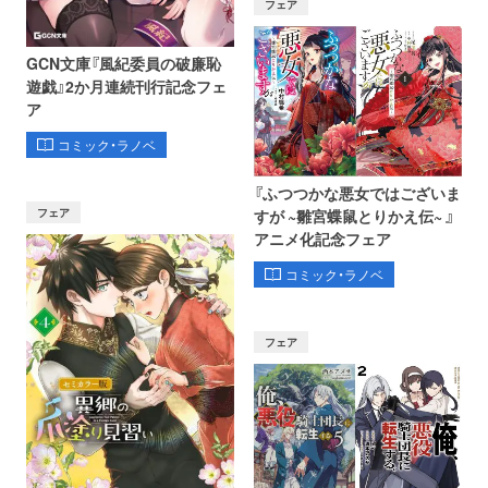
フェア
GCN文庫『風紀委員の破廉恥
遊戯』2か月連続刊行記念フェ
ア
コミック・ラノベ
『ふつつかな悪女ではございま
フェア
すが ~雛宮蝶鼠とりかえ伝~ 』
アニメ化記念フェア
コミック・ラノベ
フェア