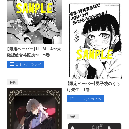
【限定ペーパー】U．M．A〜未
確認総合格闘技〜 5巻
コミック・ラノベ
特典
【限定ペーパー】男子校のくら
げ先生 1巻
コミック・ラノベ
特典