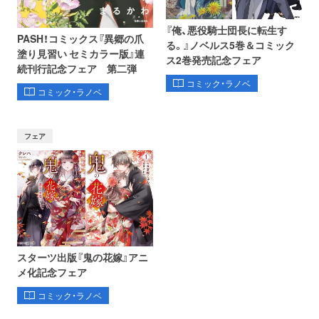
『俺、悪役騎士団長に転生す
PASH！コミックス『異郷の爪
る。』ノベルス5巻＆コミック
塗り見習い セミカラー版』連
ス2巻発売記念フェア
続刊行記念フェア 第二弾
コミック・ラノベ
コミック・ラノベ
フェア
スターツ出版『鬼の花嫁』アニ
メ化記念フェア
コミック・ラノベ