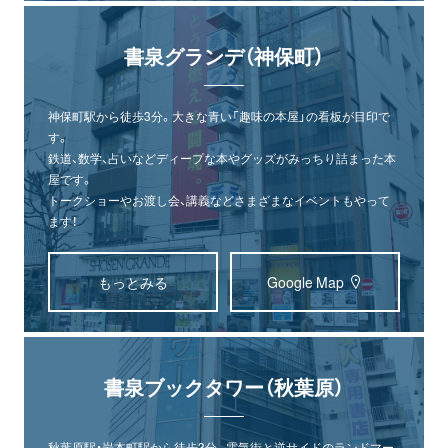
書泉グランデ（神保町）
神保町駅から徒歩3分。大きな青い「趣味の本屋」の看板が目印で
す。
鉄道、数学、占いなどディープな本やグッズがみっちり詰まった本
屋です。
トークショーやお渡し会、講義などさまざまなイベントもやって
ます！
もっとみる
Google Map
書泉ブックタワー（秋葉原）
秋葉原駅・岩本町駅から徒歩3分。電気街と逆サイドのランドマー