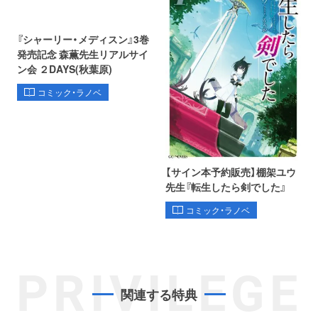
『シャーリー・メディスン』3巻
発売記念 森薫先生リアルサイ
ン会 ２DAYS(秋葉原)
コミック・ラノベ
【サイン本予約販売】棚架ユウ
先生『転生したら剣でした』
コミック・ラノベ
PRIVILEGE
関連する特典