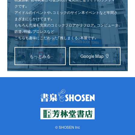
クです。
アイドルのイベントや、コミックのサイン本イベントなど年間さ
まざまにしかけてます。
もちろん売場も充実のコミックフロアが２フロア。コンピュータ、
鉄道、特撮、プロレスなど
こちらも趣味にこだわった「推しまくる」本屋です。
もっとみる
Google Map
© SHOSEN Inc
オンライン
書泉グランデ
書泉ブックタワー
ショップ
（神保町）
（秋葉原）