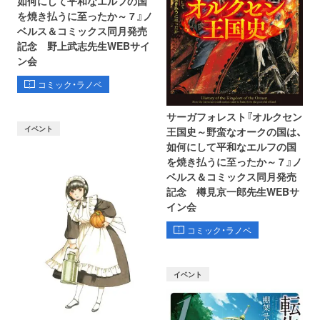
如何にして平和なエルフの国
を焼き払うに至ったか～ 7 』ノ
ベルス＆コミックス同月発売
記念 野上武志先生WEBサイ
ン会
コミック・ラノベ
サーガフォレスト『オルクセン
イベント
王国史～野蛮なオークの国は、
如何にして平和なエルフの国
を焼き払うに至ったか～ 7 』ノ
ベルス＆コミックス同月発売
記念 樽見京一郎先生WEBサ
イン会
コミック・ラノベ
イベント