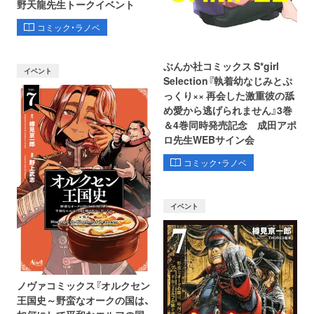
野天龍先生トークイベント
コミック・ラノベ
ぶんか社コミックス S*girl
イベント
Selection『執着幼なじみとぷ
っくり×× 再会した激重彼の舐
め愛から逃げられません』3巻
＆4巻同時発売記念 成田アポ
ロ先生WEBサイン会
コミック・ラノベ
イベント
ノヴァコミックス『オルクセン
王国史～野蛮なオークの国は、