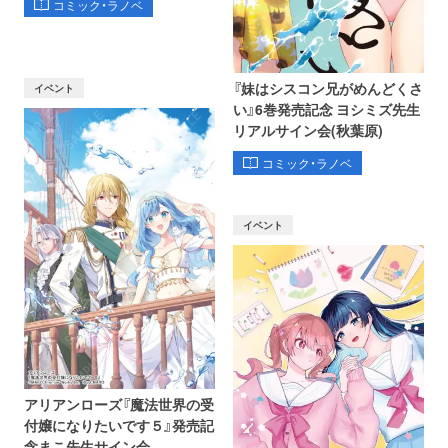
コミック・ラノベ
『妹はシスコン兄がめんどくさ
イベント
い』6巻発売記念 ヨシミズ先生
リアルサイン会(秋葉原)
コミック・ラノベ
イベント
アリアンローズ『魔法世界の受
付嬢になりたいです５』発売記
念まこ先生サイン会