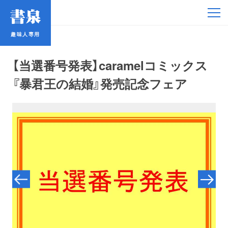
趣味人専用
趣味人専用
【当選番号発表】caramelコミックス
『暴君王の結婚』発売記念フェア
アイドル
鉄道・バス
コミック・ラノベ
占い