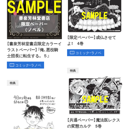
【限定ペーパー】成仏させて
よ！ 4巻
【書泉芳林堂書店限定カラーイ
ラストペーパー】『俺、悪役騎
コミック・ラノベ
士団長に転生する。 ５』
コミック・ラノベ
特典
特典
【共通ペーパー】魔法医レクス
の変態カルテ 5巻