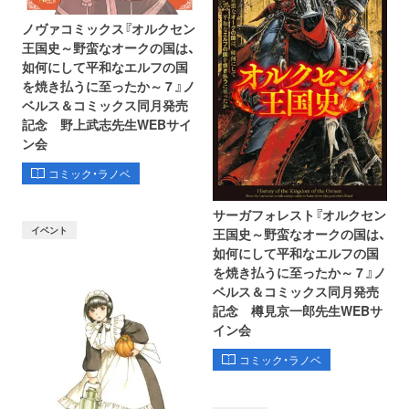
ノヴァコミックス『オルクセン
王国史～野蛮なオークの国は、
如何にして平和なエルフの国
を焼き払うに至ったか～ 7 』ノ
ベルス＆コミックス同月発売
記念 野上武志先生WEBサイ
ン会
コミック・ラノベ
サーガフォレスト『オルクセン
イベント
王国史～野蛮なオークの国は、
如何にして平和なエルフの国
を焼き払うに至ったか～ 7 』ノ
ベルス＆コミックス同月発売
記念 樽見京一郎先生WEBサ
イン会
コミック・ラノベ