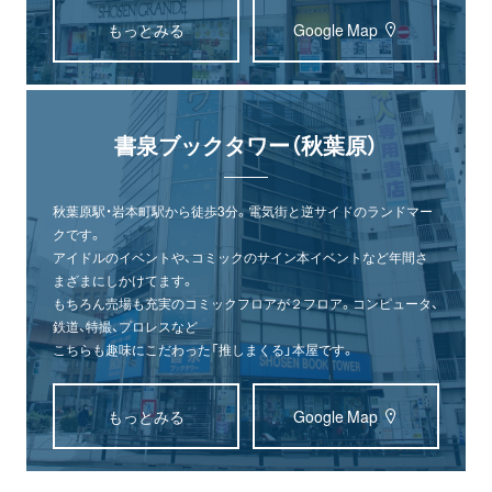
もっとみる
Google Map
書泉ブックタワー（秋葉原）
秋葉原駅・岩本町駅から徒歩3分。電気街と逆サイドのランドマー
クです。
アイドルのイベントや、コミックのサイン本イベントなど年間さ
まざまにしかけてます。
もちろん売場も充実のコミックフロアが２フロア。コンピュータ、
鉄道、特撮、プロレスなど
こちらも趣味にこだわった「推しまくる」本屋です。
もっとみる
Google Map