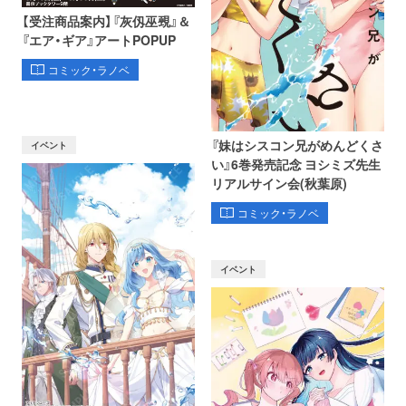
【受注商品案内】『灰仭巫覡』＆
『エア・ギア』アートPOPUP
コミック・ラノベ
『妹はシスコン兄がめんどくさ
イベント
い』6巻発売記念 ヨシミズ先生
リアルサイン会(秋葉原)
コミック・ラノベ
イベント