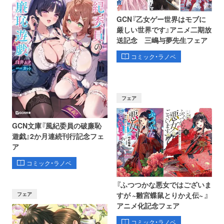
GCN『乙女ゲー世界はモブに
厳しい世界です』アニメ二期放
送記念 三嶋与夢先生フェア
コミック・ラノベ
フェア
GCN文庫『風紀委員の破廉恥
遊戯』2か月連続刊行記念フェ
ア
コミック・ラノベ
『ふつつかな悪女ではございま
フェア
すが ~雛宮蝶鼠とりかえ伝~ 』
アニメ化記念フェア
コミック・ラノベ