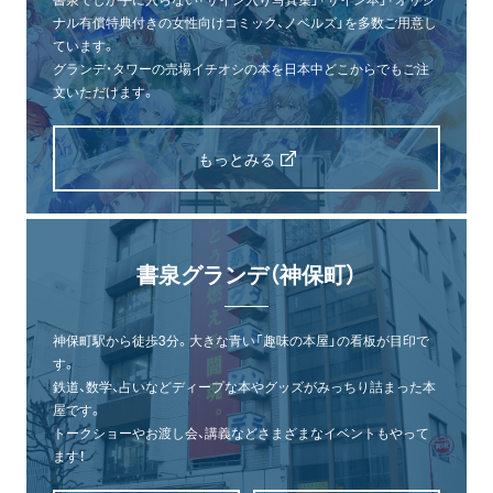
ナル有償特典付きの女性向けコミック、ノベルズ」を多数ご用意し
ています。
グランデ・タワーの売場イチオシの本を日本中どこからでもご注
文いただけます。
もっとみる
書泉グランデ（神保町）
神保町駅から徒歩3分。大きな青い「趣味の本屋」の看板が目印で
す。
鉄道、数学、占いなどディープな本やグッズがみっちり詰まった本
屋です。
トークショーやお渡し会、講義などさまざまなイベントもやって
ます！