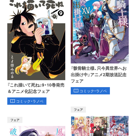
『骸骨騎士様、只今異世界へお
出掛け中』アニメ2期放送記念
フェア
『これ描いて死ね』9・10巻発売
コミック・ラノベ
＆アニメ化記念フェア
コミック・ラノベ
フェア
フェア