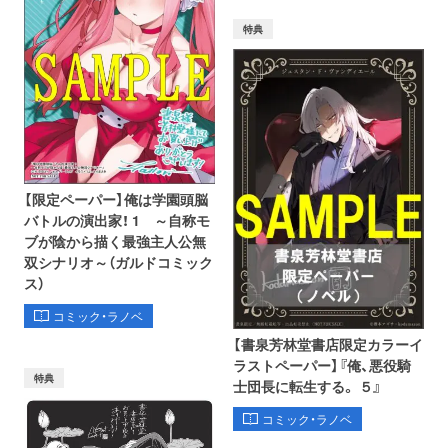
特典
【限定ペーパー】俺は学園頭脳
バトルの演出家！ 1 ～自称モ
ブが陰から描く最強主人公無
双シナリオ～（ガルドコミック
ス）
コミック・ラノベ
【書泉芳林堂書店限定カラーイ
ラストペーパー】『俺、悪役騎
特典
士団長に転生する。 ５』
コミック・ラノベ