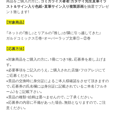
商品をご購入の方に、
コミカライズ著者:カタケイ
先生直筆イラ
スト＆サイン入り色紙・直筆サイン入り複製原画
を抽選でプレゼ
ント致します！
【対象商品】
『ネットの『推し』とリアルの『推し』が隣に引っ越してきた』
ガルドコミックス①巻・オーバーラップ文庫①～②巻
【応募方法】
※対象商品をご購入の方に、1冊につき1枚、応募券を差し上げま
す。
※必要事項をご記入のうえ、ご購入された店舗・フロアレジにて
ご応募ください。
※景品の交換時に身分証によるご本人様確認をさせて頂きますの
で、応募券の氏名欄には身分証に記載されているご本名（フルネ
ーム）をご記載下さい。
※景品の種類・絵柄は選べませんので、ご了承ください。
※応募券の内容に不備があった場合、無効となりますので、ご注
意ください。