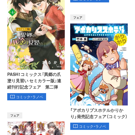
フェア
PASH！コミックス『異郷の爪
塗り見習い セミカラー版』連
続刊行記念フェア 第二弾
コミック・ラノベ
「アポカリプスホテルかりか
フェア
り」発売記念フェア（コミック）
コミック・ラノベ