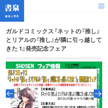
趣味人専用
趣味人専用
ガルドコミックス『ネットの『推し』
とリアルの『推し』が隣に引っ越して
きた 1』発売記念フェア
アイドル
鉄道・バス
コミック・ラノベ
占い