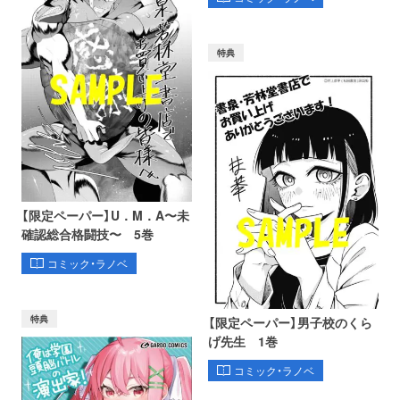
特典
【限定ペーパー】U．M．A〜未
確認総合格闘技〜 5巻
コミック・ラノベ
特典
【限定ペーパー】男子校のくら
げ先生 1巻
コミック・ラノベ