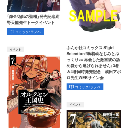
「錬金術師の聖櫃」発売記念紺
野天龍先生トークイベント
コミック・ラノベ
ぶんか社コミックス S*girl
イベント
Selection『執着幼なじみとぷ
っくり×× 再会した激重彼の舐
め愛から逃げられません』3巻
＆4巻同時発売記念 成田アポ
ロ先生WEBサイン会
コミック・ラノベ
イベント