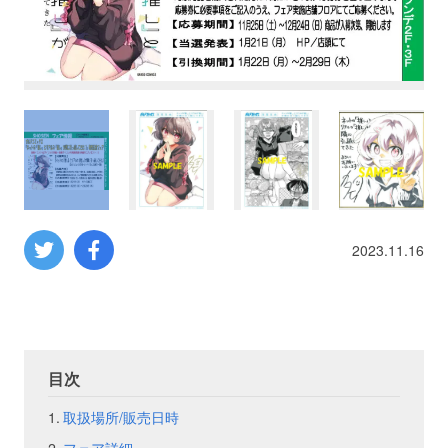
プロレス
数学
コンピューター
ミリタリー
2023.11.16
その他
イベント
特典
目次
フェア
お知らせ
取扱場所/販売日時
会社概要
プライバシーポリシー