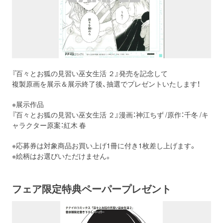
『百々とお狐の見習い巫女生活 ２』発売を記念して
複製原画を展示＆展示終了後、抽選でプレゼントいたします！
※展示作品
『百々とお狐の見習い巫女生活 ２』漫画：神江ちず /原作：千冬 /キ
ャラクター原案：紅木 春
※応募券は対象商品お買い上げ1冊に付き1枚差し上げます。
※絵柄はお選びいただけません。
フェア限定特典ペーパープレゼント