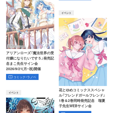
イベント
アリアンローズ『魔法世界の受
付嬢になりたいです５』発売記
念まこ先生サイン会
2026/9/21(月・祝)開催
コミック・ラノベ
花とゆめコミックススペシャ
イベント
ル『フレンドガールフレンド』
1巻＆2巻同時発売記念 瑠夏
子先生WEBサイン会