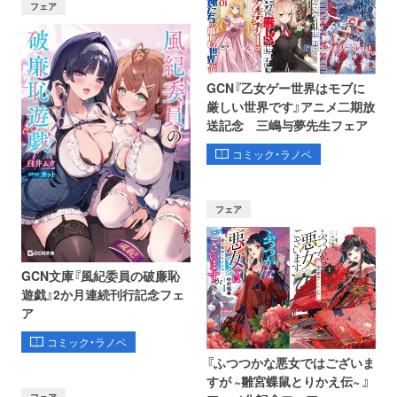
フェア
GCN『乙女ゲー世界はモブに
厳しい世界です』アニメ二期放
送記念 三嶋与夢先生フェア
コミック・ラノベ
フェア
GCN文庫『風紀委員の破廉恥
遊戯』2か月連続刊行記念フェ
ア
コミック・ラノベ
『ふつつかな悪女ではございま
すが ~雛宮蝶鼠とりかえ伝~ 』
フェア