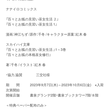
ナナイロコミックス
『百々とお狐の見習い巫女生活 ２』
『百々とお狐の見習い巫女生活 1』
漫画：神江ちず /原作：千冬 /キャラクター原案：紅木 春
スカイハイ文庫
『百々とお狐の見習い巫女生活 』1～3巻
『百々とお狐の本格巫女修行』
著：千冬 /イラスト：紅木 春
・協力,協賛 三交社様
期 間 2023年9月7日(木)～2023年10月6日(金) ※入荷
次第開始
開催店舗 書泉グランデ2階・書泉ブックタワー7階/８階
＜特典ペーパー配布のみ＞