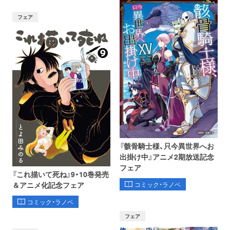
フェア
『骸骨騎士様、只今異世界へお
出掛け中』アニメ2期放送記念
フェア
『これ描いて死ね』9・10巻発売
コミック・ラノベ
＆アニメ化記念フェア
コミック・ラノベ
フェア