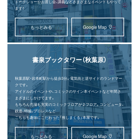
トークショーやお渡し会、講義などさまざまなイベントもやって
ます！
もっとみる
Google Map
書泉ブックタワー（秋葉原）
秋葉原駅・岩本町駅から徒歩3分。電気街と逆サイドのランドマー
クです。
アイドルのイベントや、コミックのサイン本イベントなど年間さ
まざまにしかけてます。
もちろん売場も充実のコミックフロアが２フロア。コンピュータ、
鉄道、特撮、プロレスなど
こちらも趣味にこだわった「推しまくる」本屋です。
もっとみる
Google Map