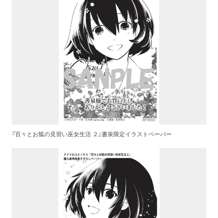
『百々とお狐の見習い巫女生活 ２』書泉限定イラストペーパー