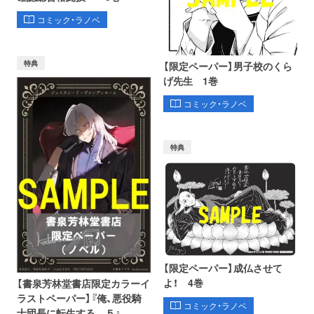
コミック・ラノベ
特典
【限定ペーパー】男子校のくら
げ先生 1巻
コミック・ラノベ
特典
【限定ペーパー】成仏させて
よ！ 4巻
【書泉芳林堂書店限定カラーイ
ラストペーパー】『俺、悪役騎
コミック・ラノベ
士団長に転生する。 ５』