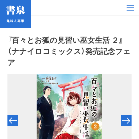
趣味人専用
趣味人専用
『百々とお狐の見習い巫女生活 ２』
（ナナイロコミックス）発売記念フェ
ア
アイドル
鉄道・バス
コミック・ラノベ
占い