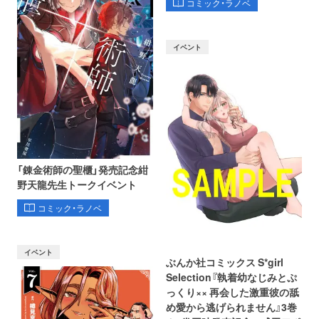
コミック・ラノベ
イベント
「錬金術師の聖櫃」発売記念紺
野天龍先生トークイベント
コミック・ラノベ
イベント
ぶんか社コミックス S*girl
Selection『執着幼なじみとぷ
っくり×× 再会した激重彼の舐
め愛から逃げられません』3巻