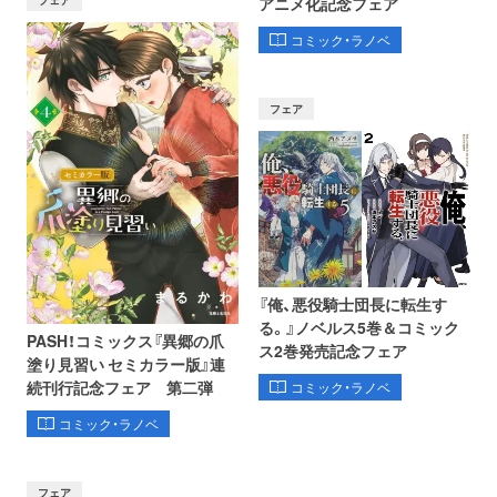
アニメ化記念フェア
コミック・ラノベ
フェア
『俺、悪役騎士団長に転生す
る。』ノベルス5巻＆コミック
PASH！コミックス『異郷の爪
ス2巻発売記念フェア
塗り見習い セミカラー版』連
続刊行記念フェア 第二弾
コミック・ラノベ
コミック・ラノベ
フェア