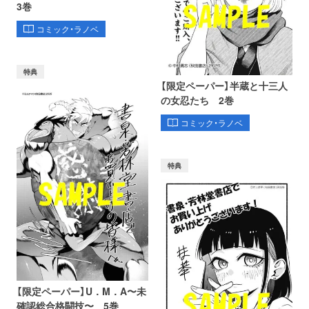
3巻
コミック・ラノベ
特典
【限定ペーパー】半蔵と十三人
の女忍たち 2巻
コミック・ラノベ
特典
【限定ペーパー】U．M．A〜未
確認総合格闘技〜 5巻