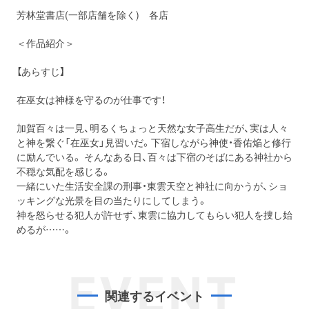
芳林堂書店(一部店舗を除く) 各店
＜作品紹介＞
【あらすじ】
在巫女は神様を守るのが仕事です！
加賀百々は一見、明るくちょっと天然な女子高生だが、実は人々
と神を繋ぐ「在巫女」見習いだ。下宿しながら神使・香佑焔と修行
に励んでいる。 そんなある日、百々は下宿のそばにある神社から
不穏な気配を感じる。
一緒にいた生活安全課の刑事・東雲天空と神社に向かうが、ショ
ッキングな光景を目の当たりにしてしまう。
神を怒らせる犯人が許せず、東雲に協力してもらい犯人を捜し始
めるが……。
EVENT
関連するイベント