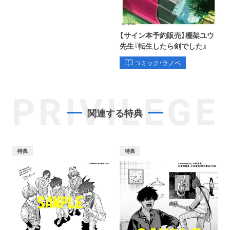
【サイン本予約販売】棚架ユウ
先生『転生したら剣でした』
コミック・ラノベ
PRIVILEGE
関連する特典
特典
特典