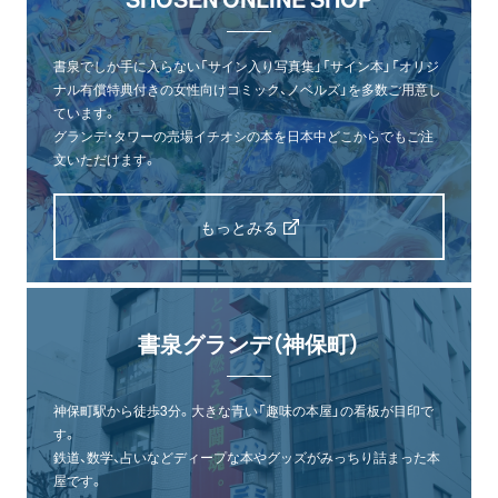
書泉でしか手に入らない「サイン入り写真集」「サイン本」「オリジ
ナル有償特典付きの女性向けコミック、ノベルズ」を多数ご用意し
ています。
グランデ・タワーの売場イチオシの本を日本中どこからでもご注
文いただけます。
もっとみる
書泉グランデ（神保町）
神保町駅から徒歩3分。大きな青い「趣味の本屋」の看板が目印で
す。
鉄道、数学、占いなどディープな本やグッズがみっちり詰まった本
屋です。