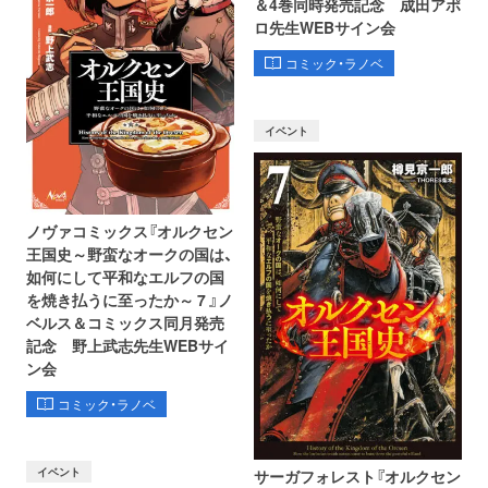
＆4巻同時発売記念 成田アポ
ロ先生WEBサイン会
コミック・ラノベ
イベント
ノヴァコミックス『オルクセン
王国史～野蛮なオークの国は、
如何にして平和なエルフの国
を焼き払うに至ったか～ 7 』ノ
ベルス＆コミックス同月発売
記念 野上武志先生WEBサイ
ン会
コミック・ラノベ
イベント
サーガフォレスト『オルクセン