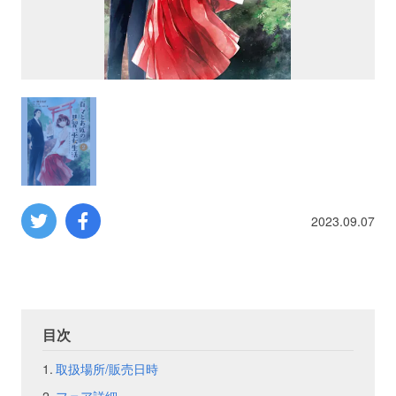
プロレス
数学
コンピューター
ミリタリー
2023.09.07
その他
イベント
特典
目次
フェア
お知らせ
取扱場所/販売日時
会社概要
プライバシーポリシー