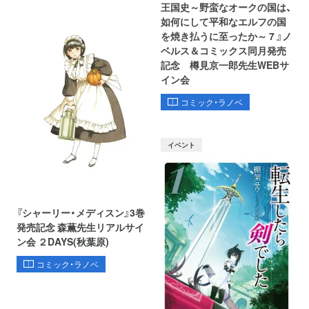
王国史～野蛮なオークの国は、
如何にして平和なエルフの国
を焼き払うに至ったか～ 7 』ノ
ベルス＆コミックス同月発売
記念 樽見京一郎先生WEBサ
イン会
コミック・ラノベ
イベント
『シャーリー・メディスン』3巻
発売記念 森薫先生リアルサイ
ン会 ２DAYS(秋葉原)
コミック・ラノベ