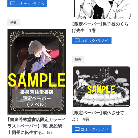
コミック・ラノベ
特典
【限定ペーパー】男子校のくら
げ先生 1巻
コミック・ラノベ
特典
【限定ペーパー】成仏させて
よ！ 4巻
【書泉芳林堂書店限定カラーイ
ラストペーパー】『俺、悪役騎
コミック・ラノベ
士団長に転生する。 ５』