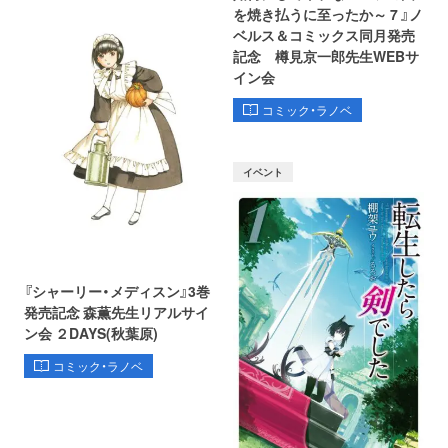
を焼き払うに至ったか～ 7 』ノ
ベルス＆コミックス同月発売
記念 樽見京一郎先生WEBサ
イン会
コミック・ラノベ
イベント
『シャーリー・メディスン』3巻
発売記念 森薫先生リアルサイ
ン会 ２DAYS(秋葉原)
コミック・ラノベ