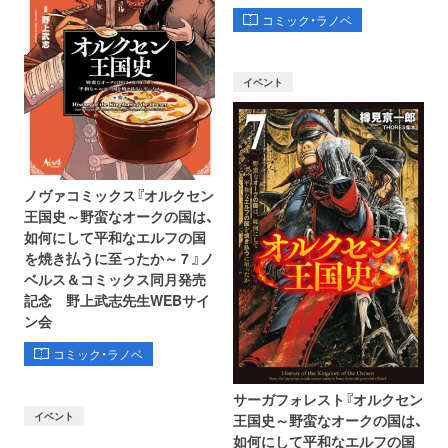
コミック・ラノベ
イベント
ノヴァコミックス『オルクセン
王国史～野蛮なオークの国は、
如何にして平和なエルフの国
を焼き払うに至ったか～ 7 』ノ
ベルス＆コミックス同月発売
記念 野上武志先生WEBサイ
ン会
コミック・ラノベ
サーガフォレスト『オルクセン
イベント
王国史～野蛮なオークの国は、
如何にして平和なエルフの国