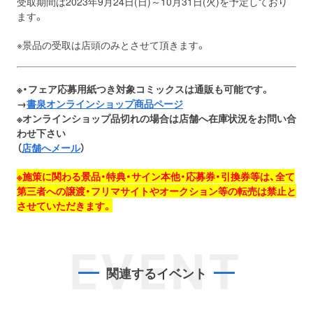
受取期間は2023年9月24日(日)～10月31日(火)を予定しており
ます。
※景品の受取は店頭のみとさせて頂きます。
※・フェア応募用紙つき対象コミックスは通販も可能です。
→
書泉オンラインショップ商品ページ
※オンラインショップ品切れの場合は店舗へ在庫状況をお問い合
わせ下さい
（
店舗へメール
）
※施策に関わる景品・特典・サイン本他・応募券・引換券等は、全て
第三者への譲渡・フリマサイトやオークション等の転売は禁止と
させていただきます。
EVENT
関連するイベント