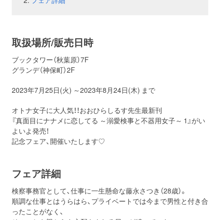
フェア詳細
お問い合わせ
取材のお申し込み
取扱場所/販売日時
ブックタワー（秋葉原）7F
グランデ（神保町）2F
2023年7月25日(火) ～2023年8月24日(木) まで
オトナ女子に大人気！！おおひらしるす先生最新刊
『真面目にナナメに恋してる ～溺愛検事と不器用女子～
1
』がい
よいよ発売！
記念フェア、開催いたします♡
フェア詳細
検察事務官として、仕事に一生懸命な藤永さつき（28歳）。
順調な仕事とはうらはら、プライベートでは今まで男性と付き合
ったことがなく、