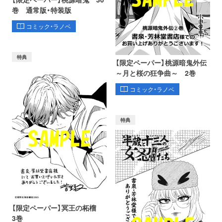
巻 通常版・特装版
コミック・ラノベ
特典
【限定ペーパー】桃源暗鬼外伝
～月と桜の狂争曲～ 2巻
コミック・ラノベ
特典
【限定ペーパー】冥王の柘榴
3巻