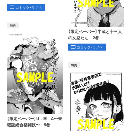
コミック・ラノベ
特典
【限定ペーパー】半蔵と十三人
の女忍たち 2巻
コミック・ラノベ
特典
【限定ペーパー】U．M．A〜未
確認総合格闘技〜 5巻