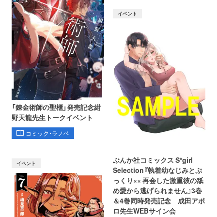
イベント
「錬金術師の聖櫃」発売記念紺
野天龍先生トークイベント
コミック・ラノベ
ぶんか社コミックス S*girl
イベント
Selection『執着幼なじみとぷ
っくり×× 再会した激重彼の舐
め愛から逃げられません』3巻
＆4巻同時発売記念 成田アポ
ロ先生WEBサイン会