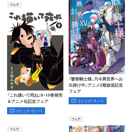
フェア
『骸骨騎士様、只今異世界へお
出掛け中』アニメ2期放送記念
フェア
『これ描いて死ね』9・10巻発売
コミック・ラノベ
＆アニメ化記念フェア
コミック・ラノベ
フェア
フェア