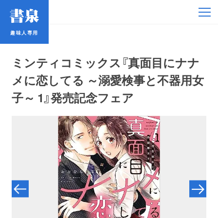
趣味人専用
趣味人専用
ミンティコミックス『真面目にナナ
メに恋してる ～溺愛検事と不器用女
子～ 1』発売記念フェア
アイドル
鉄道・バス
コミック・ラノベ
占い