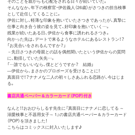
そのことを親からも心配をされる日々が続いていた。
そんななか、年下の検察官・伊佐義人（26歳）がさつきの担当検事
として赴任してくることに。
伊佐に対し、軽薄な印象を抱いていたさつきであったが、真摯に
仕事と向き合う彼の姿を見て、好印象を抱いていく…。
残業が続いたある日、伊佐から食事に誘われるさつき。
向かった先は、デートで来るようなホテルにあるレストラン！？
「お見合いをされるんですか？」
－先日さつきの母親との話を偶然聞いたという伊佐からの質問
に、動揺していた矢先…。
「…誰でもいいなら、僕とどうですか？ 結婚」
―伊佐から、まさかのプロポーズを受けることに！
真面目で！？ナナメな二人の初々しさあふれる恋路が、今はじま
る。
書店共通ペーパー＆カラーカード（
POP
）付き
なんと！！おおひらしるす先生に『真面目にナナメに恋してる ～
溺愛検事と不器用女子～
1
』の書店共通ペーパー＆カラーカード
（
POP
）を頂きました！
こちらはコミックスに封入いたします♪