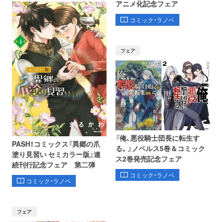
アニメ化記念フェア
コミック・ラノベ
フェア
『俺、悪役騎士団長に転生す
PASH！コミックス『異郷の爪
る。』ノベルス5巻＆コミック
塗り見習い セミカラー版』連
ス2巻発売記念フェア
続刊行記念フェア 第二弾
コミック・ラノベ
コミック・ラノベ
フェア