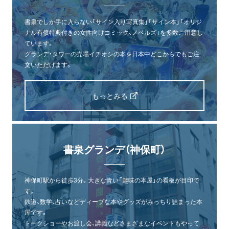
書泉でしか手に入らない「サイン入り写真集」「サイン本」「オリジ
ナル有償特典付きの女性向けコミック、ノベルズ」を多数ご用意し
ています。
グランデ・タワーの売場イチオシの本を日本中どこからでもご注
文いただけます。
もっとみる
書泉グランデ（神保町）
神保町駅から徒歩3分。大きな青い「趣味の本屋」の看板が目印で
す。
鉄道、数学、占いなどディープな本やグッズがみっちり詰まった本
屋です。
トークショーやお渡し会、講義などさまざまなイベントもやって