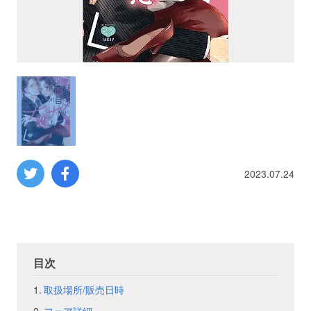
プロレス
数学
コンピューター
ミリタリー
2023.07.24
その他
イベント
特典
目次
フェア
お知らせ
取扱場所/販売日時
会社概要
プライバシーポリシー