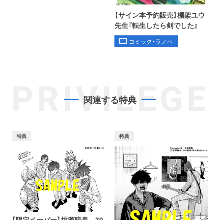
【サイン本予約販売】棚架ユウ
先生『転生したら剣でした』
コミック・ラノベ
PRIVILEGE
関連する特典
特典
特典
【限定ペーパー】桃源暗鬼 30