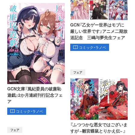
GCN『乙女ゲー世界はモブに
厳しい世界です』アニメ二期放
送記念 三嶋与夢先生フェア
コミック・ラノベ
フェア
GCN文庫『風紀委員の破廉恥
遊戯』2か月連続刊行記念フェ
ア
コミック・ラノベ
『ふつつかな悪女ではございま
フェア
すが ~雛宮蝶鼠とりかえ伝~ 』