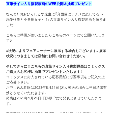
直筆サイン入り複製原画のWEB公開＆抽選プレゼント
なんと！！おおひらしるす先生に『真面目にナナメに恋してる ～
溺愛検事と不器用女子～
1
』の直筆サイン入り複製原画を頂きま
した！
こちらは準備が整いましたらこちらのページにて公開いたしま
す♪
※状況によりフェアコーナーに展示する場合もございます。展示
状況につきましては店舗にお問い合わせください。
そしてさらに！！こちらの直筆サイン入り複製原画はコミックス
ご購入のお客様に抽選でプレゼントいたします！
コミックスに封入されている応募用紙に必要事項をご記入の上
ご応募下さい。
お申し込み期限は2023年8月24日 (木)、郵送の場合は当日消印有
効とさせていただきます。
発表は2023年9月24日(日)頃HPにて発表とさせていただきま
す。