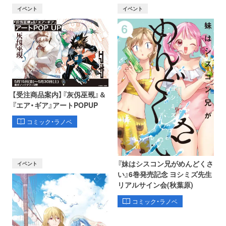
イベント
イベント
【受注商品案内】『灰仭巫覡』＆
『エア・ギア』アートPOPUP
コミック・ラノベ
『妹はシスコン兄がめんどくさ
イベント
い』6巻発売記念 ヨシミズ先生
リアルサイン会(秋葉原)
コミック・ラノベ