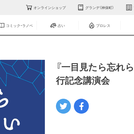
オンラインショップ
グランデ（神保町）
コミック・ラノベ
占い
プロレス
『一目見たら忘れられな
行記念講演会