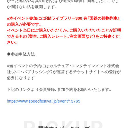
かった逸話や写真の紹介および過去の著書に関連したここでし
か聞けない話を展開します。
※本イベント参加にはRMライブラリー300 巻『国鉄の荷物列車』
の購入が必要です。
イベント当日にご購入いただくか、ご購入いただいたことが証明
できるもの（実本、ご購入レシート、注文画面など）をご持参くだ
さい。
◆参加申込方法
※当イベントの予約にはカルチュア・エンタテインメント株式会
社（ネコ・パブリッシング）が運営するチケットサイトへの登録が
必要になります
下記のリンクより会員登録、参加予約をお願いいたします。
https://www.speedfestival.jp/event/13765