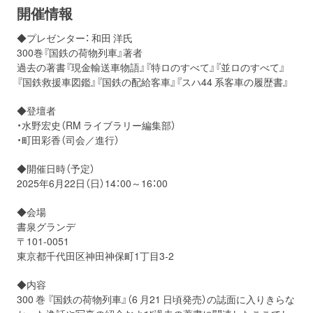
開催情報
お問い合わせ
取材のお申し込み
◆プレゼンター： 和田 洋氏
300巻『国鉄の荷物列車』著者
過去の著書『現金輸送車物語』『特ロのすべて』『並ロのすべて』
『国鉄救援車図鑑』『国鉄の配給客車』『スハ44 系客車の履歴書』
◆登壇者
・水野宏史（RM ライブラリー編集部）
・町田彩香（司会／進行）
◆開催日時（予定）
2025年6月22日（日）14：00～16：00
◆会場
書泉グランデ
〒101-0051
東京都千代田区神田神保町1丁目3-2
◆内容
300 巻 『国鉄の荷物列車』（6 月21 日頃発売）の誌面に入りきらな