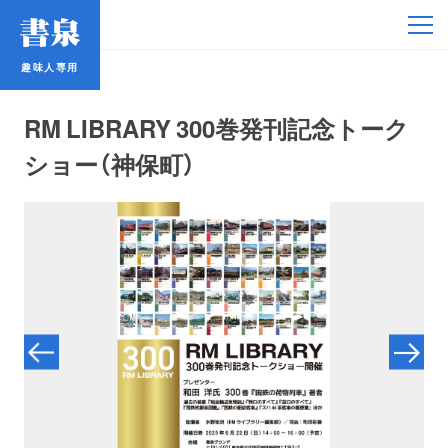
趣味人専用
趣味人専用
RM LIBRARY 300巻発刊記念トーク
ショー（神保町）
アイドル
鉄道・バス
コミック・ラノベ
占い