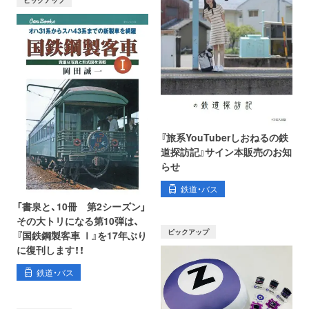
『旅系YouTuberしおねるの鉄
道探訪記』サイン本販売のお知
らせ
鉄道・バス
「書泉と、10冊 第2シーズン」
その大トリになる第10弾は、
ピックアップ
『国鉄鋼製客車 Ⅰ』を17年ぶり
に復刊します！！
鉄道・バス