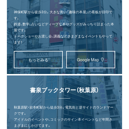
神保町駅から徒歩3分。大きな青い「趣味の本屋」の看板が目印で
す。
鉄道、数学、占いなどディープな本やグッズがみっちり詰まった本
屋です。
トークショーやお渡し会、講義などさまざまなイベントもやって
ます！
もっとみる
Google Map
書泉ブックタワー（秋葉原）
秋葉原駅・岩本町駅から徒歩3分。電気街と逆サイドのランドマー
クです。
アイドルのイベントや、コミックのサイン本イベントなど年間さ
まざまにしかけてます。