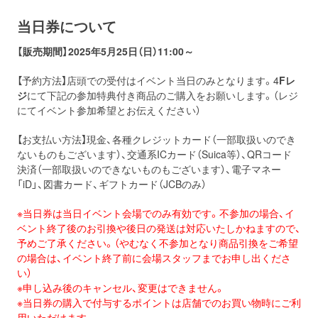
当日券について
【販売期間】2025年5月25日（日）11:00～
【予約方法】店頭での受付はイベント当日のみとなります。4
Fレ
ジ
にて下記の参加特典付き商品のご購入をお願いします。（レジ
にてイベント参加希望とお伝えください）
【お支払い方法】現金、各種クレジットカード（一部取扱いのでき
ないものもございます）、交通系ICカード（Suica等）、QRコード
決済（一部取扱いのできないものもございます）、電子マネー
「iD」、図書カード、ギフトカード（JCBのみ）
※
当日
券
は
当日
イベント会場でのみ有効です。不参加の場合、
イ
ベント終了後のお引換や後日の発送は対応いたしかねますので、
予めご了承ください。（
やむなく不参加となり商品引換をご希望
の場合は、
イベント終了前に会場スタッフまでお申し出くださ
い）
※申し込み後のキャンセル、変更はできません。
※
当日
券
の購入で付与するポイントは店舗でのお買い物時にご利
用い
ただけます。