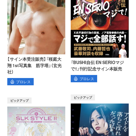
【サイン本受注販売】『桜庭大
『BUSHI自伝 EN SERIOマジ
翔 1st写真集 筋字塔』（玄光
で！』刊行記念サイン本販売
社）
プロレス
プロレス
ピックアップ
ピックアップ