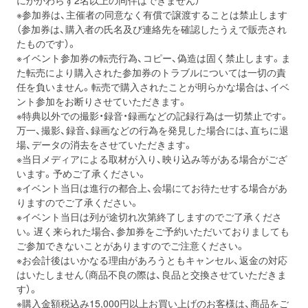
にかかわらず2名以上の同伴はできません）
※参加券は、主催者の同意なく有償で譲渡することは禁止します
（参加券は、購入者の氏名及び連絡先を確認したうえで販売され
たものです）。
※イベント参加券の転売行為、コピー、偽造は固く禁止します。ま
た転売により購入された参加券のトラブルについては一切の責
任を負いません。転売で購入されたことが明らかな場合は、イベ
ント参加をお断りさせていただきます。
※特典以外での撮影・録音・録画などの記録行為は一切禁止です。
万一、撮影、録音、録画などの行為を発見した場合には、直ちに退
場、データの消去をさせていただきます。
※当日メディアによる取材が入り、映り込み等がある場合がござ
います。予めご了承ください。
※イベント当日は進行の都合上、会場にてお待たせする場合があ
りますのでご了承ください。
※イベント当日は列が途切れ次第終了しますのでご了承くださ
い。遅く来られた場合、参加券をご予約いただいておりましても
ご参加できないことがありますのでご注意ください。
※お会計後はいかなる理由があろうともキャンセル、返金の対応
はいたしません（商品不良の際は、良品と交換させていただきま
す）。
※購入金額税込み15,000円以上お買い上げのお客様は、商品をご