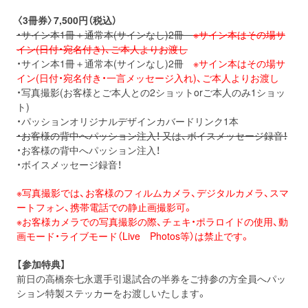
〈
3
冊券〉7,500円（税込）
・サイン本1冊＋通常本(サインなし)2冊
※サイン本はその場サ
イン(日付・宛名付き)、ご本人よりお渡し
・サイン本1冊＋通常本(サインなし)2冊
※サイン本はその場サ
イン(日付・宛名付き・一言メッセージ入れ)、ご本人よりお渡し
・写真撮影(お客様とご本人との2ショットorご本人のみ1ショッ
ト)
・パッションオリジナルデザインカバードリンク1本
・お客様の背中へパッション注入！ 又は、ボイスメッセージ録音！
・お客様の背中へパッション注入！
・ボイスメッセージ録音！
※写真撮影では、お客様のフィルムカメラ、デジタルカメラ、スマ
ートフォン、携帯電話での静止画撮影可。
※お客様カメラでの写真撮影の際、チェキ・ポラロイドの使用、動
画モード・ライブモード（Live Photos等）は禁止です。
【参加特典】
前日の高橋奈七永選手引退試合の半券をご持参の方全員へパッ
ション特製ステッカーをお渡しいたします。