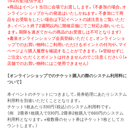
（5/23(金)送信予定）
※商品はイベント当日に会場でお渡しします。（不参加の場合、オ
ンラインショップからの発送はいたしかねます。不参加にて商
品をお受取をしたい場合は下記イベントの諸注意をご覧いただ
き、イベント終了2週間以内に開催店舗にてご対応お願いいたし
ます。期限を過ぎてからの商品のお受渡しは不可となります）
※書泉オンラインショップ会員登録いただくと、オンラインショ
ップでのお買い物時にご利用いただけるポイントの付与や、マイ
ページより購入履歴を確認することができます。（※登録せずに
ご注文いただくとポイントは付きませんのでご注意ください）（※
店舗でのお買い物時にはご使用できません）
【オンラインショップでのチケット購入の際のシステム利用料に
ついて】
本イベントのチケットにつきまして、発券処理にあたりシステム
利用料を別途いただくこととなります。
チケット1枚あたり330円（税込）のシステム利用料です。
（例 2冊券1枚購入で330円、2冊券2枚購入で660円のシステム
利用料となります。※複数冊のセット券はチケット1枚としてカ
ウントします。）