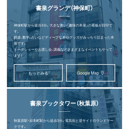
書泉グランデ（神保町）
神保町駅から徒歩3分。大きな青い「趣味の本屋」の看板が目印で
す。
鉄道、数学、占いなどディープな本やグッズがみっちり詰まった本
屋です。
トークショーやお渡し会、講義などさまざまなイベントもやって
ます！
もっとみる
Google Map
書泉ブックタワー（秋葉原）
秋葉原駅・岩本町駅から徒歩3分。電気街と逆サイドのランドマー
クです。