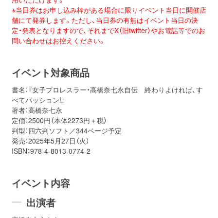
※
当日
券
はお申し込み枠がある場合に限りイベント
当日
に開催店
舗に
て発
券
します。ただし、
当日
券
の有無はイベント
当日
の決
定・
発表となりますので、
それまでX（旧twitter）やお電話等でのお
問い合わせはお控えくだ
さい。
イベント対象商品
書名：『女子プロレスラー・高橋奈七永自伝 終わりよければ、す
べてパッション!』
著者：高橋奈七永
定価：2500円（本体2273円＋税）
判型：四六判ソフト／344ページ予定
発売：2025年5月27日（火）
ISBN：978-4-8013-0774-2
イベント内容
出演者