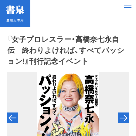
趣味人専用
趣味人専用
『女子プロレスラー・高橋奈七永自
伝 終わりよければ、すべてパッシ
ョン!』刊行記念イベント
アイドル
鉄道・バス
コミック・ラノベ
占い