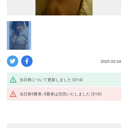
プロレス
数学
コンピューター
ミリタリー
2025.02.04
その他
当日券について更新しました（3/14）
当日券3冊券、5冊券は完売いたしました（3/16）
イベント
特典
フェア
お知らせ
会社概要
プライバシーポリシー