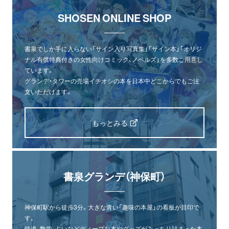
SHOSEN ONLINE SHOP
書泉でしか手に入らない「サイン入り写真集」「サイン本」「オリジ
ナル有償特典付きの女性向けコミック、ノベルズ」を多数ご用意し
ています。
グランデ・タワーの売場イチオシの本を日本中どこからでもご注
文いただけます。
もっとみる
書泉グランデ（神保町）
神保町駅から徒歩3分。大きな青い「趣味の本屋」の看板が目印で
す。
鉄道、数学、占いなどディープな本やグッズがみっちり詰まった本