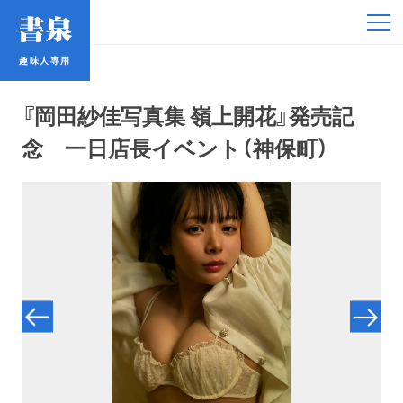
趣味人専用
趣味人専用
『岡田紗佳写真集 嶺上開花』発売記
念 一日店長イベント（神保町）
アイドル
鉄道・バス
コミック・ラノベ
占い