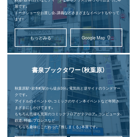
屋です。
トークショーやお渡し会、講義などさまざまなイベントもやって
ます！
もっとみる
Google Map
書泉ブックタワー（秋葉原）
秋葉原駅・岩本町駅から徒歩3分。電気街と逆サイドのランドマー
クです。
アイドルのイベントや、コミックのサイン本イベントなど年間さ
まざまにしかけてます。
もちろん売場も充実のコミックフロアが２フロア。コンピュータ、
鉄道、特撮、プロレスなど
こちらも趣味にこだわった「推しまくる」本屋です。