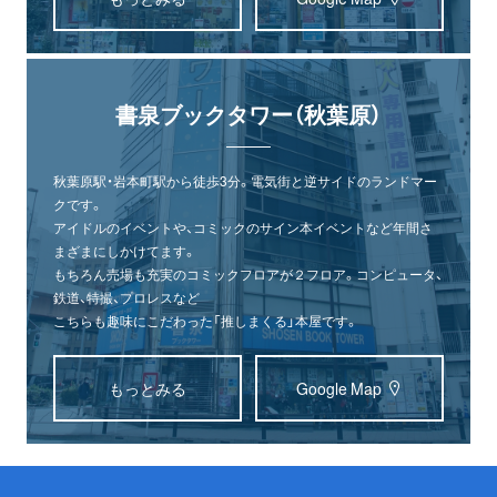
書泉ブックタワー（秋葉原）
秋葉原駅・岩本町駅から徒歩3分。電気街と逆サイドのランドマー
クです。
アイドルのイベントや、コミックのサイン本イベントなど年間さ
まざまにしかけてます。
もちろん売場も充実のコミックフロアが２フロア。コンピュータ、
鉄道、特撮、プロレスなど
こちらも趣味にこだわった「推しまくる」本屋です。
もっとみる
Google Map