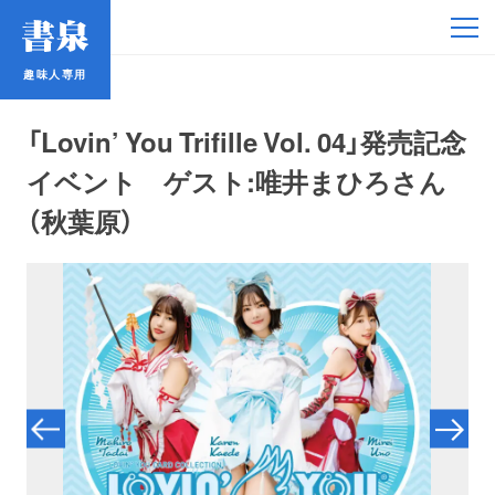
趣味人専用
趣味人専用
「Lovin’ You Trifille Vol. 04」発売記念
イベント ゲスト:唯井まひろさん
（秋葉原）
アイドル
鉄道・バス
コミック・ラノベ
占い