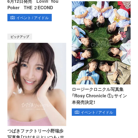
6月12日発売 Lovin’ You
Poker THE ２ECOND
イベント / アイドル
ピックアップ
ロージークロニクル写真集
「Rosy Chronicle ①」サイン
本発売決定！
イベント / アイドル
つばきファクトリー小野瑞歩
写真集「ひだまりといつも」サ