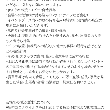
ただき、ご協力をお願いいたします。
・参加券の転売・コピー・偽造行為
・会場への危険物の持ち込み（ハサミ・ナイフなど含む）
・イベントブース内への物の持ち込み（手荷物は会場内の所定の
場所にお預けいただきます）
・店内及び会場周辺での撮影・録音・録画
・会場および周辺での泊り込みや座り込み、集会、出演者の入待
ち／出待ち行為
・ゴミの放置、待機列への横入り、他のお客様の通行を妨げるな
どの迷惑行為
・その他、スタッフの案内、指示、注意事項に反する行動
※上記の禁止事項に該当する行動が確認された場合はイベントへ
のご参加をお断りする場合があります。そのような場合、チケッ
トは無効とし、返金もお受けいたしかねます。
※貴重品等は各自で管理してください。万一盗難、紛失、事故が発
生した場合、主催者・会場・出演者は一切責任を負いません。
会場での感染症対策について
■新型コロナウイルスをはじめとする感染予防および拡散防止の