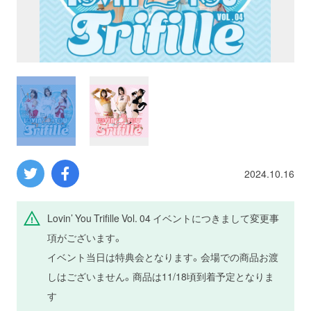
プロレス
数学
コンピューター
ミリタリー
2024.10.16
その他
Lovin’ You Trifille Vol. 04 イベントにつきまして変更事
イベント
特典
項がございます。
イベント当日は特典会となります。会場での商品お渡
フェア
お知らせ
しはございません。商品は11/18頃到着予定となりま
す
会社概要
プライバシーポリシー