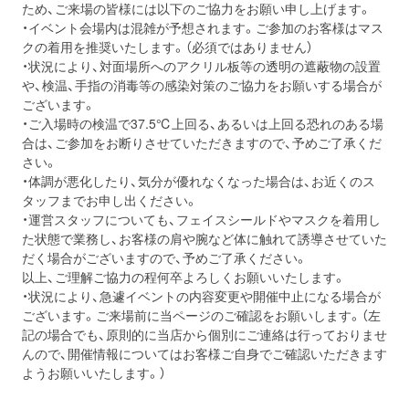
ため、ご来場の皆様には以下のご協力をお願い申し上げます。
・イベント会場内は混雑が予想されます。ご参加のお客様はマス
クの着用を推奨いたします。（必須ではありません）
・状況により、対面場所へのアクリル板等の透明の遮蔽物の設置
や、検温、手指の消毒等の感染対策のご協力をお願いする場合が
ございます。
・ご入場時の検温で37.5℃上回る、あるいは上回る恐れのある場
合は、ご参加をお断りさせていただきますので、予めご了承くだ
さい。
・体調が悪化したり、気分が優れなくなった場合は、お近くのス
タッフまでお申し出ください。
・運営スタッフについても、フェイスシールドやマスクを着用し
た状態で業務し、お客様の肩や腕など体に触れて誘導させていた
だく場合がございますので、予めご了承ください。
以上、ご理解ご協力の程何卒よろしくお願いいたします。
・状況により、急遽イベントの内容変更や開催中止になる場合が
ございます。ご来場前に当ページのご確認をお願いします。（左
記の場合でも、原則的に当店から個別にご連絡は行っておりませ
んので、開催情報についてはお客様ご自身でご確認いただきます
ようお願いいたします。）