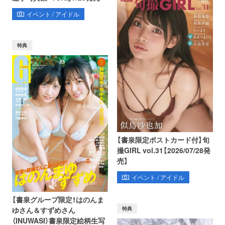
イベント / アイドル
特典
【書泉限定ポストカード付】旬
撮GIRL vol.31【2026/07/28発
売】
イベント / アイドル
【書泉グループ限定！はのんま
特典
ゆさん＆すずめさん
（INUWASI）書泉限定絵柄生写