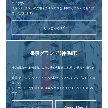
ています。
グランデ・タワーの売場イチオシの本を日本中どこからでもご注
文いただけます。
もっとみる
書泉グランデ（神保町）
神保町駅から徒歩3分。大きな青い「趣味の本屋」の看板が目印で
す。
鉄道、数学、占いなどディープな本やグッズがみっちり詰まった本
屋です。
トークショーやお渡し会、講義などさまざまなイベントもやって
ます！
もっとみる
Google Map