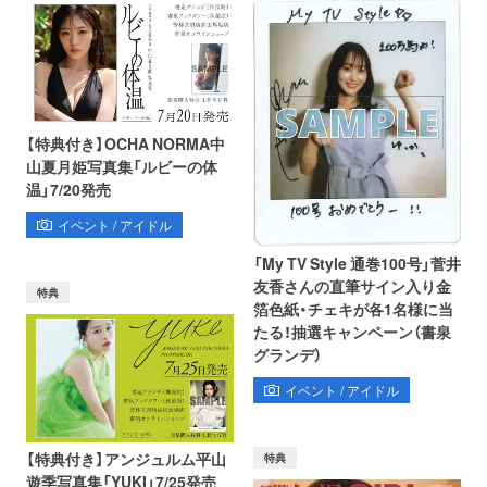
【特典付き】OCHA NORMA中
山夏月姫写真集「ルビーの体
温」7/20発売
イベント / アイドル
「My TV Style 通巻100号」菅井
友香さんの直筆サイン入り金
特典
箔色紙・チェキが各1名様に当
たる！抽選キャンペーン（書泉
グランデ）
イベント / アイドル
【特典付き】アンジュルム平山
特典
遊季写真集「YUKI」7/25発売