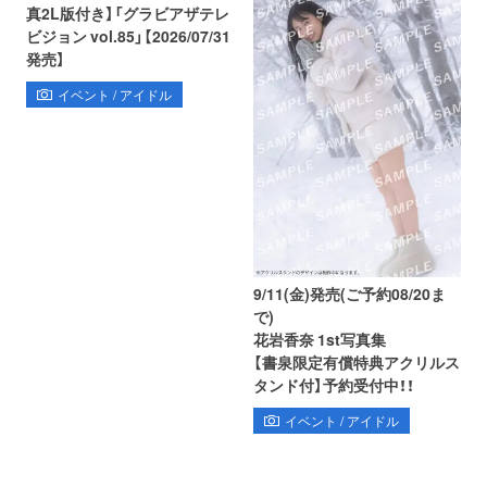
真2L版付き】「グラビアザテレ
ビジョン vol.85」【2026/07/31
発売】
イベント / アイドル
9/11(金)発売(ご予約08/20ま
で)
花岩香奈 1st写真集
【書泉限定有償特典アクリルス
タンド付】予約受付中！！
イベント / アイドル