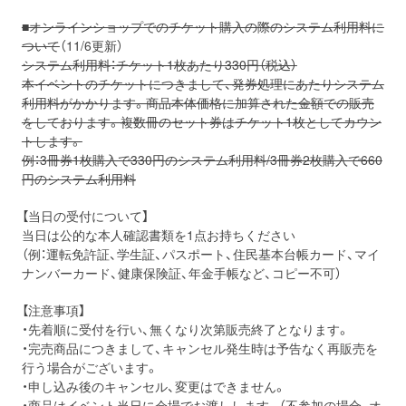
■オンラインショップでのチケット購入の際のシステム利用料に
ついて
（11/6更新）
システム利用料：チケット1枚あたり330円（税込）
本イベントのチケットにつきまして、発券処理にあたりシステム
利用料がかかります。商品本体価格に加算された金額での販売
をしております。複数冊のセット券はチケット1枚としてカウン
トします。
例：3冊券1枚購入で330円のシステム利用料/3冊券2枚購入で660
円のシステム利用料
【当日の受付について】
当日は公的な本人確認書類を1点お持ちください
（例：運転免許証、学生証、パスポート、住民基本台帳カード、マイ
ナンバーカード、健康保険証、年金手帳など、コピー不可）
【注意事項】
・先着順に受付を行い、無くなり次第販売終了となります。
・完売商品につきまして、キャンセル発生時は予告なく再販売を
行う場合がございます。
・申し込み後のキャンセル、変更はできません。
・商品はイベント当日に会場でお渡しします。（不参加の場合、オ