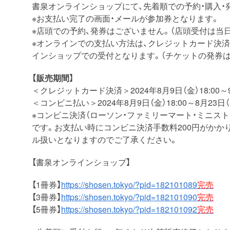
書泉オンラインショップにて、先着順での予約・購入・
※お支払い完了の画面・メールが参加券となります。
※店頭での予約、発券はございません。（店頭受付は当
※オンラインでの支払い方法は、クレジットカード決
インショップでの受付となります。（チケットの発券は
【販売期間】
＜クレジットカード決済＞2024年8月9日（金）18:00～9月
＜コンビニ払い＞2024年8月9日（金）18:00～8月23日（金
※コンビニ決済（ローソン・ファミリーマート・ミニス
です。お支払い時にコンビニ決済手数料200円がかか
ル扱いとなりますのでご了承ください。
【書泉オンラインショップ】
【1冊券】
https://shosen.tokyo/?pid=182101089
完売
【3冊券】
https://shosen.tokyo/?pid=182101090
完売
【5冊券】
https://shosen.tokyo/?pid=182101092
完売