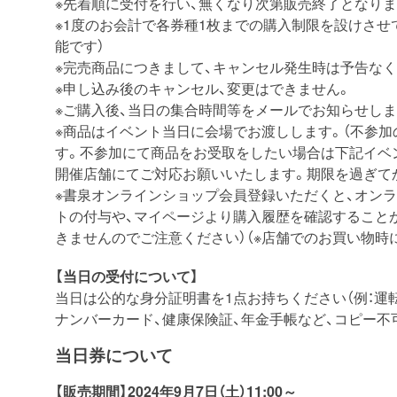
※先着順に受付を行い、無くなり次第販売終了となりま
※1度のお会計で各券種1枚までの購入制限を設けさせ
能です）
※完売商品につきまして、キャンセル発生時は予告な
※申し込み後のキャンセル、変更はできません。
※ご購入後、当日の集合時間等をメールでお知らせします
※商品はイベント当日に会場でお渡しします。（不参
す。不参加にて商品をお受取をしたい場合は下記イベ
開催店舗にてご対応お願いいたします。期限を過ぎて
※書泉オンラインショップ会員登録いただくと、オン
トの付与や、マイページより購入履歴を確認すること
きませんのでご注意ください）（※店舗でのお買い物時
【当日の受付について】
当日は公的な身分証明書を1点お持ちください（例：運
ナンバーカード、健康保険証、年金手帳など、コピー不
当日券について
【販売期間】2024年9月7日（土）11:00～