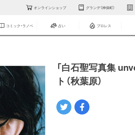
オンラインショップ
グランデ（神保町）
コミック・ラノベ
占い
プロレス
「白石聖写真集 un
ト（秋葉原）