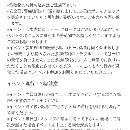
※危険物のお持ち込みはご遠慮下さい。
※安全面、警備強化の一環と致しまして、
当日はボディチェック
を実施させていただく可能性が御座います。
ご協力をお願い致
します。
※イベント会場内にロッカー、クロークはございませんので、
イ
ベント会場には必要最小限の手荷物でお越しくださいますよう
ご
協力お願い致します。
※イベント参加権利の転売行為、コピー、
偽造は固く禁止致しま
す。
転売により購入された参加権利のトラブルについては一切
の責任を
負いません。
また参加権利を別の方に無償でお譲りい
ただくことも禁止とさせて
いただきます。このような行為が発
覚した場合は、
イベント参加をお断りさせていただきます。
イベント進行上の諸注意
※イベント当日は進行の都合上、
会場にてお待たせする場合が御
座いますのでご了承ください。
※イベント終了後、
会場にて他のお客様の通行を妨げる行為はご
遠慮ください。
※イベント当日は、スタッフの指示に従って下さい。
会場にて混
乱が起きた場合イベントを中止する場合があります。