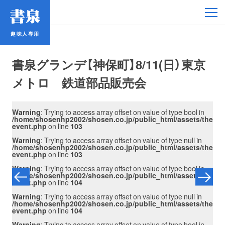
趣味人専用
趣味人専用
書泉グランデ【神保町】8/11(日）東京
メトロ 鉄道部品販売会
in
Warning
: Trying to access array offset on value of type bool in
Wa
アイドル
/themes/shosen/single-
/home/shosenhp2002/shosen.co.jp/public_html/assets/themes
/ho
event.php
on line
103
eve
n
Warning
: Trying to access array offset on value of type null in
Wa
鉄道・バス
/themes/shosen/single-
/home/shosenhp2002/shosen.co.jp/public_html/assets/themes
/ho
event.php
on line
103
eve
in
Warning
: Trying to access array offset on value of type bool in
Wa
コミック・ラノベ
/themes/shosen/single-
/home/shosenhp2002/shosen.co.jp/public_html/assets/themes
/ho
event.php
on line
104
eve
n
Warning
: Trying to access array offset on value of type null in
Wa
/themes/shosen/single-
/home/shosenhp2002/shosen.co.jp/public_html/assets/themes
/ho
占い
event.php
on line
104
eve
in
Warning
: Trying to access array offset on value of type bool in
Wa