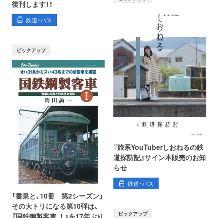
復刊します！！
鉄道・バス
ピックアップ
『旅系YouTuberしおねるの鉄
道探訪記』サイン本販売のお知
らせ
鉄道・バス
「書泉と、10冊 第2シーズン」
その大トリになる第10弾は、
ピックアップ
『国鉄鋼製客車 Ⅰ』を17年ぶり