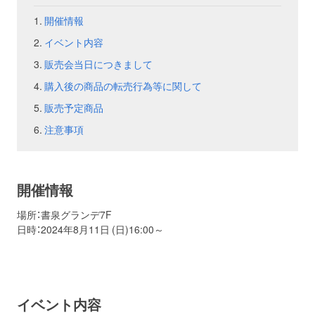
/home/shosenhp2002/shosen.co.jp/public_html/assets/themes
event.php
開催情報
on line
138
お問い合わせ
取材のお申し込み
イベント内容
Warning
:
Trying to
販売会当日につきまして
access array
offset on
購入後の商品の転売行為等に関して
value of type
null in
/home/shosenhp2002/shosen.co.jp/public_html/assets/themes
販売予定商品
event.php
on line
138
注意事項
Warning
:
Trying to
access array
offset on
value of type
開催情報
bool in
/home/shosenhp2002/shosen.co.jp/public_html/assets/themes
event.php
場所：書泉グランデ7F
on line
139
日時：2024年8月11日 (日)16:00～
Warning
:
Trying to
access array
offset on
value of type
null in
イベント内容
/home/shosenhp2002/shosen.co.jp/public_html/assets/themes
event.php