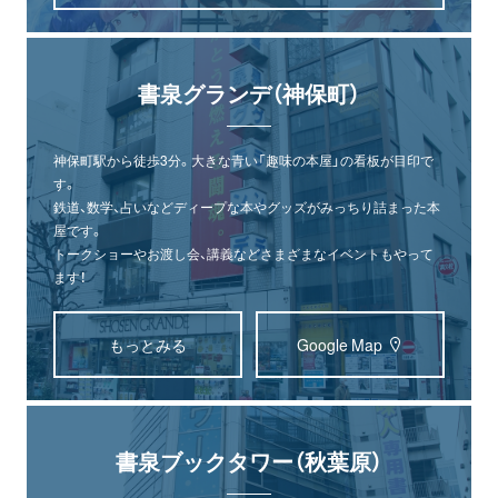
書泉グランデ（神保町）
神保町駅から徒歩3分。大きな青い「趣味の本屋」の看板が目印で
す。
鉄道、数学、占いなどディープな本やグッズがみっちり詰まった本
屋です。
トークショーやお渡し会、講義などさまざまなイベントもやって
ます！
もっとみる
Google Map
書泉ブックタワー（秋葉原）