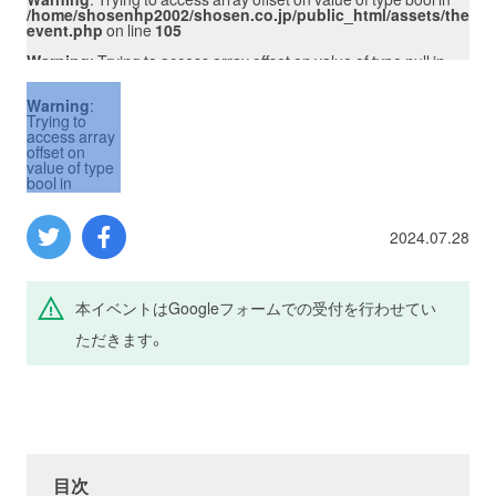
/themes/shosen/single-
/home/shosenhp2002/shosen.co.jp/public_html/assets/themes
/ho
プロレス
event.php
on line
105
eve
n
Warning
: Trying to access array offset on value of type null in
Wa
/themes/shosen/single-
/home/shosenhp2002/shosen.co.jp/public_html/assets/themes
/ho
数学
event.php
on line
105
eve
Warning
:
Trying to
in
Warning
: Trying to access array offset on value of type bool in
Wa
access array
/themes/shosen/single-
/home/shosenhp2002/shosen.co.jp/public_html/assets/themes
/ho
コンピューター
offset on
event.php
on line
106
eve
value of type
bool in
n
Warning
: Trying to access array offset on value of type null in
Wa
/home/shosenhp2002/shosen.co.jp/public_html/assets/themes
/themes/shosen/single-
/home/shosenhp2002/shosen.co.jp/public_html/assets/themes
/ho
event.php
ミリタリー
event.php
on line
106
eve
on line
137
2024.07.28
in
Warning
: Trying to access array offset on value of type bool in
Wa
Warning
:
/themes/shosen/single-
/home/shosenhp2002/shosen.co.jp/public_html/assets/themes
/ho
Trying to
event.php
on line
107
eve
その他
access array
offset on
本イベントはGoogleフォームでの受付を行わせてい
n
Warning
: Trying to access array offset on value of type null in
Wa
value of type
/themes/shosen/single-
/home/shosenhp2002/shosen.co.jp/public_html/assets/themes
/ho
null in
ただきます。
event.php
on line
107
eve
/home/shosenhp2002/shosen.co.jp/public_html/assets/themes
イベント
特典
event.php
in
Warning
: Trying to access array offset on value of type bool in
Wa
on line
137
/themes/shosen/single-
/home/shosenhp2002/shosen.co.jp/public_html/assets/themes
/ho
event.php
on line
108
eve
Warning
:
フェア
お知らせ
Trying to
n
Warning
: Trying to access array offset on value of type null in
Wa
access array
/themes/shosen/single-
/home/shosenhp2002/shosen.co.jp/public_html/assets/themes
/ho
offset on
event.php
on line
108
eve
value of type
目次
会社概要
プライバシーポリシー
bool in