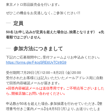
on line
139
東京メトロ部品販売会を行います。
ぜひこの機会をお見逃しなく、ご参加ください！！
定員
50名（お申し込みが定員を超えた場合は、抽選となります） ※先
着順ではございません
参加方法につきまして
下記のご応募期間中に、受付フォームよりお申込みください。
https://forms.gle/F4cgSRE6UyTCjr8G9
受付期間：7月29日（月）12:00～8月2日 （金）20:00
受付されたお客様には記入いただいたメールアドレス宛に自動
で回答内容確認メールが届きます。
※回答内容確認メールは送信専用です。ご不明点等ございました
ら、開催店舗にお問い合わせください。
申込数が50名を超えた場合、参加抽選を行わせていただき、【整
理番号付きご案内メール】を8月5日（月）より、お送りいたしま