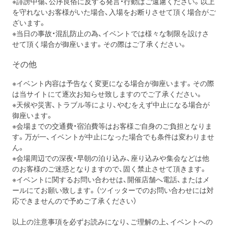
※誹謗中傷、公序良俗に反する発言・行動はご遠慮ください。
以上
を守れないお客様がいた場合、
入場をお断りさせて頂く場合がご
ざいます。
※当日の事故・混乱防止の為、
イベントでは様々な制限を設けさ
せて頂く場合が御座います。
その際はご了承ください。
その他
※イベント内容は予告なく変更になる場合が御座います。
その際
は当サイトにて逐次お知らせ致しますのでご了承ください。
※天候や災害、トラブル等により、
やむをえず中止になる場合が
御座います。
※会場までの交通費・
宿泊費等はお客様ご自身のご負担となりま
す。万が一、
イベントが中止になった場合でも条件は変わりませ
ん。
※会場周辺での深夜・早朝の泊り込み、
座り込みや集会などは他
のお客様のご迷惑となりますので、
固く禁止させて頂きます。
※イベントに関するお問い合わせは、開催店舗へ電話、
またはメ
ールにてお願い致します。（
ツイッターでのお問い合わせには対
応できませんので予めご了承く
ださい）
以上の注意事項を必ずお読みになり、ご理解の上、
イベントへの