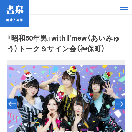
趣味人専用
趣味人専用
『昭和50年男』with I’mew（あいみゅ
う）トーク＆サイン会（神保町）
アイドル
鉄道・バス
コミック・ラノベ
占い