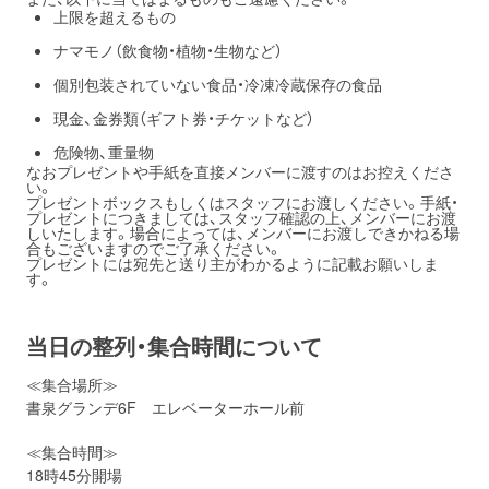
上限を超えるもの
ナマモノ（飲食物・植物・生物など）
個別包装されていない食品・冷凍冷蔵保存の食品
現金、金券類（ギフト券・チケットなど）
危険物、重量物
なおプレゼントや手紙を直接メンバーに渡すのはお控えくださ
い。
プレゼントボックスもしくはスタッフにお渡しください。手紙・
プレゼントにつきましては、スタッフ確認の上、
メンバーにお渡
しいたします。場合によっては、
メンバーにお渡しできかねる場
合もございますのでご了承ください
。
プレゼントには宛先と送り主がわかるように記載お願いしま
す。
当日の整列・集合時間について
≪集合場所≫
書泉グランデ6F エレベーターホール前
≪集合時間≫
18時45分開場