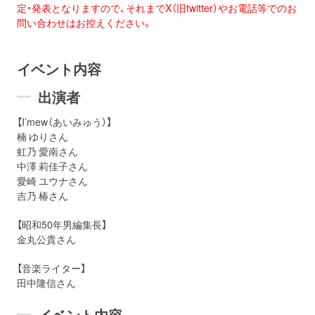
定・
発表となりますので、
それまでX（旧twitter）やお電話等でのお
問い合わせはお控えくだ
さい。
イベント内容
出演者
【I’mew（あいみゅう）】
楠 ゆりさん
虹乃 愛南さん
中澤 莉佳子さん
愛崎 ユウナさん
吉乃 椿さん
【昭和50年男編集長】
金丸公貴さん
【音楽ライター】
田中隆信さん
イベント内容