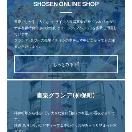
SHOSEN ONLINE SHOP
書泉でしか手に入らない「サイン入り写真集」「サイン本」「オリジ
ナル有償特典付きの女性向けコミック、ノベルズ」を多数ご用意し
ています。
グランデ・タワーの売場イチオシの本を日本中どこからでもご注
文いただけます。
もっとみる
書泉グランデ（神保町）
神保町駅から徒歩3分。大きな青い「趣味の本屋」の看板が目印で
す。
鉄道、数学、占いなどディープな本やグッズがみっちり詰まった本
屋です。