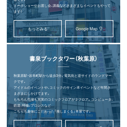
トークショーやお渡し会、講義などさまざまなイベントもやって
ます！
もっとみる
Google Map
書泉ブックタワー（秋葉原）
秋葉原駅・岩本町駅から徒歩3分。電気街と逆サイドのランドマー
クです。
アイドルのイベントや、コミックのサイン本イベントなど年間さ
まざまにしかけてます。
もちろん売場も充実のコミックフロアが２フロア。コンピュータ、
鉄道、特撮、プロレスなど
こちらも趣味にこだわった「推しまくる」本屋です。