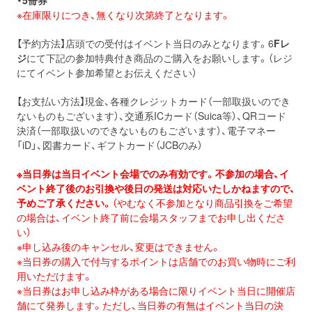
・5冊券
※在庫限りにつき、無くなり次第終了となります。
【予約方法】店頭での受付はイベント当日のみとなります。6
Fレ
ジ
にて下記の参加特典付き商品のご購入をお願いします。（レジ
にてイベント参加希望とお伝えください）
【お支払い方法】現金、各種クレジットカード（一部取扱いのでき
ないものもございます）、交通系ICカード（Suica等）、QRコード
決済（一部取扱いのできないものもございます）、電子マネー
「iD」、図書カード、ギフトカード（JCBのみ）
※
当日
券
は
当日
イベント会場でのみ有効です。不参加の場合、
イ
ベント終了後のお引換や後日の発送は対応いたしかねますので、
予めご了承ください。
（
やむなく不参加となり商品引換をご希望
の場合は、
イベント終了前に会場スタッフまでお申し出くださ
い）
※申し込み後のキャンセル、変更はできません。
※
当日
券
の購入で付与するポイントは店舗でのお買い物時にご利
用い
ただけます。
※
当日
券
はお申し込み枠がある場合に限りイベント
当日
に開催店
舗に
て発
券
します。ただし、
当日
券
の有無はイベント
当日
の決