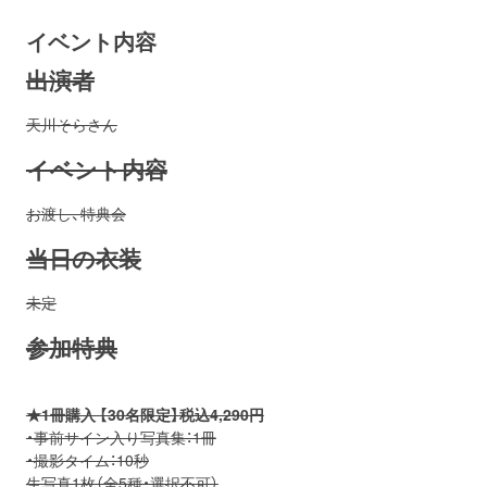
イベント内容
出演者
天川そらさん
イベント内容
お渡し、特典会
当日の衣装
未定
参加特典
★1冊購入 【30名限定】税込4,290円
・事前サイン入り写真集：1冊
・撮影タイム：10秒
生写真1枚（全5種・選択不可）