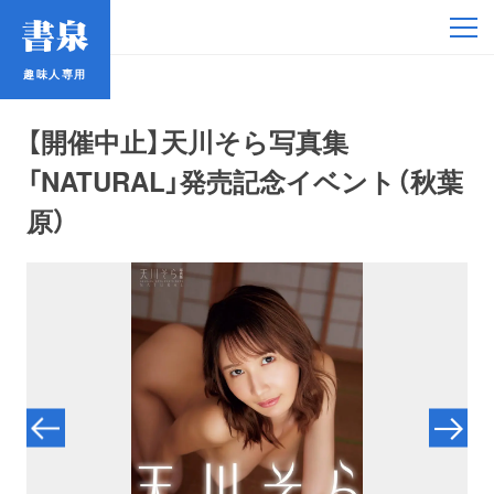
趣味人専用
趣味人専用
【開催中止】天川そら写真集
「NATURAL」発売記念イベント（秋葉
原）
アイドル
鉄道・バス
コミック・ラノベ
占い