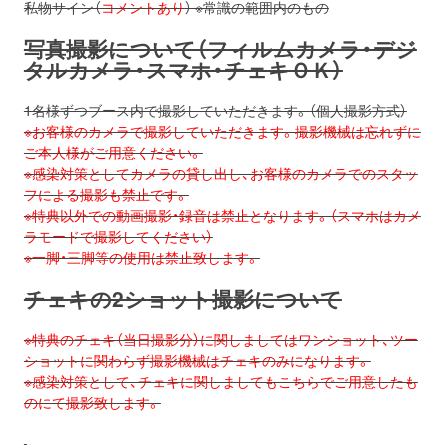
私物サイン（
コメントあり
） ※常識の範囲内のもの
写真撮影について（フィルムカメラ・デジ
タルカメラ・スマホ・チェキＯＫ）
1名様ずつブース内で撮影していただきます。（個人撮影方式）
※お客様のカメラで撮影していただきます。撮影機械は忘れずに
ご本人様がご用意ください。
※感染対策としてカメラの貸し出し、お客様のカメラでのスタッ
フによる撮影も禁止です。
※特典以外での動画撮影・録音は禁止となります。（スマホはカメ
ラモードで撮影してください）
※一脚・三脚等の使用は禁止致します。
チェキの2ショット撮影について
※特典のチェキ（当日撮影分）に関しましてはワンショット、ツー
ショットに関わらず撮影機械はチェキのみになります。
※感染対策として、チェキに関しましてもこちらでご用意したも
のにて撮影致します。