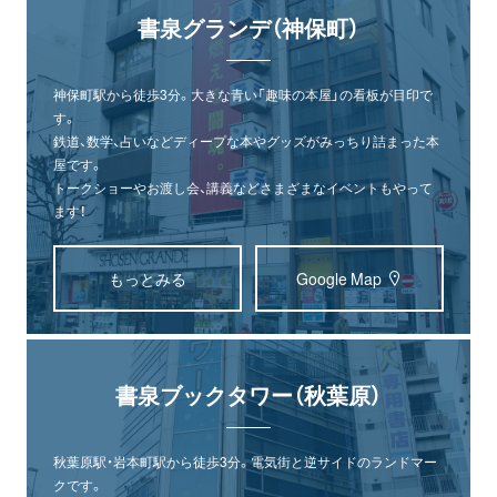
書泉グランデ（神保町）
神保町駅から徒歩3分。大きな青い「趣味の本屋」の看板が目印で
す。
鉄道、数学、占いなどディープな本やグッズがみっちり詰まった本
屋です。
トークショーやお渡し会、講義などさまざまなイベントもやって
ます！
もっとみる
Google Map
書泉ブックタワー（秋葉原）
秋葉原駅・岩本町駅から徒歩3分。電気街と逆サイドのランドマー
クです。