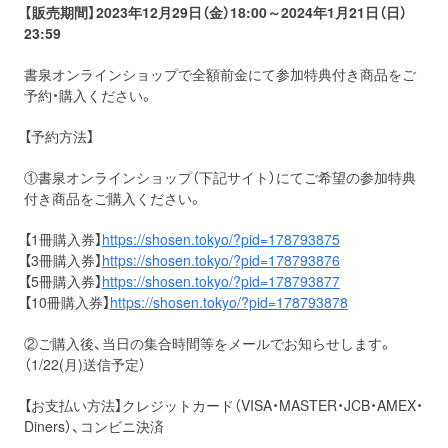
【販売期間】2023年12月29日（金）18:00～2024年1月21日（日）
23:59
書泉オンラインショップで全額前金にて参加特典付き商品をご
予約・購入ください。
【予約方法】
①書泉オンラインショップ（下記サイト）にてご希望の参加特典
付き商品をご購入ください。
【1冊購入券】
https://shosen.tokyo/?pid=178793875
【3冊購入券】
https://shosen.tokyo/?pid=178793876
【5冊購入券】
https://shosen.tokyo/?pid=178793877
【10冊購入券】
https://shosen.tokyo/?pid=178793878
②ご購入後、当日の集合時間等をメールでお知らせします。
（1/22(月)送信予定）
【お支払い方法】クレジットカード（VISA・MASTER・JCB・AMEX・
Diners）、コンビニ決済