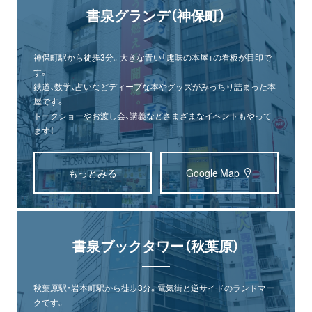
書泉グランデ（神保町）
神保町駅から徒歩3分。大きな青い「趣味の本屋」の看板が目印で
す。
鉄道、数学、占いなどディープな本やグッズがみっちり詰まった本
屋です。
トークショーやお渡し会、講義などさまざまなイベントもやって
ます！
もっとみる
Google Map
書泉ブックタワー（秋葉原）
秋葉原駅・岩本町駅から徒歩3分。電気街と逆サイドのランドマー
クです。