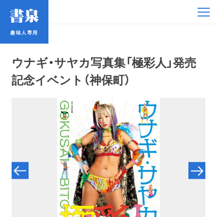
趣味人専用
趣味人専用
ウナギ・サヤカ写真集「極彩人」発売
記念イベント（神保町）
アイドル
鉄道・バス
コミック・ラノベ
占い