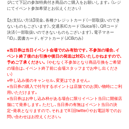
ジ
にて下記の参加特典付き商品のご購入をお願いします。（レジ
にてイベント参加希望とお伝えください）
【お支払い方法】現金、各種クレジットカード（一部取扱いのでき
ないものもございます）、交通系ICカード（Suica等）、QRコード
決済（一部取扱いのできないものもございます）、電子マネー
「iD」、図書カード、ギフトカード（JCBのみ）
※
当日
券
は
当日
イベント会場でのみ有効です。不参加の場合、
イ
ベント終了後のお引換や後日の発送は対応いたしかねますので、
予めご了承ください。
（
やむなく不参加となり商品引換をご希望
の場合は、
イベント終了前に会場スタッフまでお申し出くださ
い）
※申し込み後のキャンセル、変更はできません。
※
当日
券
の購入で付与するポイントは店舗でのお買い物時にご利
用い
ただけます。
※
当日
券
はお申し込み枠がある場合に限りイベント
当日
に開催店
舗に
て発
券
します。ただし、
当日
券
の有無はイベント
当日
の決
定・
発表となりますので、
それまでX（旧twitter）やお電話等でのお
問い合わせはお控えくだ
さい。