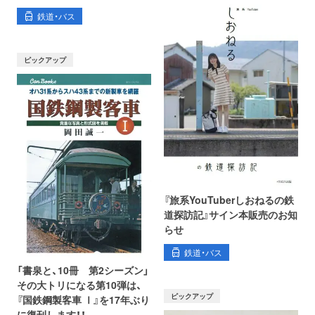
鉄道・バス
ピックアップ
『旅系YouTuberしおねるの鉄
道探訪記』サイン本販売のお知
らせ
鉄道・バス
「書泉と、10冊 第2シーズン」
その大トリになる第10弾は、
ピックアップ
『国鉄鋼製客車 Ⅰ』を17年ぶり
に復刊します！！