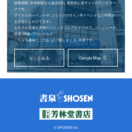
秋葉原駅・岩本町駅から徒歩3分。電気街と逆サイドのランドマー
クです。
アイドルのイベントや、コミックのサイン本イベントなど年間さ
まざまにしかけてます。
もちろん売場も充実のコミックフロアが２フロア。コンピュータ、
鉄道、特撮、プロレスなど
こちらも趣味にこだわった「推しまくる」本屋です。
もっとみる
Google Map
© SHOSEN Inc
オンライン
書泉グランデ
書泉ブックタワー