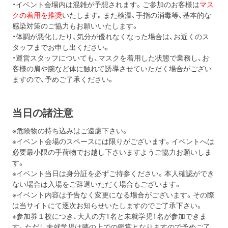
・イベント会場内は混雑が予想されます。ご参加のお客様は
マス
クの着用を推奨
いたします。また検温、手指の消毒等、基本的な
感染対策のご協力もお願いいたします。
・体調が悪化したり、気分が優れなくなった場合は、お近くのス
タッフまでお申し出ください。
・運営スタッフについても、マスクを着用した状態で業務し、お
客様の肩や腕など体に触れて誘導させていただく場合がござい
ますので、予めご了承ください。
当日の諸注意
※危険物の持ち込みはご遠慮下さい。
※イベント会場のスペースには限りがございます。
イベントへは
必要最小限の手荷物でお越し下さいますようご協力お
願いしま
す。
※イベント当日は身分証を必ずご持参ください。
本人確認ができ
ない場合は入場をご辞退いただく場合もございます
。
※イベント内容は予告なく変更になる場合がございます。
その際
は当サイトにて逐次お知らせいたしますのでご了承下さい。
※参加券１枚につき、
大人の方1名と未就学児1名が参加できま
す。
ただし未就学児は
膝
の
上
での
鑑賞
となりますので予めご了