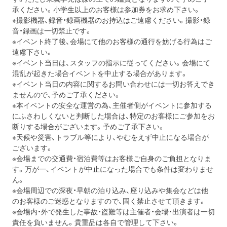
承くださ
い。小学生以
上
のお客様は参加券をお求め下さい。
※撮影機器、録音・録画機器のお持込はご遠慮ください。撮影・
録
音・録画は一切禁止です。
※イベント終了後、
会場にて他のお客様の通行を妨げる行為はご
遠慮下さい。
※イベント当日は、
スタッフの指示に従ってください。
会場にて
混乱が起きた場合イベントを中止する場合があります。
※
イベント当日の内容に関するお問い合わせには一切お答えでき
ませ
んので、予めご了承ください。
※本イベントの安全な運営の為、
主催者側がイベントに参加する
にふさわしくないと判断した場合は
、特定のお客様にご参加をお
断りする場合がございます。
予めご了承下さい。
※天候や災害、トラブル等により、
やむをえず中止になる場合が
ございます。
※会場までの交通費・
宿泊費等はお客様ご自身のご負担となりま
す。万が一、
イベントが中止になった場合でも条件は変わりませ
ん。
※会場周辺での深夜・早朝の泊り込み、
座り込みや集会などは他
のお客様のご迷惑となりますので、
固く禁止させて頂きます。
※会場内・外で発生した事故・盗難等は主催者・会場・
出演者は一切
責任を負いません。貴重品は各自で管理して下さい。