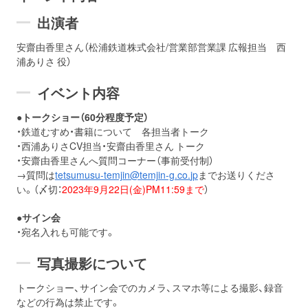
出演者
安齋由香里さん（松浦鉄道株式会社/営業部営業課 広報担当 西
浦ありさ 役）
イベント内容
●トークショー（60分程度予定）
・鉄道むすめ・書籍について 各担当者トーク
・西浦ありさCV担当・安齋由香里さん トーク
・安齋由香里さんへ質問コーナー（事前受付制）
→質問は
tetsumusu-temjin@temjin-g.co.
jp
までお送りくださ
い。（〆切：
2023年9月22日(金)PM11:59まで
）
●サイン会
・宛名入れも可能です。
写真撮影について
トークショー、サイン会でのカメラ、スマホ等による撮影、録音
などの行為は禁止です。