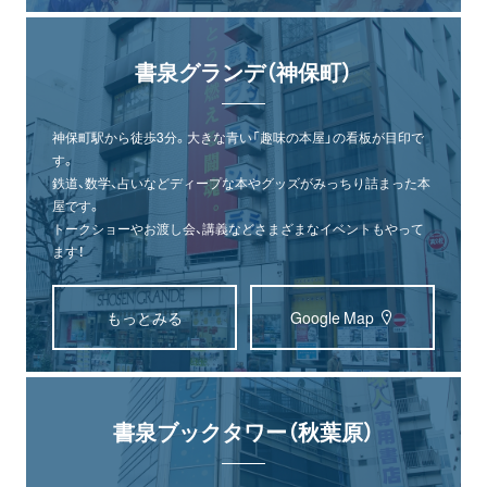
書泉グランデ（神保町）
神保町駅から徒歩3分。大きな青い「趣味の本屋」の看板が目印で
す。
鉄道、数学、占いなどディープな本やグッズがみっちり詰まった本
屋です。
トークショーやお渡し会、講義などさまざまなイベントもやって
ます！
もっとみる
Google Map
書泉ブックタワー（秋葉原）