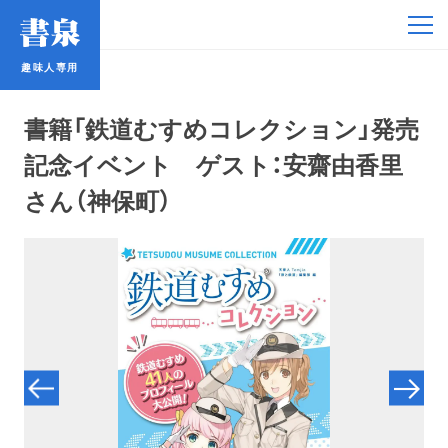
趣味人専用
趣味人専用
書籍「鉄道むすめコレクション」発売
記念イベント ゲスト：安齋由香里
さん（神保町）
アイドル
鉄道・バス
コミック・ラノベ
占い