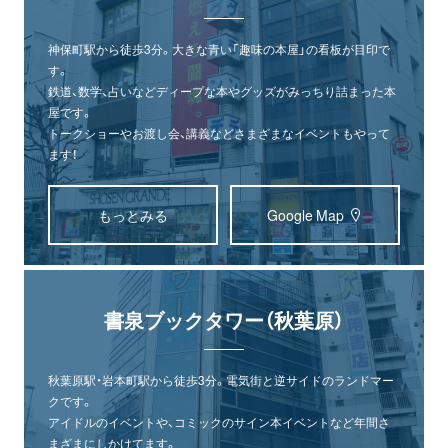
神保町駅から徒歩3分。大きな青い「趣味の本屋」の看板が目印で
す。
鉄道、数学、占いなどディープな本やグッズがみっちり詰まった本
屋です。
トークショーやお渡し会、講義などさまざまなイベントもやって
ます！
もっとみる
Google Map
書泉ブックタワー（秋葉原）
秋葉原駅・岩本町駅から徒歩3分。電気街と逆サイドのランドマー
クです。
アイドルのイベントや、コミックのサイン本イベントなど年間さ
まざまにしかけてます。