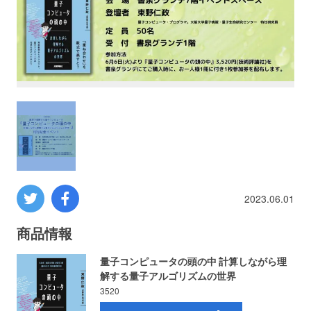
プロレス
数学
コンピューター
ミリタリー
その他
2023.06.01
イベント
特典
商品情報
量子コンピュータの頭の中 計算しながら理
フェア
お知らせ
解する量子アルゴリズムの世界
3520
会社概要
プライバシーポリシー