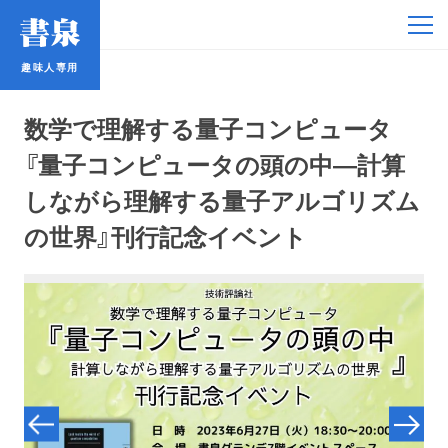
趣味人専用
趣味人専用
数学で理解する量子コンピュータ
『量子コンピュータの頭の中―計算
しながら理解する量子アルゴリズム
の世界』刊行記念イベント
アイドル
鉄道・バス
コミック・ラノベ
占い