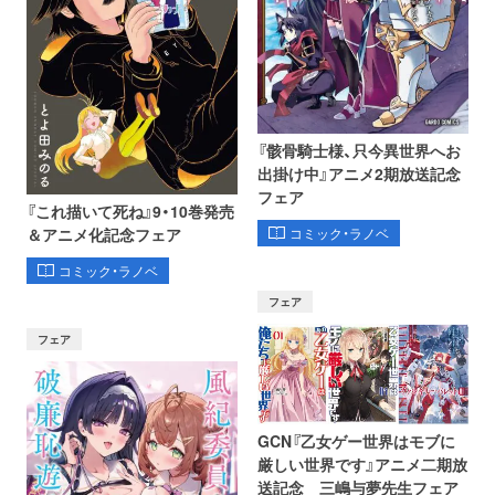
『骸骨騎士様、只今異世界へお
出掛け中』アニメ2期放送記念
フェア
『これ描いて死ね』9・10巻発売
コミック・ラノベ
＆アニメ化記念フェア
コミック・ラノベ
フェア
フェア
GCN『乙女ゲー世界はモブに
厳しい世界です』アニメ二期放
送記念 三嶋与夢先生フェア