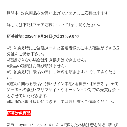
—————————————–
期間中、対象商品をお買い上げでフェアにご応募出来ます！
詳しくは下記【フェア応募について】をご覧ください。
応募締切：2026年6月24日
(水
）
23：59まで
※引き換え時にご当選メールと当選者様のご本人確認ができる身
分証をご持参下さい。
※確認できない場合は引き換えはできません。
※景品の種類はお選び頂けません。
※引き換え時に景品の裏にご署名を頂きますのでご了承くださ
い。
※施策に関わる景品・特典・サイン本他・応募券・引換券等は、全て
第三者への譲渡・フリマサイトやオークション等での売買は禁止
とさせていただきます。
※既刊のお取り扱いにつきましては各店舗へご確認ください。
応募対象商品
新刊 eyesコミックス メロキス『落ちた林檎は恋を知る』著：ぴ