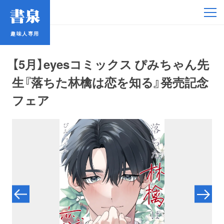
趣味人専用
趣味人専用
【5月】eyesコミックス ぴみちゃん先
生『落ちた林檎は恋を知る』発売記念
フェア
アイドル
鉄道・バス
コミック・ラノベ
占い