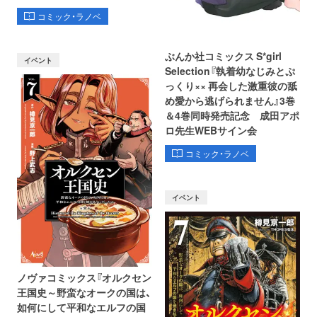
コミック・ラノベ
ぶんか社コミックス S*girl
イベント
Selection『執着幼なじみとぷ
っくり×× 再会した激重彼の舐
め愛から逃げられません』3巻
＆4巻同時発売記念 成田アポ
ロ先生WEBサイン会
コミック・ラノベ
イベント
ノヴァコミックス『オルクセン
王国史～野蛮なオークの国は、
如何にして平和なエルフの国