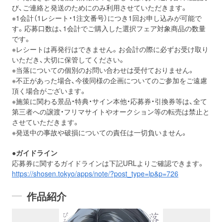
び、ご連絡と発送のためにのみ利用させていただきます。
※1会計（1レシート・1注文番号）につき1回お申し込みが可能で
す。応募口数は、1会計でご購入した選択フェア対象商品の数量
です。
※レシートは再発行はできません。お会計の際に必ずお受け取り
いただき、大切に保管してください。
※当落についての個別のお問い合わせは受付ておりません。
※不正があった場合、今後同様の企画についてのご参加をご遠慮
頂く場合がございます。
※施策に関わる景品・特典・サイン本他・応募券・引換券等は、全て
第三者への譲渡・フリマサイトやオークション等の転売は禁止と
させていただきます。
※発送中の事故や破損についての責任は一切負いません。
●ガイドライン
応募券に関するガイドラインは下記URLよりご確認できます。
https://shosen.tokyo/apps/note/?post_type=lp&p=726
作品紹介