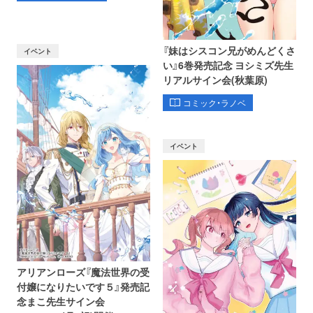
『妹はシスコン兄がめんどくさ
イベント
い』6巻発売記念 ヨシミズ先生
リアルサイン会(秋葉原)
コミック・ラノベ
イベント
アリアンローズ『魔法世界の受
付嬢になりたいです５』発売記
念まこ先生サイン会