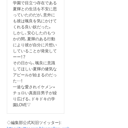
学園で目立つ存在である
夏輝との生活を不安に思
っていたのだが、意外に
も彼は颯良を気にかけて
くれる良い奴だった。
しかし、安心したのもつ
かの間、夏輝のある行動
により彼が自分に片想い
していることが発覚して
ーー！？
その日から、颯良に意識
してほしい夏輝の健気な
アピールが始まるのだっ
た…！
一途な愛されイケメン×
チョロい真面目男子が繰
り広げる、ドキドキの学
園LOVE▽
◇編集部公式X(旧ツイッター):