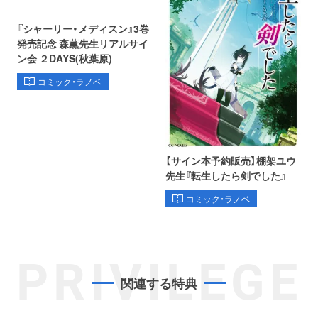
『シャーリー・メディスン』3巻
発売記念 森薫先生リアルサイ
ン会 ２DAYS(秋葉原)
コミック・ラノベ
【サイン本予約販売】棚架ユウ
先生『転生したら剣でした』
コミック・ラノベ
PRIVILEGE
関連する特典