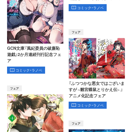
コミック・ラノベ
フェア
GCN文庫『風紀委員の破廉恥
遊戯』2か月連続刊行記念フェ
ア
コミック・ラノベ
『ふつつかな悪女ではございま
フェア
すが ~雛宮蝶鼠とりかえ伝~ 』
アニメ化記念フェア
コミック・ラノベ
フェア