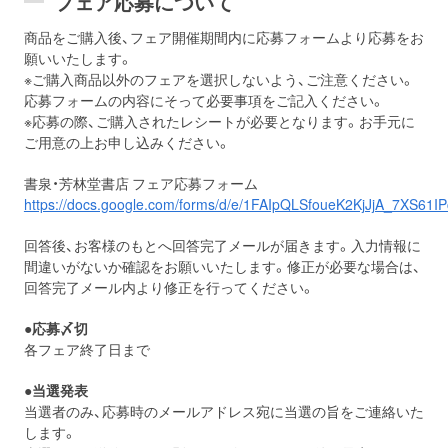
フェア応募について
商品をご購入後、フェア開催期間内に応募フォームより応募をお
願いいたします。
※ご購入商品以外のフェアを選択しないよう、ご注意ください。
応募フォームの内容にそって必要事項をご記入ください。
※応募の際、ご購入されたレシートが必要となります。お手元に
ご用意の上お申し込みください。
書泉・芳林堂書店 フェア応募フォーム
https://docs.google.com/forms/d/e/1FAIpQLSfoueK2KjJjA_7XS6
回答後、お客様のもとへ回答完了メールが届きます。入力情報に
間違いがないか確認をお願いいたします。修正が必要な場合は、
回答完了メール内より修正を行ってください。
●応募〆切
各フェア終了日まで
●当選発表
当選者のみ、応募時のメールアドレス宛に当選の旨をご連絡いた
します。