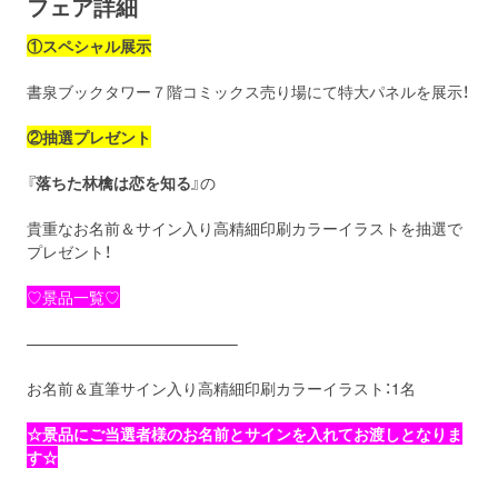
フェア詳細
①スペシャル展示
書泉ブックタワー７階コミックス売り場にて特大パネルを展示！
②
抽選プレゼント
『
落ちた林檎は恋を知る
』の
貴重なお名前＆サイン入り高精細印刷カラーイラストを抽選で
プレゼント！
♡景品一覧♡
—————————————–
お名前＆直筆サイン入り高精細印刷カラーイラスト：1名
☆景品にご当選者様のお名前とサインを入れてお渡しとなりま
す☆