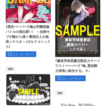
【限定ペーパー】俺は学園頭脳
バトルの演出家！ 1 ～自称モ
ブが陰から描く最強主人公無
双シナリオ～（ガルドコミック
ス）
コミック・ラノベ
【書泉芳林堂書店限定カラーイ
ラストペーパー】『俺、悪役騎
特典
士団長に転生する。 ５』
コミック・ラノベ
特典