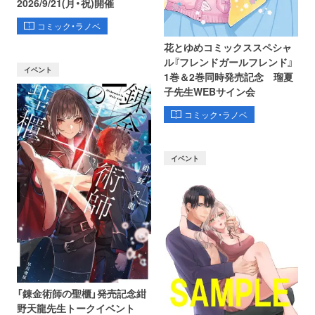
2026/9/21(月・祝)開催
コミック・ラノベ
花とゆめコミックススペシャ
ル『フレンドガールフレンド』
イベント
1巻＆2巻同時発売記念 瑠夏
子先生WEBサイン会
コミック・ラノベ
イベント
「錬金術師の聖櫃」発売記念紺
野天龍先生トークイベント