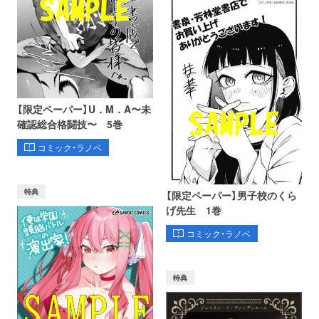
【限定ペーパー】U．M．A〜未
確認総合格闘技〜 5巻
コミック・ラノベ
特典
【限定ペーパー】男子校のくら
げ先生 1巻
コミック・ラノベ
特典