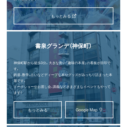
もっとみる
書泉グランデ（神保町）
神保町駅から徒歩3分。大きな青い「趣味の本屋」の看板が目印で
す。
鉄道、数学、占いなどディープな本やグッズがみっちり詰まった本
屋です。
トークショーやお渡し会、講義などさまざまなイベントもやって
ます！
もっとみる
Google Map