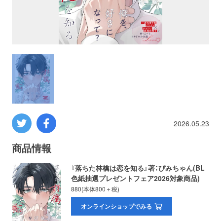
プロレス
数学
コンピューター
ミリタリー
2026.05.23
その他
商品情報
イベント
特典
『落ちた林檎は恋を知る』著：ぴみちゃん(BL
色紙抽選プレゼントフェア2026対象商品)
フェア
お知らせ
880(本体800＋税)
オンラインショップでみる
会社概要
プライバシーポリシー