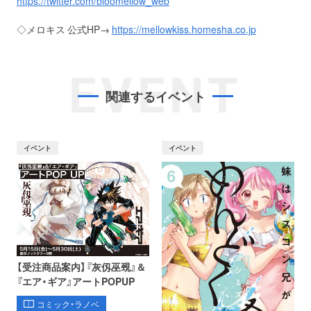
https://twitter.com/bloomellow_web
◇メロキス 公式HP→
https://mellowkiss.homesha.co.jp
EVENT
関連するイベント
イベント
イベント
【受注商品案内】『灰仭巫覡』＆
『エア・ギア』アートPOPUP
コミック・ラノベ