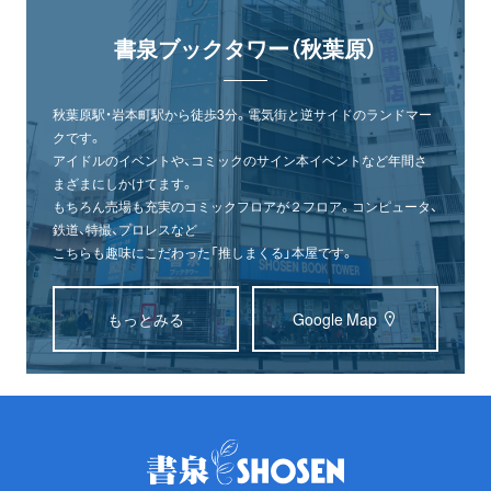
書泉ブックタワー（秋葉原）
秋葉原駅・岩本町駅から徒歩3分。電気街と逆サイドのランドマー
クです。
アイドルのイベントや、コミックのサイン本イベントなど年間さ
まざまにしかけてます。
もちろん売場も充実のコミックフロアが２フロア。コンピュータ、
鉄道、特撮、プロレスなど
こちらも趣味にこだわった「推しまくる」本屋です。
もっとみる
Google Map
オンライン
書泉グランデ
書泉ブックタワー
ショップ
（神保町）
（秋葉原）