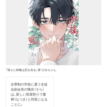
『落ちた林檎は恋を知る』著：ぴみちゃん
全寮制の学校に通う生徒
会副会長の颯良（そら）
は、新しい部屋割りで夏
輝（なつき）と同室になる
ことに。