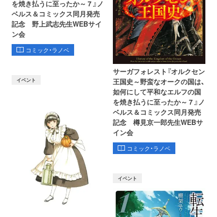
を焼き払うに至ったか～ 7 』ノ
ベルス＆コミックス同月発売
記念 野上武志先生WEBサイ
ン会
コミック・ラノベ
サーガフォレスト『オルクセン
イベント
王国史～野蛮なオークの国は、
如何にして平和なエルフの国
を焼き払うに至ったか～ 7 』ノ
ベルス＆コミックス同月発売
記念 樽見京一郎先生WEBサ
イン会
コミック・ラノベ
イベント