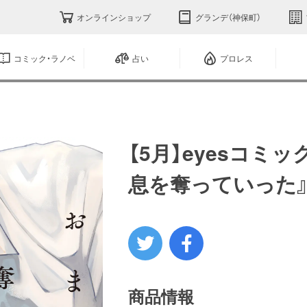
オンラインショップ
グランデ（神保町）
コミック・ラノベ
占い
プロレス
【5月】eyesコミ
息を奪っていった
商品情報