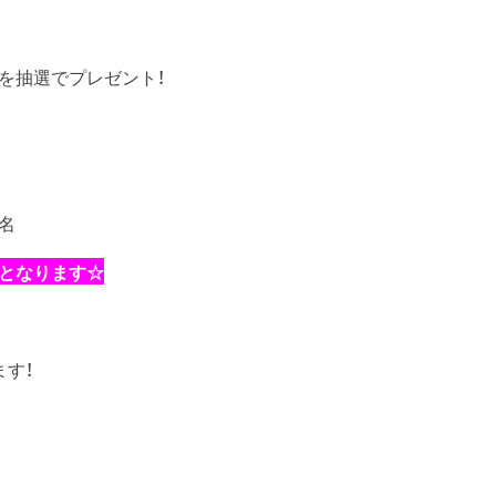
を抽選でプレゼント！
名
となります☆
す！