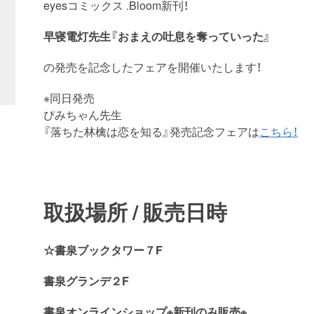
eyesコミックス .Bloom新刊！
早寝電灯先生『おまえの吐息を奪っていった』
の発売を記念したフェアを開催いたします！
※同日発売
ぴみちゃん先生
『落ちた林檎は恋を知る』発売記念フェアは
こちら！
取扱場所 / 販売日時
☆書泉ブックタワー７F
書泉グランデ２F
書泉オンラインショップ※新刊のみ販売※