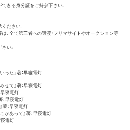
ができる身分証をご持参下さい。
承ください。
券等は、全て第三者への譲渡・フリマサイトやオークション等
ださい。
ていった』著：早寝電灯
をみせて』著：早寝電灯
著：早寝電灯
』著：早寝電灯
aid』著：早寝電灯
るとこがあって』著：早寝電灯
早寝電灯