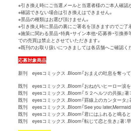
※引き換え時にご当選メールと当選者様のご本人確認
※確認できない場合は引き換えはできません。
※景品の種類はお選び頂けません。
※引き換え時に景品の裏にご署名を頂きますのでご了
※施策に関わる景品・特典・サイン本他・応募券・引換
での売買は禁止とさせていただきます。
※既刊のお取り扱いにつきましては各店舗へご確認く
応募対象商品
新刊 eyesコミックス .Bloom『おまえの吐息を奪っ
既刊 eyesコミックス .Bloom『おねがいヒーロー涙
既刊 eyesコミックス .Bloom『５２ヘルツの共振』
既刊 eyesコミックス .Bloom『罫線上のカンタータ
既刊 eyesコミックス .Bloom『See you later,Merm
既刊 eyesコミックス .Bloom『君にはふれると鳴
既刊 eyesコミックス .Bloom『転じて恋と生き』著：